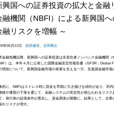
新興国への証券投資の拡大と金融
金融機関（NBFI）による新興国
金融リスクを増幅 ～
026年05月12日
桂田健吾
、
吉田剛士
界金融危機以降、新興国への証券投資は非居住者ノンバンク金融機関（N
IMF）は、本年４月に公表した国際金融安定性報告書（GFSR：Global Financi
の増加について、新興国金融市場の発展を支える一方、先進国金融市場
。
体的に、NBFIはストレス時に資金を早期に引き揚げる傾向があり、対
価格や通貨の下落を通じて、金融システムの安定性が損なわれるリスク
て、発行体の起債条件が悪化し、資金調達が困難に。結果として、企業
振れリスクが増大。