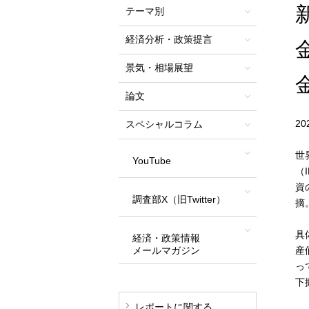
テーマ別
経済分析・政策提言
景気・相場展望
論文
2
スペシャルコラム
世
YouTube
（
資
調査部X（旧Twitter）
摘
具
経済・政策情報
メールマガジン
産
っ
下
レポートに関する