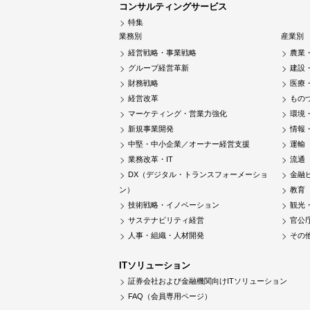
コンサルティングサービス
特集
業務別
産業別
経営戦略・事業戦略
農業
グループ経営革新
建設
財務戦略
医療
経営改革
もの
マーケティング・営業力強化
環境
新規事業開発
情報
中堅・中小企業／オーナー経営支援
運輸
業務改革・IT
流通
DX（デジタル・トランスフォーメーショ
金融
ン）
教育
技術戦略・イノベーション
観光
サステナビリティ経営
官公
人事・組織・人材開発
その
ITソリューション
証券会社および金融機関向けITソリューション
FAQ（会員専用ページ）