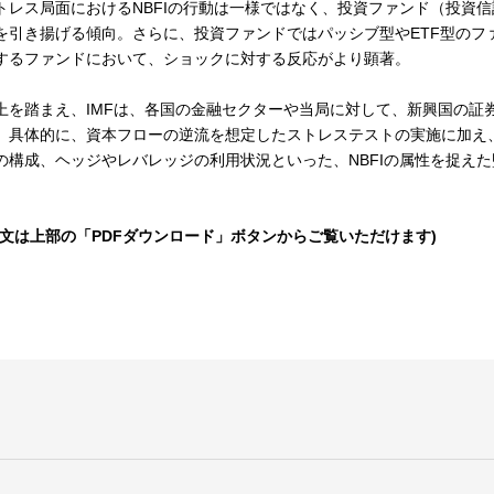
トレス局面におけるNBFIの行動は一様ではなく、投資ファンド（投資
を引き揚げる傾向。さらに、投資ファンドではパッシブ型やETF型のフ
するファンドにおいて、ショックに対する反応がより顕著。
上を踏まえ、IMFは、各国の金融セクターや当局に対して、新興国の証
。具体的に、資本フローの逆流を想定したストレステストの実施に加え
の構成、ヘッジやレバレッジの利用状況といった、NBFIの属性を捉え
全文は上部の「PDFダウンロード」ボタンからご覧いただけます)