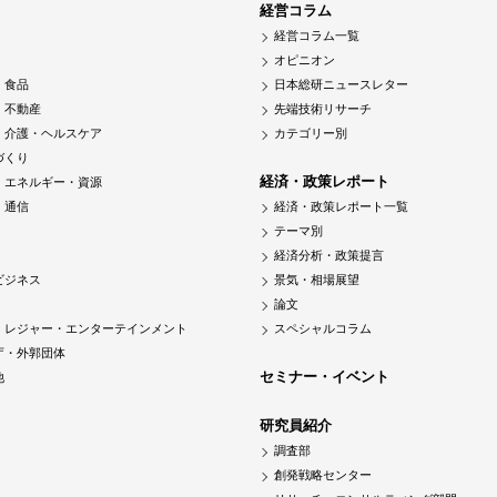
経営コラム
経営コラム一覧
オピニオン
・食品
日本総研ニュースレター
・不動産
先端技術リサーチ
・介護・ヘルスケア
カテゴリー別
づくり
経済・政策レポート
・エネルギー・資源
・通信
経済・政策レポート一覧
テーマ別
経済分析・政策提言
ビジネス
景気・相場展望
論文
・レジャー・エンターテインメント
スペシャルコラム
庁・外郭団体
セミナー・イベント
他
研究員紹介
調査部
創発戦略センター