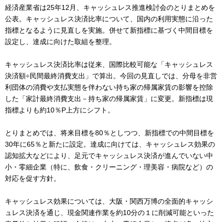
経済産業省は25年12月、キャッシュレス推進検討会のとりまとめを
公表。キャッシュレス決済比率について、国内の利用実態に沿った
指標となるように見直しを実施。併せて新指標に基づく中間目標を
設定し、達成に向けた取組を整理。
キャッシュレス決済比率は従来、国際比較可能な「キャッシュレス
決済額÷民間最終消費支出」で算出。今回の見直しでは、分母を非営
利団体の消費や支払実態を伴わない持ち家の帰属家賃の影響を控除
した「家計最終消費支出－持ち家の帰属家賃」に変更。新指標は現
指標よりも約10％P上方にシフト。
とりまとめでは、将来目標を80％としつつ、新指標での中間目標を
30年に65％と新たに設定。達成に向けては、キャッシュレス効果の
認知拡大などにより、足元でキャッシュレス決済が進んでいない中
小・零細企業（特に、飲食・クリーニング・理美容・病院など）の
対応を促す方針。
キャッシュレス効果については、大阪・関西万博の全面的キャッシ
ュレス決済を通じ、現金関連作業を約10分の１に削減可能といった