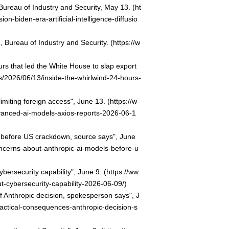
reau of Industry and Security, May 13. (ht
biden-era-artificial-intelligence-diffusio
reau of Industry and Security. (https://w
 that led the White House to slap export
s/2026/06/13/inside-the-whirlwind-24-hours-
iting foreign access", June 13. (https://w
vanced-ai-models-axios-reports-2026-06-1
efore US crackdown, source says", June
ncerns-about-anthropic-ai-models-before-u
ersecurity capability", June 9. (https://ww
t-cybersecurity-capability-2026-06-09/)
nthropic decision, spokesperson says", J
ractical-consequences-anthropic-decision-s