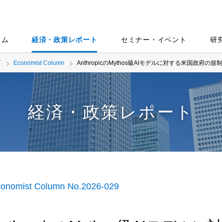
ラム
経済・政策レポート
セミナー・イベント
研
言
Economist Column
AnthropicのMythos級AIモデルに対する米国政府の
経済・政策レポート
onomist Column No.2026-029