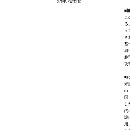
お問い合わせ
■
こ
る
ェ
さ
基
狙
脆
攻
■
米国
s
国
し
的
設
用