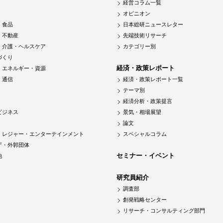
経営コラム一覧
オピニオン
・食品
日本総研ニュースレター
・不動産
先端技術リサーチ
・介護・ヘルスケア
カテゴリー別
づくり
経済・政策レポート
・エネルギー・資源
・通信
経済・政策レポート一覧
テーマ別
経済分析・政策提言
ビジネス
景気・相場展望
論文
・レジャー・エンターテインメント
スペシャルコラム
庁・外郭団体
セミナー・イベント
他
研究員紹介
調査部
創発戦略センター
リサーチ・コンサルティング部門