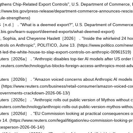
thens Chip-Related Export Controls", U.S. Department of Commerce, Bu
://www.bis.gov/press-release/department-commerce-announces-rescission-
ule-strengthens)
S［n.d.］．"What is a deemed export?", U.S. Department of Commerce, Bu
.bis.gov/learn-support/deemed-exports/what-deemed-export)
i, Sophia, and Cheyenne Haslett［2026］．"Inside the whirlwind 24 hours
trols on Anthropic", POLITICO, June 13. (https://www.politico.com/new
t-led-the-white-house-to-slap-export-controls-on-anthropic-00961519)
ters［2026a］．"Anthropic disables top-tier AI models after US order lim
.reuters.com/technology/us-blocks-foreign-access-anthropics-most-ad
uters［2026b］．"Amazon voiced concerns about Anthropic AI models b
 (https://www.reuters.com/business/retail-consumer/amazon-voiced-co
governments-crackdown-2026-06-13/)
ters［2026c］．"Anthropic rolls out public version of Mythos without cyb
euters.com/technology/anthropic-rolls-out-public-version-mythos-withou
uters［2026d］．"EU Commission looking at practical consequences of A
 14. (https://www.reuters.com/legal/litigation/eu-commission-looking-p
kesperson-2026-06-14/)