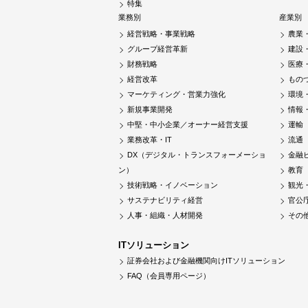
特集
業務別
産業別
経営戦略・事業戦略
農業
グループ経営革新
建設
財務戦略
医療
経営改革
もの
マーケティング・営業力強化
環境
新規事業開発
情報
中堅・中小企業／オーナー経営支援
運輸
業務改革・IT
流通
DX（デジタル・トランスフォーメーショ
金融
ン）
教育
技術戦略・イノベーション
観光
サステナビリティ経営
官公
人事・組織・人材開発
その
ITソリューション
証券会社および金融機関向けITソリューション
FAQ（会員専用ページ）