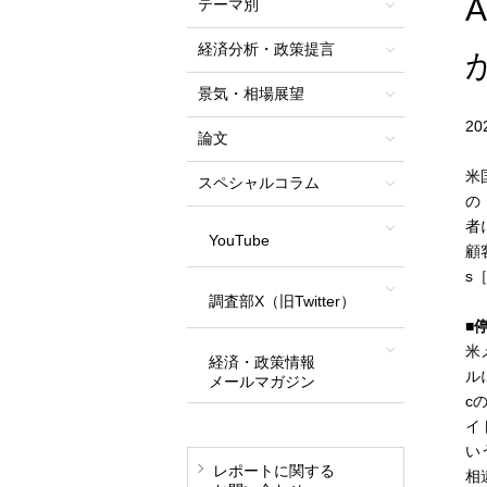
テーマ別
経済分析・政策提言
景気・相場展望
2
論文
米
スペシャルコラム
の
者
YouTube
顧
s
調査部X（旧Twitter）
■
米
経済・政策情報
ル
メールマガジン
c
イ
い
レポートに関する
相違