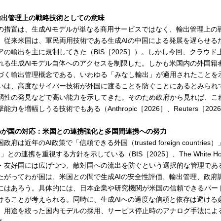
輸出管理上の戦略技術としての意味
の措置は、生成AIモデルが単なる商用サービスではなく、輸出管理上の
。従来米国は、軍民両用技術である生成AIの中国による発展を遅らせる
アの輸出を主に規制してきた（BIS［2025］）。しかし今回、クラウ
れる生成AIモデル自体へのアクセスを制限した。しかも米国内の外国籍
づく輸出管理概念である、いわゆる「みなし輸出」が適用されたことを示す（
いは、高度なサイバー技術が外国に渡ることを防ぐことにあるとみられてい
弱性の発見などで高い能力を示してきた。そのため政府から見れば、こ
撃能力を増幅しうる技術でもある（Anthropic［2026］、Reuters［202
わが国の対応：米国との連携強化と多国間連携への努力
政府は近年のAI政策で「信頼できる外国（trusted foreign countries）
）」との連携を重視する方針を示している（BIS［2025］、The White H
・友好国には広げつつ、敵対国への流出を防ぐという選択的な管理であ
たがってわが国は、米国との間で生成AIの安全性評価、輸出管理、政府
にはあろう。具体的には、日本企業や研究機関が米国の信頼できるパー
けることが考えられる。同時に、生成AIへの過度な信頼と依存は避ける
、用途を絞った国内モデルの採用、サービス停止時のアナログ手法によ