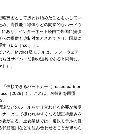
戦略技術として扱われ始めたことを示してい
ため、高性能半導体などの間接的なハードウ
ド上にあり、インターネット経由で外国に提供
者への提供も規制対象とされており、国籍に
BIS［n.d.］）。
る。Mythos級モデルは、ソフトウェア
れらはサイバー防御の道具であると同時に、
6c］）。
」「信頼できるパートナー（trusted partner
ouse［2026］）。これは、AI技術を同盟
る。
調達などのルールをすり合わせる必要が短期
トナーとして扱われやすくなる認証枠組みを
必要がある。重要業務では、複数モデルの併
る代替運用などを組み合わせることが求めら