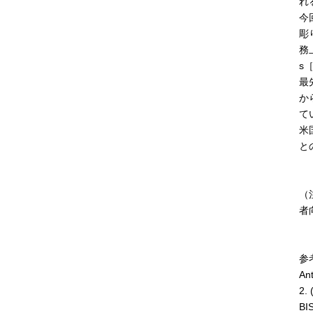
れ
今
彫
務
s
最
か
て
米
と
（
者
参
An
2. 
BI