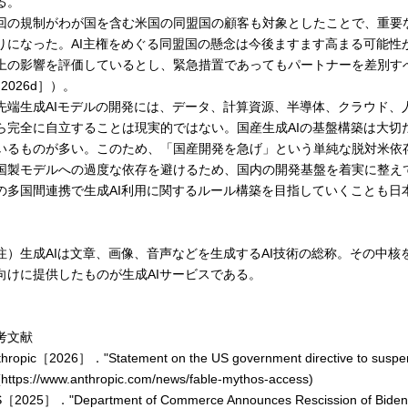
る。
回の規制がわが国を含む米国の同盟国の顧客も対象としたことで、重要な
りになった。AI主権をめぐる同盟国の懸念は今後ますます高まる可能性
上の影響を評価しているとし、緊急措置であってもパートナーを差別すべき
［2026d］）。
先端生成AIモデルの開発には、データ、計算資源、半導体、クラウド、
ら完全に自立することは現実的ではない。国産生成AIの基盤構築は大切
いるものが多い。このため、「国産開発を急げ」という単純な脱対米依
国製モデルへの過度な依存を避けるため、国内の開発基盤を着実に整え
の多国間連携で生成AI利用に関するルール構築を目指していくことも日
注）生成AIは文章、画像、音声などを生成するAI技術の総称。その中核
向けに提供したものが生成AIサービスである。
考文献
thropic［2026］．"Statement on the US government directive to suspen
(https://www.anthropic.com/news/fable-mythos-access)
S［2025］．"Department of Commerce Announces Rescission of Biden-Era Ar