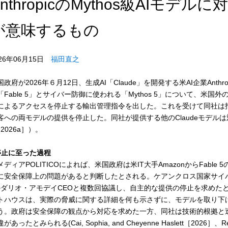
AnthropicのMythos級AIモ
が意味するもの
026年06月15日
福田直之
国政府が2026年６月12日、生成AI「Claude」を開発する米AI企業Ant
「Fable 5」とサイバー防御に使われる「Mythos 5」について、米
によるアクセスを停止する輸出管理指令を出した。これを受けて同社は
客への両モデルの提供を停止した。同社が提供する他のClaudeモデルは対象外であ
［2026a］）。
停止に至った過程
メディアPOLITICOによれば、米国政府は米IT大手AmazonからFab
に安全保障上の問題があると判断したとされる。ケアンクロス国家サイバー長
のダリオ・アモデイCEOと複数回協議し、自主的な提供の停止を求めた
トハウスは、実際の脅威に関する詳細を何も示さずに、モデルを取り下
う。政府は安全保障の観点から対応を求めた一方、同社は技術的根拠と
があったとみられる(Cai, Sophia, and Cheyenne Haslett［2026］、