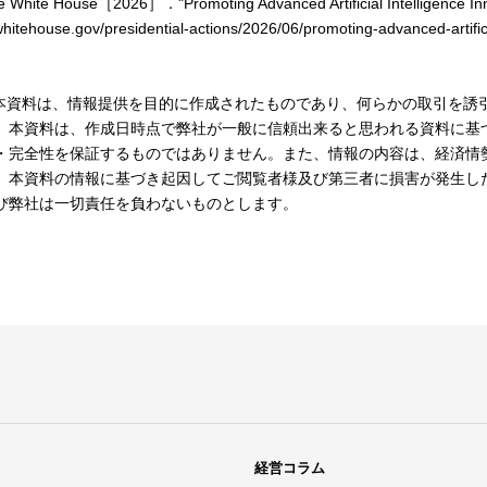
 White House［2026］．"Promoting Advanced Artificial Intelligence Inno
hitehouse.gov/presidential-actions/2026/06/promoting-advanced-artifici
本資料は、情報提供を目的に作成されたものであり、何らかの取引を誘
。本資料は、作成日時点で弊社が一般に信頼出来ると思われる資料に基
・完全性を保証するものではありません。また、情報の内容は、経済情
。本資料の情報に基づき起因してご閲覧者様及び第三者に損害が発生し
び弊社は一切責任を負わないものとします。
経営コラム