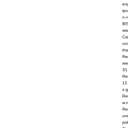
eng
tps
n-r
BI
ww
Ca
con
tha
Reu
ww
3/)
Re
13.
s-
Reu
w.r
Re
une
po