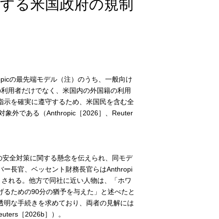
デルに対する米国政府の規制
hropicの最先端モデル（注）のうち、一般向け
国外の利用者だけでなく、米国内の外国籍の利用
指示を確実に遵守するため、米国民を含む全
る（Anthropic［2026］、Reuter
le 5の安全対策に関する懸念を伝えられ、同モデ
官、ベッセント財務長官らはAnthropi
とされる。他方で同社に近い人物は、「ホワ
げるための90分の猶予を与えた」と述べたと
透明な手続きを求めており、両者の見解には
Reuters［2026b］）。