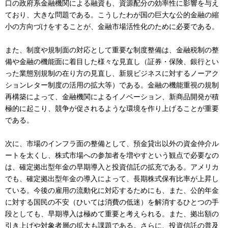
口の政府系金融機関による融資も、資源配分の効率性に影響を与え
ており、大きな問題である。こうしたわが国の巨大な公的金融の縮
小の方向づけをすることが、金融市場活性化のために必要である。
また、制度や規制面の対応として重要な制度整備は、金融税制の整
備や金融の機能面に着目した様々な見直し（証券・保険、銀行とい
った業態別規制の在り方の見直し、新規ビジネスに対するノーアク
ションレター制度の活用の拡大等）である。金融の機能重視の規制
再構築によって、金融機関によるイノベーション、新商品開発が積
極的に起こり、競争が促されるような環境を作り上げることが重要
である。
次に、市場のインフラ面の整備として、預金貸出以外の資金仲介ル
ートを太くし、株式市場への参加者を増やすという観点で必要なの
は、確定拠出型年金の早期導入と投資信託の拡充である。アメリカ
でも、確定拠出型年金の導入によって、長期株式保有比率が上昇し
ている。今後の雇用の流動化に対応するためにも、また、公的年金
に対する国民の不安（ひいては消費の低迷）を解消するひとつの手
段としても、早期導入は極めて重要と考えられる。また、拠出額の
引き上げや対象者層の拡大も課題である。さらに、投資信託の普及