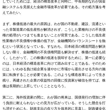
していくためには、経済の構造改革と同時に、中長期的なわが国金
融システムを見据えた金融市場改革が必要である。その処方箋を考
えてみたい。
まず、株価低迷の最大の原因は、わが国の不動産、建設、流通とい
った非製造業の低生産性が解消されず、こうした業種向けの不良債
権の処理がいつまでも進まないことが背景である。こうした低生産
性業種の不良債権や株価の低下が、金融機関のバランスシートを蝕
むという状況となっている。すなわち、日本経済の構造問題が解決
しない限り、金融機関の不良債権問題も解決せず、株価の低迷も続
く。したがって、この株価の低迷を脱却するために、第一に必要な
のは、日本経済の構造改革に向けて踏み出すことである。そのため
には、いわゆる負け組企業を速やかに市場から退出させる方向の施
策に転換することが必要である。このような構造改革によって生き
残り、再建された企業の収益性の回復に投資家が確信を持てば、株
価は長期的に上昇していくこととなろう。
第二に、海外投資家の間に、わが国の将来は、国債発行の増加に伴
う負担に耐えられないとの見方が広がっている。そうした懸念を打
ち消すためにも、財政支出の在り方を抜本的に見直し、財政健全化