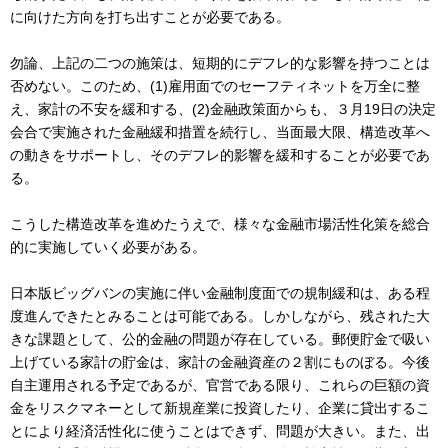
に向けた方向を打ち出すことが必要である。
勿論、上記の二つの施策は、短期的にデフレ的な影響を持つことは
否めない。このため、(1)雇用面でのセーフティネットを万全に整
え、家計の不安を緩和する、(2)金融政策面からも、３月19日の決定
会合で実施された金融緩和措置を続行し、当面最大限、構造改革へ
の動きをサポートし、そのデフレ的影響を緩和することが必要であ
る。
こうした構造改革を進めたうえで、様々な金融市場活性化策を総合
的に実施していく必要がある。
日本版ビッグバンの実施に伴い金融制度面での規制緩和は、ある程
度進んできたとみることは可能である。しかしながら、残された大
きな課題として、公的金融の問題が存在している。郵便貯金で吸い
上げている家計の貯金は、家計の金融資産の２割にものぼる。今後
自主運用される予定であるが、官営である限り、これらの巨額の資
金をリスクマネーとして新規産業に投資したり、企業に貸出するこ
とにより経済活性化に使うことはできず、問題が大きい。また、出