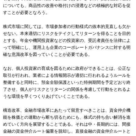
についても、商品性の改善や格付けの浸透などの積極的な対応を促
すことが必要となろう。
株式市場に関しては、市場参加者の行動様式の抜本的見直しも欠か
せない。本来適切にリスクをテイクしてリターンを得ることを目的
とする、年金や機関投資家などの投資家の、受託者責任を法律によ
って明確にし、運用上も企業のコーポレートガバナンスに対する明
確な意識改革を図っていくことが必要である。
なお、個人投資家の育成を図るために政府ができることは、公正な
取引が行われ、業者による情報開示が適切に行われるようルールを
整備すると同時に、預金全額保護といった特例期間を予定どおり終
了させ、個人がリスクとリターンの関係を考慮して行動をとれるよ
うな環境を早くつくりあげていくことである。
構造改革、金融市場改革にあたって留意すべきことは、資金仲介機
能を株価との連動から断ち切るためにも、株式の持ち合い解消を進
めていく方向を展望することである。それは中・長期的には、間接
金融の資金仲介ルート偏重を脱却し、直接金融の資金仲介ルートと