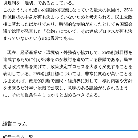
境規制を「適切」であるとしている。
このようなすれ違いの議論の応酬になっている最大の原因は、25%
削減目標の中身が何も決まっていないためと考えられる。民主党政
権に替わったばかりであり、時間的な制約があったとしても国際会
議で総理が発言した「公約」について、その達成プロセスが何も決
まっていないというのは異常である。
現在、経済産業省・環境省・外務省が協力して、25%削減目標を
達成するために何が出来るのか検討を進めている段階である。民主
党は政治主導を掲げて、政策決定プロセスを大きく変更することを
表明している。25%削減目標については、非常に関心が高いことを
ふまえれば、政治的判断で国民・経済界に対して、検討内容や方針
を出来るだけ早い段階で公表し、意味のある議論がなされるよう
に、その前提条件をしっかりと固めるべきである。
経営コラム
経営コラム一覧