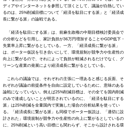
ディアやインターネットを参照して頂くとして、議論が白熱してい
るのは、25%削減目標について「経済を駄目にする派」と「経済成
長に繋がる派」の論戦である。
「経済を駄目にする派」は、前麻生政権の中期目標検討委員会で
の分析などを引用し、家計負担が36万円増加することやGDP低下・
失業率上昇に繋がるとしている。一方、「経済成長に繋がる派」
は、ポーター仮説を引き合いにして、環境規制が競争力や生産性の
向上に繋がるので、それによって負担が軽減されるだけでなく、グ
リーンな産業の発展により経済成長に繋がるとしている。
これらの議論では、それぞれの主張に一理あると感じる反面、そ
れぞれが議論の前提条件を自由に設定しているために、意味のある
論戦になっていない。例えば25%削減目標は、その全てを国内削減
のみで達成しないことが明言されているのに、「経済を駄目にする
派」は25%削減を全量国内で実施した場合の分析結果を使ってい
る。「経済成長に繋がる派」も同様でポーター仮説は、「適切に設
計された」環境規制が競争力や生産性の向上に繋がるとしているの
に、25%削減という高い目標にも関わらず、そこから設計される環