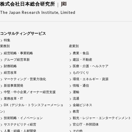
株式会社日本総合研究所
The Japan Research Institute, Limited
コンサルティングサービス
特集
業務別
産業別
経営戦略・事業戦略
農業・食品
グループ経営革新
建設・不動産
財務戦略
医療・介護・ヘルスケア
経営改革
ものづくり
マーケティング・営業力強化
環境・エネルギー・資源
新規事業開発
情報・通信
中堅・中小企業／オーナー経営支援
運輸
業務改革・IT
流通
DX（デジタル・トランスフォーメーショ
金融ビジネス
ン）
教育
技術戦略・イノベーション
観光・レジャー・エンターテインメント
サステナビリティ経営
官公庁・外郭団体
人事・組織・人材開発
その他