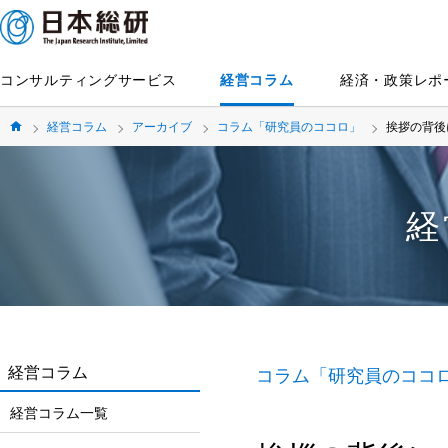
コンサルティングサービス
経営コラム
経済・政策レポ
経営コラム
アーカイブ
コラム「研究員のココロ」
挨拶の背後
経
経営コラム
コラム「研究員のココ
経営コラム一覧