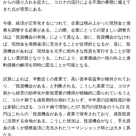
からの借り入れを拡大し、コロナの流行による不測の事態に備えて
きた点が背景にある。
今後、経済が正常化するにつれて、企業は積み上がった現預金と債
務を調整する必要がある。この際、企業にとっての望ましい調整方
法は「投資機会の有無」によって異なる。仮に、投資機会がなけれ
ば、現預金を債務返済に充当することが合理的となるが、逆に、投
資機会があれば、現預金を元手に前向きな投資を実行することが望
ましい選択肢となりうる。これにより、企業価値の一段の向上と過
剰債務の解消を同時に図ることが可能となる。
試算によれば、半数近くの産業で、高い資本収益率が維持されてお
り、「投資機会がある」と判断される。こうした産業では、コロナ
前から経営の効率化や新規需要の獲得が積極的に図られているうえ
に、コロナ禍でも成長期待が崩れておらず、今年度の設備投資計画
は多額にのぼる。コロナ禍で増加した37 兆円の現預金のうち23 兆
円はこれらの「投資機会がある」産業で保有されており、成長投資
に活用する余地がある。こうした状況は、投資機会がなく、手元資
金の多くが債務返済に充当されたリーマンショック時とは大きく異
なる。