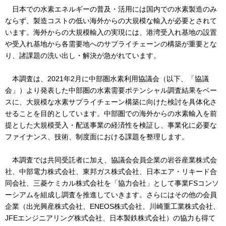
日本での水素エネルギーの普及・活用には国内での水素製造のみ
ならず、製造コストの低い海外からの大規模な輸入が必要とされて
います。海外からの大規模輸入の実現には、港湾受入れ基地の設置
や受入れ基地から各需要地へのサプライチェーンの構築が重要とな
り、諸課題の洗い出し・解決が急がれています。
本調査は、2021年2月に中部圏水素利用協議会（以下、「協議
会」）より発表した中部圏の水素需要ポテンシャル調査結果をベー
スに、大規模な水素サプライチェーン構築に向けた検討を具体化さ
せることを目的としています。中部圏での海外からの水素輸入を前
提とした大規模受入・配送事業の経済性を検証し、事業化に必要な
ファイナンス、技術、制度面における課題を整理します。
本調査では共同受託者に加え、協議会会員企業の岩谷産業株式会
社、中部電力株式会社、東邦ガス株式会社、日本エア・リキード合
同会社、三菱ケミカル株式会社を「協力会社」として事業FSコンソ
ーシアムを組成し調査を推進していきます。さらにはその他の会員
企業（出光興産株式会社、ENEOS株式会社、川崎重工業株式会社、
JFEエンジニアリング株式会社、日本製鉄株式会社）の協力も得て