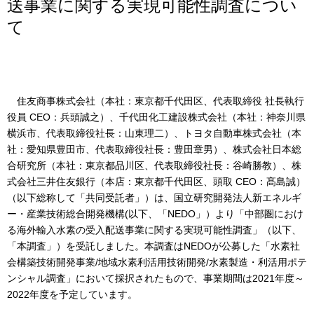
送事業に関する実現可能性調査につい
て
住友商事株式会社（本社：東京都千代田区、代表取締役 社長執行
役員 CEO：兵頭誠之）、千代田化工建設株式会社（本社：神奈川県
横浜市、代表取締役社長：山東理二）、トヨタ自動車株式会社（本
社：愛知県豊田市、代表取締役社長：豊田章男）、株式会社日本総
合研究所（本社：東京都品川区、代表取締役社長：谷崎勝教）、株
式会社三井住友銀行（本店：東京都千代田区、頭取 CEO：髙島誠）
（以下総称して「共同受託者」）は、国立研究開発法人新エネルギ
ー・産業技術総合開発機構(以下、「NEDO」）より「中部圏におけ
る海外輸入水素の受入配送事業に関する実現可能性調査」（以下、
「本調査」）を受託しました。本調査はNEDOが公募した「水素社
会構築技術開発事業/地域水素利活用技術開発/水素製造・利活用ポテ
ンシャル調査」において採択されたもので、事業期間は2021年度～
2022年度を予定しています。