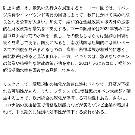
以上を踏まえ、景気の先行きを展望すると、ユーロ圏では、リベン
ジ消費やインバウンド需要の回復によって、秋口にかけて高めの成
長となる公算が大きい。加えて、緩和的な金融政策や域内外の拡張
的な財政政策が景気を下支えする。ユーロ圏経済は2022年初めに新
型コロナ流行前の水準を回復し、その後もしばらくは堅調な回復が
続く見通しである。国別にみると、南欧諸国は短期的には速いペー
スでの回復が見込まれるものの、雇用・所得環境が相対的に悪く、
南北格差は残ると見込まれる。一方、イギリスは、急速なワクチン
の普及や積極的な財政政策が功を奏し、2021年末にもコロナ禍前の
経済活動水準を回復する見通しである。
リスクとして、環境規制の強化が急速に進むドイツで、経済が下振
れる可能性がある。また、フランスでEU懐疑派のルペン大統領が誕
生することで、欧州統合の深化が停滞する可能性もある。さらに、
コロナ禍の支援措置で債務返済能力などが劣るゾンビ企業が増加す
れば、中長期的に経済の効率性が低下する恐れがある。