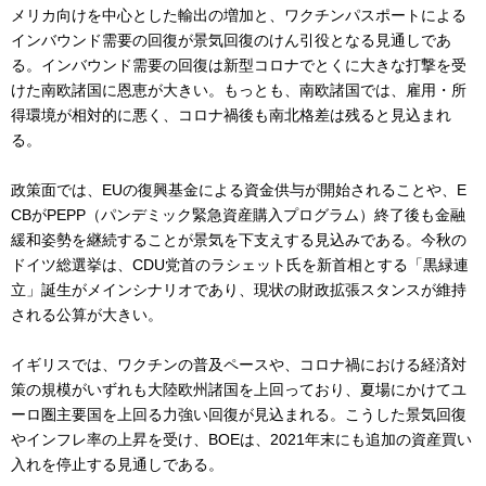
メリカ向けを中心とした輸出の増加と、ワクチンパスポートによる
インバウンド需要の回復が景気回復のけん引役となる見通しであ
る。インバウンド需要の回復は新型コロナでとくに大きな打撃を受
けた南欧諸国に恩恵が大きい。もっとも、南欧諸国では、雇用・所
得環境が相対的に悪く、コロナ禍後も南北格差は残ると見込まれ
る。
政策面では、EUの復興基金による資金供与が開始されることや、E
CBがPEPP（パンデミック緊急資産購入プログラム）終了後も金融
緩和姿勢を継続することが景気を下支えする見込みである。今秋の
ドイツ総選挙は、CDU党首のラシェット氏を新首相とする「黒緑連
立」誕生がメインシナリオであり、現状の財政拡張スタンスが維持
される公算が大きい。
イギリスでは、ワクチンの普及ペースや、コロナ禍における経済対
策の規模がいずれも大陸欧州諸国を上回っており、夏場にかけてユ
ーロ圏主要国を上回る力強い回復が見込まれる。こうした景気回復
やインフレ率の上昇を受け、BOEは、2021年末にも追加の資産買い
入れを停止する見通しである。