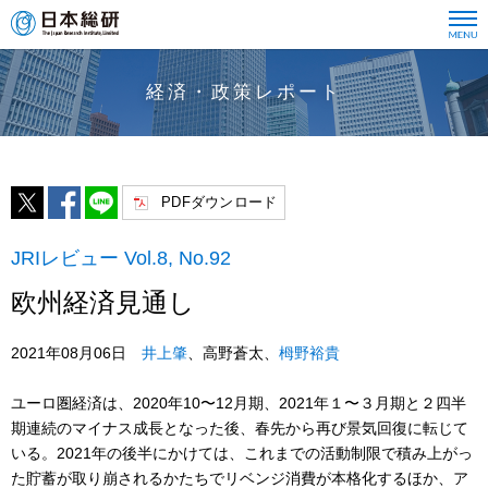
経済・政策レポート
PDFダウンロード
JRIレビュー Vol.8, No.92
欧州経済見通し
2021年08月06日
井上肇
、高野蒼太、
栂野裕貴
ユーロ圏経済は、2020年10〜12月期、2021年１〜３月期と２四半
期連続のマイナス成長となった後、春先から再び景気回復に転じて
いる。2021年の後半にかけては、これまでの活動制限で積み上がっ
た貯蓄が取り崩されるかたちでリベンジ消費が本格化するほか、ア