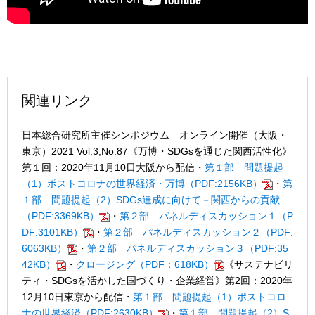
関連リンク
日本総合研究所主催シンポジウム オンライン開催（大阪・
東京）2021 Vol.3,No.87
《万博・SDGsを通じた関西活性化》
第１回：2020年11月10日大阪から配信
・
第１部 問題提起
（1）ポストコロナの世界経済・万博（PDF:2156KB）
・
第
１部 問題提起（2）SDGs達成に向けて－関西からの貢献
（PDF:3369KB）
・
第２部 パネルディスカッション１（P
DF:3101KB）
・
第２部 パネルディスカッション２（PDF:
6063KB）
・
第２部 パネルディスカッション３（PDF:35
42KB）
・
クロージング（PDF：618KB）
《サステナビリ
ティ・SDGsを活かした国づくり・企業経営》第2回：2020年
12月10日東京から配信
・
第１部 問題提起（1）ポストコロ
ナの世界経済（PDF:2630KB）
・
第１部 問題提起（2）S