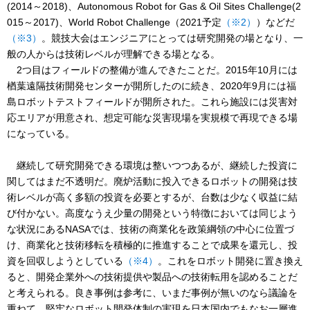
(2014～2018)、Autonomous Robot for Gas & Oil Sites Challenge(2
015～2017)、World Robot Challenge（2021予定
（※2）
）などだ
（※3）
。競技大会はエンジニアにとっては研究開発の場となり、一
般の人からは技術レベルが理解できる場となる。
2つ目はフィールドの整備が進んできたことだ。2015年10月には
楢葉遠隔技術開発センターが開所したのに続き、2020年9月には福
島ロボットテストフィールドが開所された。これら施設には災害対
応エリアが用意され、想定可能な災害現場を実規模で再現できる場
になっている。
継続して研究開発できる環境は整いつつあるが、継続した投資に
関してはまだ不透明だ。廃炉活動に投入できるロボットの開発は技
術レベルが高く多額の投資を必要とするが、台数は少なく収益に結
び付かない。高度なうえ少量の開発という特徴においては同じよう
な状況にあるNASAでは、技術の商業化を政策綱領の中心に位置づ
け、商業化と技術移転を積極的に推進することで成果を還元し、投
資を回収しようとしている
（※4）
。これをロボット開発に置き換え
ると、開発企業外への技術提供や製品への技術転用を認めることだ
と考えられる。良き事例は参考に、いまだ事例が無いのなら議論を
重ねて、堅牢なロボット開発体制の実現を日本国内でもなお一層進