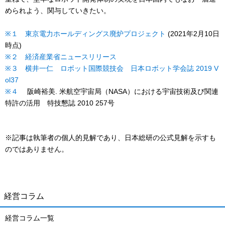
められよう、関与していきたい。
※１
東京電力ホールディングス廃炉プロジェクト
(2021年2月10日
時点)
※２
経済産業省ニュースリリース
※３
横井一仁 ロボット国際競技会 日本ロボット学会誌 2019 V
ol37
※４
阪崎裕美. 米航空宇宙局（NASA）における宇宙技術及び関連
特許の活用 特技懇誌 2010 257号
※記事は執筆者の個人的見解であり、日本総研の公式見解を示すも
のではありません。
経営コラム
経営コラム一覧