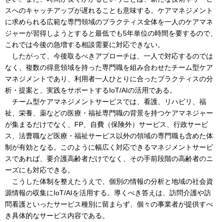
スへのキャッチアップが遅れることも意味する。ケアマネジメント
に求められる広範な専門領域のプラクティス全体を一人のケアマネ
ジャーが習得しようとすると最低でも5年単位の時間を要するので、
これでは今後の急増する相談需要に対応できない。
したがって、今後取るべきアプローチは、一人で対応するのでは
なく、複数の得意領域を持った専門職を組み合わせたチーム型ケア
マネジメントであり、利用者一人ひとりに合ったプラクティスの分
析・提案と、実践をサポートするIoT/AIの活用である。
チーム型ケアマネジメントサービスでは、看護、リハビリ、福
祉、栄養、薬などの医療・福祉専門職の背景を持つケアマネジャー
が集まるだけでなく、FP、自費（保険外）サービス、行政サービ
ス、法曹職など医療・福祉サービス以外の領域の専門職も含めた体
制が有効となる。このように幅広く対応できるマネジメントサービ
スであれば、要介護高齢者だけでなく、その手前段階の高齢者のニ
ーズにも対応できる。
こうした体制を整えたうえで、個別の情報の分析と地域の社会資
源情報の収集にIoT/AIを活用する。導くべき答えは、訪問介護や訪
問看護といったサービス種別に留まらず、個々の事業者が提供すべ
き具体的なサービス内容である。