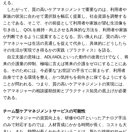
える。
したがって、質の高いケアマネジメントで重要なのは、利用者や
家族の状況に合わせて選択肢を幅広く提案し、社会資源を調整する
ことである。そこで、その前提として利用者や家族が望む生活像を
引き出し、QOLを維持・向上させる具体的な方法を、利用者や家族
が判断できるように提案することなる。言い換えれば、質の高いケ
アマネジャーは生活の見通しを捉えて代弁し、具体的にどうしたら
その生活が実現でき得るかの実践（プラクティス）を語る。
自立支援の意味は、ADL/IADLといった動作の改善だけでなく、将
来の介護量の抑制、極端に言えば将来の介護をゼロにすることにあ
る。そのためには、今必要な“お世話”の手当てに留まらず、利用者
自身でできる環境を整え、かつ気持ちを前向きに保てるようにする
ことが問われる。つまり、質の高いケアマネジメントの実現には、
ケアマネジャーの相談援助技術とプラクティス知見の底上げが必要
である。
チーム型ケアマネジメントサービスの可能性
ケアマネジャーの資質向上を、研修やOJTといったアナログ手法
のみで対応するのでは、人材育成にかかる時間が長く、コストも大
きい。また、時間が長くかかるということは、新たな技術やサービ