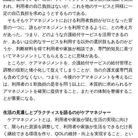
われ、利用者の自己負担はないが、これを他のサービスと同様に一
定の自己負担を求めようとするものである。
そもそもケアマネジメントにおける利用者負担がゼロとなった背
景の一つに、誰もがマネジメントを利用できるように、との考え方
があった。つまり、どのような介護給付サービスを活用できるの
か、あるいは公的なサービスを利用する以外の選択肢もあるのかど
うか、判断材料を得て利用者や家族が相談でき、専門的知見に基づ
いてマネジメントしてもらえることに意味がある。
ところが、ケアマネジメントを、介護給付サービスの給付管理と
調整の役割と矮小化して捉えてしまうことが、当の介護支援専門員
も含めて少なくない。つまり、今後のケアマネジメントを考えるに
は、利用者の１割負担の是非を問う以上に、本質的に求められるケ
アマネジメントを確実に提供すること、またその体制を整備するこ
とが重要になる。
生活の見通しとプラクティスを語るのがケアマネジャー
ケアマネジメントとは、利用者や家族が望む生活の実現に向け
て、限られた資源を調整して、利用者や家族が生活をできるだけ長
く継続できる環境を作り、QOLの維持・向上を実現すること、とい