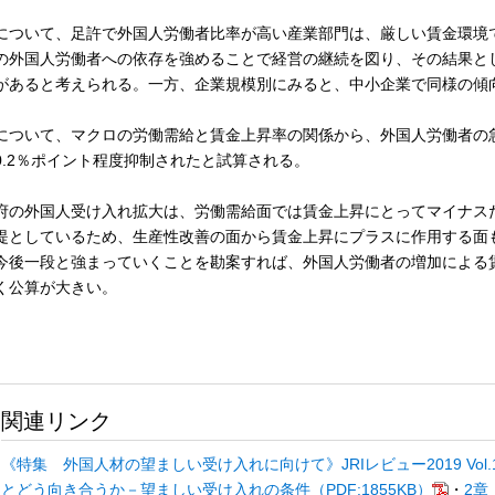
について、足許で外国人労働者比率が高い産業部門は、厳しい賃金環境
の外国人労働者への依存を強めることで経営の継続を図り、その結果と
があると考えられる。一方、企業規模別にみると、中小企業で同様の傾
について、マクロの労働需給と賃金上昇率の関係から、外国人労働者の急
0.2％ポイント程度抑制されたと試算される。
府の外国人受け入れ拡大は、労働需給面では賃金上昇にとってマイナス
提としているため、生産性改善の面から賃金上昇にプラスに作用する面
今後一段と強まっていくことを勘案すれば、外国人労働者の増加による
く公算が大きい。
関連リンク
《特集 外国人材の望ましい受け入れに向けて》JRIレビュー2019 Vol.10
とどう向き合うか－望ましい受け入れの条件（PDF:1855KB）
・
2章