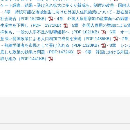
ケート調査」結果－受け入れ拡大に多くが賛成も、制度の改善・国内人材の
・
3章 持続可能な地域創生に向けた外国人住民施策について－新在留
社会統合（PDF:1520KB）
・
4章 外国人雇用増加の産業面への影響
生産性を下押し（PDF：1971KB）
・
5章 外国人雇用の増加による賃
抑制も、一段の人手不足が影響緩和へ（PDF:1621KB）
・
6章 オー
意深い開国政策による人口増加で成長を実現（PDF:1435KB）
・
7章
－熟練労働者を市民として受け入れる（PDF:1320KB）
・
8章 シン
底した政策の効果と問題（PDF:1472KB）
・
9章 韓国における外国
取り組み（PDF:1441KB）