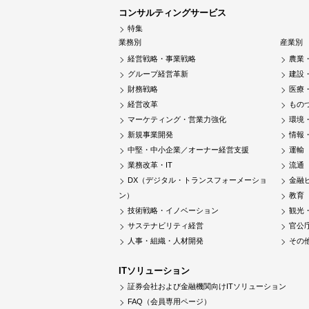
コンサルティングサービス
特集
業務別
産業別
経営戦略・事業戦略
農業
グループ経営革新
建設
財務戦略
医療
経営改革
もの
マーケティング・営業力強化
環境
新規事業開発
情報
中堅・中小企業／オーナー経営支援
運輸
業務改革・IT
流通
DX（デジタル・トランスフォーメーショ
金融
ン）
教育
技術戦略・イノベーション
観光
サステナビリティ経営
官公
人事・組織・人材開発
その
ITソリューション
証券会社および金融機関向けITソリューション
FAQ（会員専用ページ）