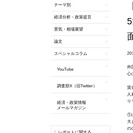
テーマ別
経済分析・政策提言
景気・相場展望
論文
2
スペシャルコラム
外
YouTube
心
調査部X（旧Twitter）
賃
人
り
経済・政策情報
メールマガジン
①
大
の
レポートに関する