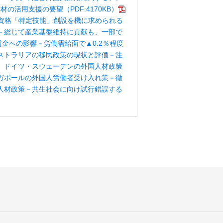
活用支援の要望（PDF:4170KB）
資格「特定技能」創設を機に求められる
－総じて産業基盤維持に貢献も、一部で
金への影響－労働需給面で▲0.2％程度
ストラリアの移民政策の現状と評価－注
 ドイツ・スウェーデンの外国人材政策
ガポールの外国人労働者受け入れ策－徹
人材政策－共生社会に向け試行錯誤する