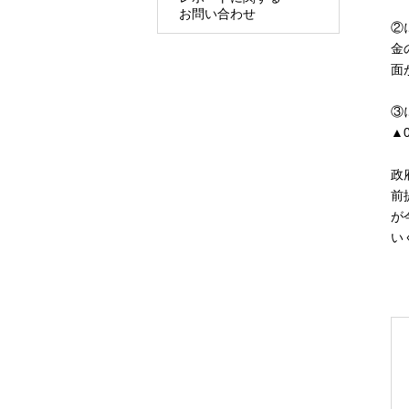
お問い合わせ
②
金
面
③
▲
政
前
が
い