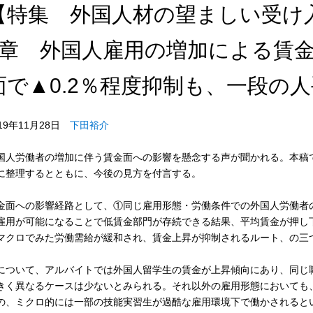
【特集 外国人材の望ましい受け
5章 外国人雇用の増加による賃
面で▲0.2％程度抑制も、一段の
019年11月28日
下田裕介
国人労働者の増加に伴う賃金面への影響を懸念する声が聞かれる。本稿
に整理するとともに、今後の見方を付言する。
金面への影響経路として、①同じ雇用形態・労働条件での外国人労働者
雇用が可能になることで低賃金部門が存続できる結果、平均賃金が押し
マクロでみた労働需給が緩和され、賃金上昇が抑制されるルート、の三
について、アルバイトでは外国人留学生の賃金が上昇傾向にあり、同じ
きく異なるケースは少ないとみられる。それ以外の雇用形態においても
の、ミクロ的には一部の技能実習生が過酷な雇用環境下で働かされると