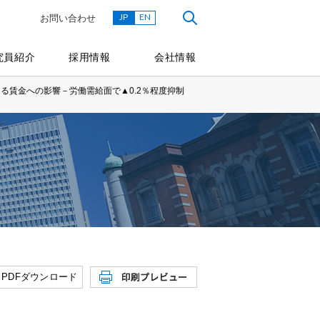
JP
EN
お問い合わせ
究員紹介
採用情報
会社情報
る賃金への影響－労働需給面で▲0.2％程度抑制
PDFダウンロード