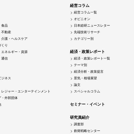
経営コラム
経営コラム一覧
オピニオン
・食品
日本総研ニュースレター
・不動産
先端技術リサーチ
・介護・ヘルスケア
カテゴリー別
づくり
経済・政策レポート
・エネルギー・資源
・通信
経済・政策レポート一覧
テーマ別
経済分析・政策提言
ビジネス
景気・相場展望
論文
・レジャー・エンターテインメント
スペシャルコラム
庁・外郭団体
セミナー・イベント
他
研究員紹介
調査部
創発戦略センター