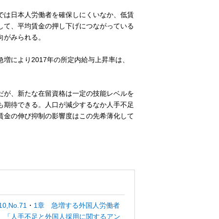
では日本人労働者を確保しにくいなか、低賃
して、平均賃金の押し下げにつながっている
向がみられる。
増により2017年の所定内給与上昇率は、
だが、新たな在留資格は一定の技能レベルを
も期待できる。人口が減少するなか人手不足
賃金の伸び抑制の影響度はこの先希薄化して
,No.71
・
1章 急増する外国人労働者
 「人手不足と外国人採用に関するアン