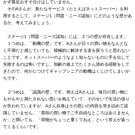
かず最近おすそ分けはしていません。
そのAさんが、新たなサービス（たとえばネットスーパー）を利
用するとして、ステージ1（問題・ニーズ認知）にどのような壁があ
るか、考えてみましょう。
ステージ1（問題・ニーズ認知）には、２つの壁が存在します。
１つめは、「動機の壁」です。Aさんが日々の買い物をなんとな
く不満だと感じていても、積極的に解決する道を探ろうと思わない
ことです。ネットスーパーのようなよく知らないものに手を出して
失敗するのは怖いですし、加齢の途上でたくさん諦める経験をして
きたので、何かにつけてギャップシニアの動機はくじけてしまいが
ちです。
２つめは、「認識の壁」です。例えばAさんは、毎日の買い物に
もやもやと満たされない思いを抱えていて、そのせいで生活の張り
が失われていますが、Aさん自身はその思いの内容を突き詰めて認
識していません。「普段の買い物でご不自由なところはありません
か」と聞いても、「荷物がちょっと重くてねえ」という答えが返っ
てくるくらいです。