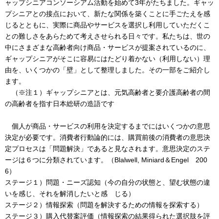
ャップシニアコンソーシアム活動を始めて3年がたちました。ギャッ
プシニアとの接点において、新たな関係を築くことに手ごたえを感
じるとともに、実際に商品やサービスを選択し利用していただくこ
との難しさをあらためて考えさせられる日々です。私たちは、世の
中にさまざまな高齢者向け商品・サービスが提案されているのに、
ギャップシニアがそこに容易にはたどり着かない（利用しない）理
由を、いくつかの「壁」として整理しました。その一部をご紹介し
ます。
（※注１）ギャップシニアとは、元気高齢者と要介護高齢者の間
の高齢者を指す日本総研の造語です
個人が商品・サービスの利用を決定するまでにはいくつかの意思
決定が必要です。消費者行動論的には、購買前後の消費者の意思決
定プロセスは「問題解決」であると見なされます。意思決定のステ
ージは６つに分類されています。（Blalwell, Miniard＆Engel 200
6）
ステージ１）問題・ニーズ認知（今の自分の状態と、望む状態の違
いを感じ、それを解消したいと感 じる）
ステージ２）情報探索（問題を解決するための情報を探索する）
ステージ３）購入代替案評価（情報探索の結果得られた選択肢を評