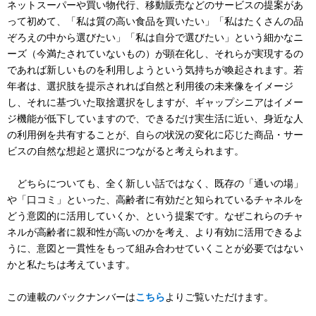
ネットスーパーや買い物代行、移動販売などのサービスの提案があ
って初めて、「私は質の高い食品を買いたい」「私はたくさんの品
ぞろえの中から選びたい」「私は自分で選びたい」という細かなニ
ーズ（今満たされていないもの）が顕在化し、それらが実現するの
であれば新しいものを利用しようという気持ちが喚起されます。若
年者は、選択肢を提示されれば自然と利用後の未来像をイメージ
し、それに基づいた取捨選択をしますが、ギャップシニアはイメー
ジ機能が低下していますので、できるだけ実生活に近い、身近な人
の利用例を共有することが、自らの状況の変化に応じた商品・サー
ビスの自然な想起と選択につながると考えられます。
どちらについても、全く新しい話ではなく、既存の「通いの場」
や「口コミ」といった、高齢者に有効だと知られているチャネルを
どう意図的に活用していくか、という提案です。なぜこれらのチャ
ネルが高齢者に親和性が高いのかを考え、より有効に活用できるよ
うに、意図と一貫性をもって組み合わせていくことが必要ではない
かと私たちは考えています。
この連載のバックナンバーは
こちら
よりご覧いただけます。