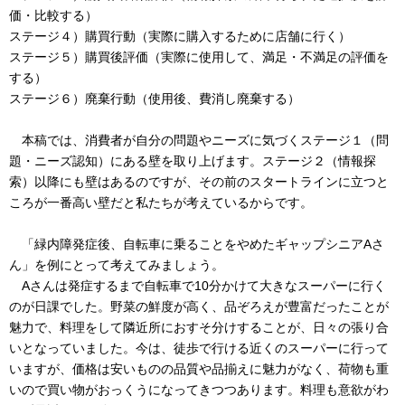
価・比較する）
ステージ４）購買行動（実際に購入するために店舗に行く）
ステージ５）購買後評価（実際に使用して、満足・不満足の評価を
する）
ステージ６）廃棄行動（使用後、費消し廃棄する）
本稿では、消費者が自分の問題やニーズに気づくステージ１（問
題・ニーズ認知）にある壁を取り上げます。ステージ２（情報探
索）以降にも壁はあるのですが、その前のスタートラインに立つと
ころが一番高い壁だと私たちが考えているからです。
「緑内障発症後、自転車に乗ることをやめたギャップシニアAさ
ん」を例にとって考えてみましょう。
Aさんは発症するまで自転車で10分かけて大きなスーパーに行く
のが日課でした。野菜の鮮度が高く、品ぞろえが豊富だったことが
魅力で、料理をして隣近所におすそ分けすることが、日々の張り合
いとなっていました。今は、徒歩で行ける近くのスーパーに行って
いますが、価格は安いものの品質や品揃えに魅力がなく、荷物も重
いので買い物がおっくうになってきつつあります。料理も意欲がわ