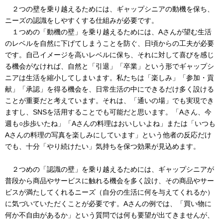
２つの壁を乗り越えるためには、ギャップシニアの動機を保ち、
ニーズの認識をしやすくする仕組みが必要です。
１つめの「動機の壁」を乗り越えるためには、Aさんが望む生活
のレベルを自然に下げてしまうことを防ぐ、日頃からの工夫が必要
です。自己イメージを高いレベルに保ち、それに対して喜びを感じ
る機会がなければ、自然と「引退」「卒業」という形でギャップシ
ニアは生活を縮小してしまいます。私たちは「楽しみ」「参加・貢
献」「承認」を得る機会を、日常生活の中にできるだけ多く設ける
ことが重要だと考えています。それは、「通いの場」でも実現でき
ますし、SNSを活用することでも可能だと思います。「Aさん、今
週も○歩歩いたね」「Aさんの料理はおいしいよね」または「いつも
Aさんの料理の写真を楽しみにしています」という他者の反応だけ
でも、十分「やり続けたい」気持ちを保つ効果が見込めます。
２つめの「認識の壁」を乗り越えるためには、ギャップシニアが
普段から商品やサービスに触れる機会を多く設け、その商品やサー
ビスが満たしてくれるニーズ（自分の生活に何を与えてくれるか）
に気づいていただくことが必要です。Aさんの例では、「買い物に
何か不自由があるか」という質問では何も要望が出てきませんが、