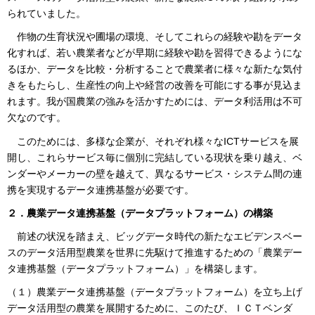
られていました。
作物の生育状況や圃場の環境、そしてこれらの経験や勘をデータ
化すれば、若い農業者などが早期に経験や勘を習得できるようにな
るほか、データを比較・分析することで農業者に様々な新たな気付
きをもたらし、生産性の向上や経営の改善を可能にする事が見込ま
れます。我が国農業の強みを活かすためには、データ利活用は不可
欠なのです。
このためには、多様な企業が、それぞれ様々なICTサービスを展
開し、これらサービス毎に個別に完結している現状を乗り越え、ベ
ンダーやメーカーの壁を越えて、異なるサービス・システム間の連
携を実現するデータ連携基盤が必要です。
２．農業データ連携基盤（データプラットフォーム）の構築
前述の状況を踏まえ、ビッグデータ時代の新たなエビデンスベー
スのデータ活用型農業を世界に先駆けて推進するための「農業デー
タ連携基盤（データプラットフォーム）」を構築します。
（１）農業データ連携基盤（データプラットフォーム）を立ち上げ
データ活用型の農業を展開するために、このたび、ＩＣＴベンダ