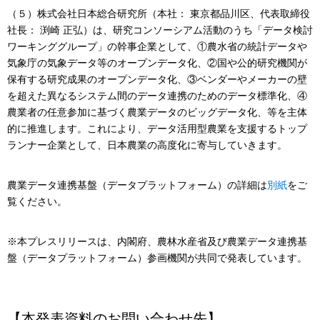
（５）株式会社日本総合研究所（本社： 東京都品川区、代表取締役
社長： 渕崎 正弘）は、研究コンソーシアム活動のうち「データ検討
ワーキンググループ」の幹事企業として、①農水省の統計データや
気象庁の気象データ等のオープンデータ化、②国や公的研究機関が
保有する研究成果のオープンデータ化、③ベンダーやメーカーの壁
を超えた異なるシステム間のデータ連携のためのデータ標準化、④
農業者の任意参加に基づく農業データのビッグデータ化、等を主体
的に推進します。これにより、データ活用型農業を支援するトップ
ランナー企業として、日本農業の高度化に寄与していきます。
農業データ連携基盤（データプラットフォーム）の詳細は
別紙
をご
覧ください。
※本プレスリリースは、内閣府、農林水産省及び農業データ連携基
盤（データプラットフォーム）参画機関が共同で発表しています。
【本発表資料のお問い合わせ先】