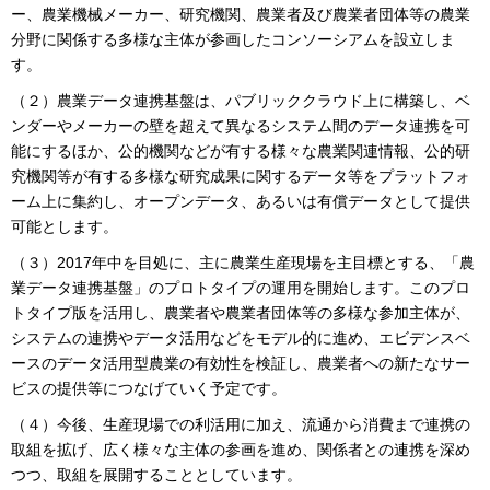
ー、農業機械メーカー、研究機関、農業者及び農業者団体等の農業
分野に関係する多様な主体が参画したコンソーシアムを設立しま
す。
（２）農業データ連携基盤は、パブリッククラウド上に構築し、ベ
ンダーやメーカーの壁を超えて異なるシステム間のデータ連携を可
能にするほか、公的機関などが有する様々な農業関連情報、公的研
究機関等が有する多様な研究成果に関するデータ等をプラットフォ
ーム上に集約し、オープンデータ、あるいは有償データとして提供
可能とします。
（３）2017年中を目処に、主に農業生産現場を主目標とする、「農
業データ連携基盤」のプロトタイプの運用を開始します。このプロ
トタイプ版を活用し、農業者や農業者団体等の多様な参加主体が、
システムの連携やデータ活用などをモデル的に進め、エビデンスベ
ースのデータ活用型農業の有効性を検証し、農業者への新たなサー
ビスの提供等につなげていく予定です。
（４）今後、生産現場での利活用に加え、流通から消費まで連携の
取組を拡げ、広く様々な主体の参画を進め、関係者との連携を深め
つつ、取組を展開することとしています。