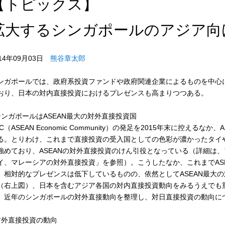
【トピックス】
拡大するシンガポールのアジア向
014年09月03日
熊谷章太郎
ンガポールでは、政府系投資ファンドや政府関連企業によるものを中心
おり、日本の対内直接投資におけるプレゼンスも高まりつつある。
シンガポールはASEAN最大の対外直接投資国
EC（ASEAN Economic Community）の発足を2015年末に控え
る。とりわけ、これまで直接投資の受入国としての色彩が濃かったタイ
強めており、ASEANの対外直接投資のけん引役となっている（詳細は、
イ、マレーシアの対外直接投資」を参照）。こうしたなか、これまでAS
、相対的なプレゼンスは低下しているものの、依然としてASEAN最大
（右上図）、日本を含むアジア各国の対内直接投資動向をみるうえでも
、近年のシンガポールの対外直接動向を整理し、対日直接投資の動向に
対外直接投資の動向