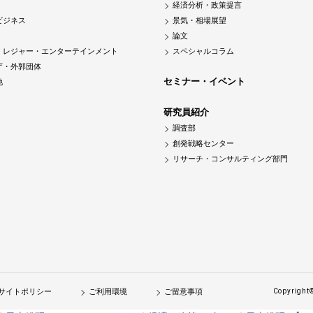
経済分析・政策提言
ビジネス
景気・相場展望
論文
・レジャー・エンターテインメント
スペシャルコラム
庁・外郭団体
セミナー・イベント
他
研究員紹介
調査部
創発戦略センター
リサーチ・コンサルティング部門
サイトポリシー
ご利用環境
ご留意事項
Copyright