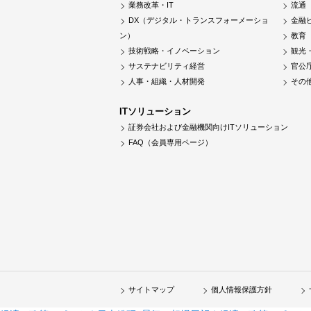
業務改革・IT
流通
DX（デジタル・トランスフォーメーショ
金融
ン）
教育
技術戦略・イノベーション
観光
サステナビリティ経営
官公
人事・組織・人材開発
その
ITソリューション
証券会社および金融機関向けITソリューション
FAQ（会員専用ページ）
サイトマップ
個人情報保護方針