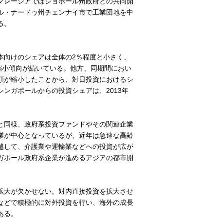
マレーシアではジョホール州政府との共同開
ル・ナードゥ州チェンナイ市で工業団地を中
る。
本向けのシェアは全体の2％程度と小さく、
は縮小傾向が続いている。他方、同期間におい
額が縮小したことから、対日投資におけるシ
ンガポールからの投資シェアは、2013年
と同様、政府系投資ファンドやその関連企業
業が中心となっているが、近年は急速な高齢
越して、介護業や運輸業などへの投資が広が
ガポール政府系企業が進めるアジアの都市開
拡大が欠かせない。対内直接投資を拡大させ
などで積極的に対外投資を行い、海外の成長
ある。