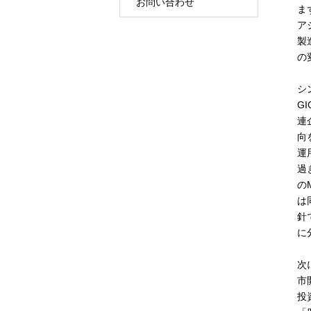
お問い合わせ
ま
ア
製
の
シ
GI
連
向
運
過
の
は
針
に
次
市
投