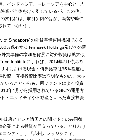
港、インドネシア、マレーシアを中心とした
保険業が全体をけん引しているが、この他、
高の変化には、取引要因のほか、為替や時価
されていない）。
 of Singapore)の外貨準備運用機関である
が株式を100％保有するTemasek Holdings及びその関
る外貨準備の増加を背景に対外投資は拡大傾
d Instituteによれば、2014年7月時点の
ォリオにおける現金・債券比率は35％程度に
券投資、直接投資比率は不明なものの、大型
が多く含まれていることからも、同ファンドによる投資
13年4月から採用されているGICの運用方
ライベート・エクイティや不動産といった直接投資
ガポール政府とアジア諸国との間で多くの共同都
連企業による投資が目立っている。とりわけ
エコシティ」、「広州ナレッジシティ」、