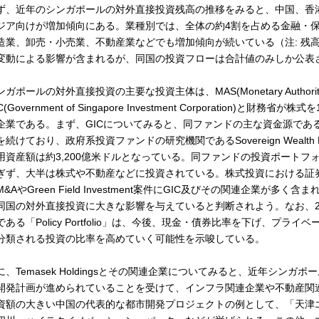
ず、近年のシンガポールの対外直接投資残高の推移をみると、中国、香
ジア向けが増加傾向にある。業種別では、全体の約4割を占める金融・
造業、卸売・小売業、不動産業などでも増加傾向が続いている（注: 残
変動による影響が含まれるが、同国の投資フローは合計値のみしか公表
ンガポールの対外直接投資の主要な投資主体は、MAS(Monetary Authority
C(Government of Singapore Investment Corporation)と財務省
企業である。まず、GICについてみると、同ファンドの主な資金源であ
を続けており、政府系投資ファンドの研究機関であるSovereign Wealth Fun
用資産額は約3,200億米ドルとなっている。同ファンドの投資ポートフ
ぎず、大半は株式や不動産などに投資されている。株式投資における証
M&AやGreen Field Investment案件にGIC及びその関連企業
同国の対外直接投資に大きな影響を与えていると判断されよう。なお、20
である「Policy Portfolio」は、今後、現金・債券比率を下げ、プ
分類される投資の比率を高めていく可能性を示唆している。
に、Temasek Holdingsとその関連企業についてみると、近年シン
開発計画が進められていることを受けて、インフラ関連企業や不動産関
資額の大きい中国の代表的な都市開発プロジェクトの例として、「天津