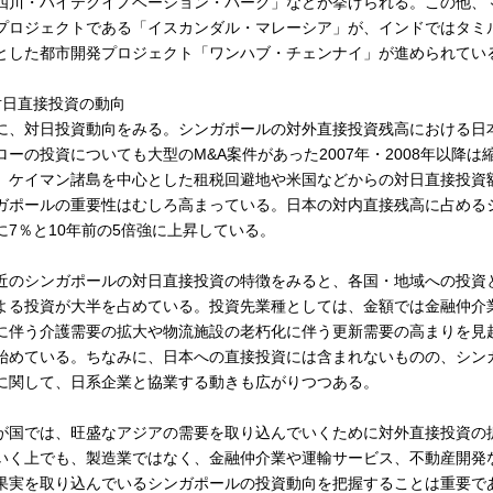
四川・ハイテクイノベーション・パーク」などが挙げられる。この他、
プロジェクトである「イスカンダル・マレーシア」が、インドではタミ
とした都市開発プロジェクト「ワンハブ・チェンナイ」が進められてい
対日直接投資の動向
に、対日投資動向をみる。シンガポールの対外直接投資残高における日
ローの投資についても大型のM&A案件があった2007年・2008年以降
、ケイマン諸島を中心とした租税回避地や米国などからの対日直接投資
ガポールの重要性はむしろ高まっている。日本の対内直接残高に占めるシ
に7％と10年前の5倍強に上昇している。
近のシンガポールの対日直接投資の特徴をみると、各国・地域への投資
よる投資が大半を占めている。投資先業種としては、金額では金融仲介
に伴う介護需要の拡大や物流施設の老朽化に伴う更新需要の高まりを見
始めている。ちなみに、日本への直接投資には含まれないものの、シン
に関して、日系企業と協業する動きも広がりつつある。
が国では、旺盛なアジアの需要を取り込んでいくために対外直接投資の
いく上でも、製造業ではなく、金融仲介業や運輸サービス、不動産開発
果実を取り込んでいるシンガポールの投資動向を把握することは重要で