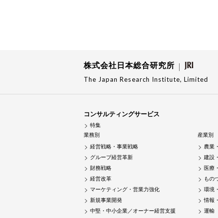
株式会社日本総合研究所
The Japan Research Institute, Limited
コンサルティングサービス
特集
業務別
産業別
経営戦略・事業戦略
農業
グループ経営革新
建設
財務戦略
医療
経営改革
もの
マーケティング・営業力強化
環境
新規事業開発
情報
中堅・中小企業／オーナー経営支援
運輸