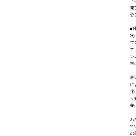
「
発
心
■
次
フ
て
ン
末
最
に
化
り
発
わ
て
の