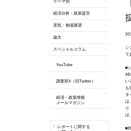
テーマ別
経済分析・政策提言
景気・相場展望
2
論文
シ
スペシャルコラム
て
YouTube
■
A
調査部X（旧Twitter）
い
も
タ
経済・政策情報
は
メールマガジン
り
は
レポートに関する
■