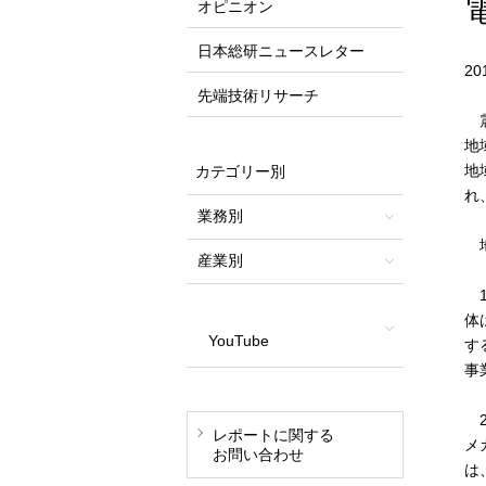
オピニオン
日本総研ニュースレター
2
先端技術リサーチ
震
地
地
カテゴリー別
れ
業務別
地
産業別
1
体
YouTube
す
事
2
レポートに関する
メ
お問い合わせ
は