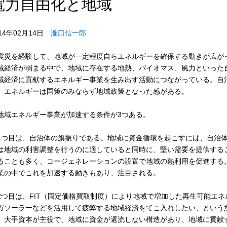
電力自由化と地域
014年02月14日
瀧口信一郎
災を経験して、地域が一定程度自らエネルギーを確保する動きが広が
域経済が弱まる中で、地域に存在する地熱、バイオマス、風力といった
域経済に貢献するエネルギー事業を生み出す活動につながっている。自
、エネルギーは国策のみならず地域政策となった感がある。
域エネルギー事業が加速する条件が3つある。
つ目は、自治体の旗振りである。地域に資金循環を起こすには、自治体
は地域の利害調整を行うのに適していると同時に、堅い需要を提供する
ることも多く、コージェネレーションの設置で地域の熱利用を促進する
業の中でこれを加速する動きもあり、注目される。
つ目は、FIT（固定価格買取制度）により地域で増加した再生可能エ
ガソーラーなどを活用して疲弊する地域経済をてこ入れしたい、という意
、大手資本が主役で、地域に資金が還流しない構造があり、地域に貢献