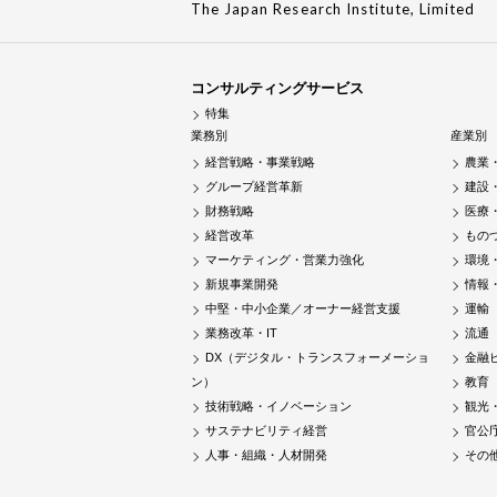
The Japan Research Institute, Limited
コンサルティングサービス
特集
業務別
産業別
経営戦略・事業戦略
農業
グループ経営革新
建設
財務戦略
医療
経営改革
もの
マーケティング・営業力強化
環境
新規事業開発
情報
中堅・中小企業／オーナー経営支援
運輸
業務改革・IT
流通
DX（デジタル・トランスフォーメーショ
金融
ン）
教育
技術戦略・イノベーション
観光
サステナビリティ経営
官公
人事・組織・人材開発
その