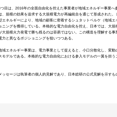
つ目は、2016年の全面自由化を控えた事業者が地域エネルギー事業へ
は、規模の効果を追求する大規模電力が再編統合を通じて形成された。
型エネルギーにより、地域の顧客に密着するシュタットベルケ（地域エ
ョニングを獲得している。本格的な電力自由化を控え、日本では、大規
が大規模火力発電で勝ち残るのは容易ではない。この構造を理解する事
電力と異なるポジショニングを狙いつつある。
域エネルギー事業は、電力事業として捉えると、小口分散化し、変動
スモデルである。本格的な電力自由化における参入モデルの一翼を担う
メッセージは執筆者の個人的見解であり、日本総研の公式見解を示すも