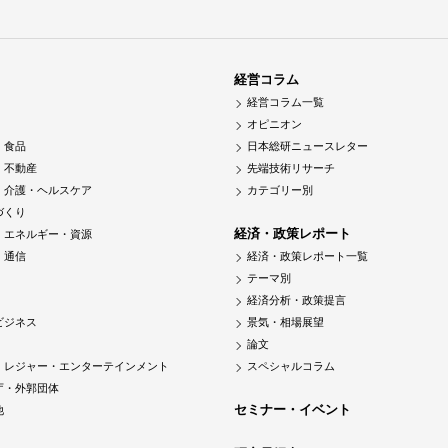
経営コラム
経営コラム一覧
オピニオン
・食品
日本総研ニュースレター
・不動産
先端技術リサーチ
・介護・ヘルスケア
カテゴリー別
づくり
経済・政策レポート
・エネルギー・資源
・通信
経済・政策レポート一覧
テーマ別
経済分析・政策提言
ビジネス
景気・相場展望
論文
・レジャー・エンターテインメント
スペシャルコラム
庁・外郭団体
セミナー・イベント
他