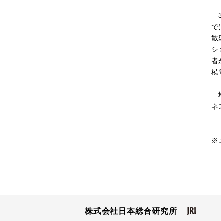
3
で
散
シ
者
模
地
ネ
※
株式会社日本総合研究所