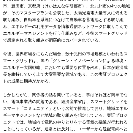
市、豊田市、京都府（けいはんな学研都市）、北九州市の4つの地域
が、そのマスタープランを公表した。太陽光発電大量導入に備える
取り組み、自動車を系統につなげて自動車を蓄電池とする取り組
み、エネルギーの利用データを情報通信ネットワークに取りこんで
エネルギーマネジメントを行う仕組みなど、今後スマートグリッド
で想定される取り組みが網羅的にカバーされている。
今後、世界市場をにらんだ場合、数十兆円の市場規模といわれるス
マートグリッドは、国の「グリーン・イノベーションによる環境・
エネルギー大国戦略」においても重要な位置を占め、日本が経済成
長を維持していく上で大変重要な領域であり、この実証プロジェク
トの成果に期待がかかる。
しかしながら、関係者の話を聞いていると、事はそれほど簡単でな
い。電気事業法の問題である。経済産業省は、スマートグリッドを
スマート「コミュニティ」という名前で推進しており、地域エネル
ギーマネジメントなど地域の取り組みを想定している。実証プロジ
ェクトでは、地域内で電気のやりとりをする電気の融通が行われる
ことになっているが、通常とは反対に、ユーザーから送配電網へと