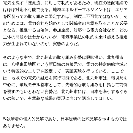
電気を流す「逆潮流」に対して制約があるため、現在の送配電網で
はほぼ対応不可能である。地域エネルギーマネジメントは、エリア
を区切っての取り組みに限定すれば、制度上不可能ではないが、そ
のためには、電力会社を始めとして関係者の合意を取ることが必要
となる。推進する自治体、参加企業、対応する電力会社など、どの
主体の問題かはわからないが、電気事業法の制約を乗り越える推進
力が生まれていないのが、実態のようだ。
そのような中で、北九州市の取り組み姿勢は興味深い。北九州市
は、八幡東田地区という新日鐵のお膝元で、電力の特定供給地域と
いう特区的なエリアを設定して、実証実験を行っている。ここで
は、地域での電気の融通を実行可能である。北九州市は、環境局を
中心に、環境モデル都市として、先端的な取り組みを目指して前例
を覆すのもいとわない姿勢だ。北九州市には、日本を牽引するぐら
いの勢いで、有意義な成果の実現に向けて邁進してほしい。
※執筆者の個人的見解であり、日本総研の公式見解を示すものでは
ありません。