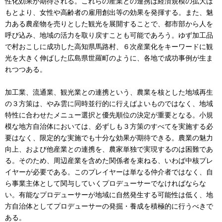
性化効果が期待される。これらの産業との連携は経済規模の拡大は
もとより、女性や高齢者の雇用創出等の効果を発揮する。また、魅
力ある農産物を売りとした観光を展開することで、都市部から人を
呼び込み、地域の活力を取り戻すことも可能であろう。ゆず加工品
で村おこしに成功した高知県馬路村、６次産業化をキーワードに観
光を大きく伸ばした広島県世羅町のように、各地で成功事例が生ま
れつつある。
加工業、流通業、観光業との連携という、農業を核とした地域再生
の３方策は、やみ雲に同時並行的に行えばよいものではなく、地域
特性に合わせたメニュー選択と優先順位の決定が重要となる。小規
模な地方自治体においては、必ずしも３方策のすべてを実施する必
要はなく、限定的な実施でも十分な効果が期待できる。農業の魅力
向上、および他産業との連携を、農家単独で実現するのは困難であ
る。そのため、周辺産業を含めた関係者を束ねる、いわば中核プレ
イヤーが必要である。このプレイヤーは単なる仲介者ではなく、自
ら事業主体として関与していくプロデューサーでなければならな
い。有能なプロデューサーが地域に自然発生する可能性は低く、地
方自治体としてプロデューサーの発掘・養成を積極的に行うべきで
ある。