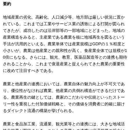
要約
地域産業の劣化、高齢化、人口減少等、地方部は厳しい状況に置か
れている。これまでは工業やサービス業の誘致による打開が図られ
てきたが、成功したのは沿岸部等の一部地域にとどまった。地域の
産業構造をみると、主産業である農業を核に地域再生を図るという
手法が汎用的といえる。農業単体では産業規模はGDPの１％程度と
小さいが、農業は他産業との親和性が高く、食産業全体では規模が1
0倍にもなる。さらには、観光、教育、医薬品製造等との連携も期待
されることから、これまで衰退産業と捉えられてきた農業の重要性
に改めて注目すべきである。
農業と他産業の連携においては、農業自体の魅力向上が不可欠であ
り、優位性がなければ農業、他産業の共倒れ構造ができるだけであ
る。農業再生の鍵としては、農家のこだわりや伝統といったストー
リー性を重視した付加価値戦略と、その価値を消費者に的確に届け
るダイレクト流通の構築が挙げられる。
農業と食品加工業、流通業、観光業等との連携には、大きな地域活