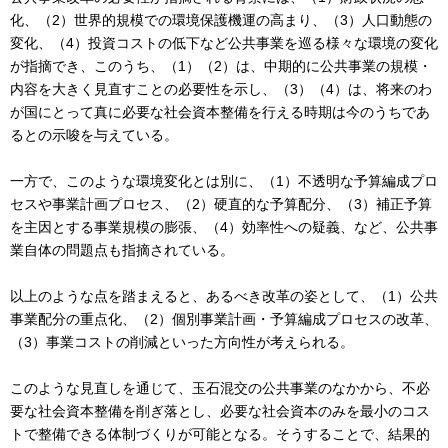
化、（2）世界的規模での環境保護機運の高まり、（3）人口動態の
変化、（4）投資コストの低下など公共事業を巡る様々な環境の変化
が指摘でき、このうち、（1）（2）は、中期的に公共事業の規模・
内容を大きく見直すことの必要性を示し、（3）（4）は、将来のわ
が国にとって真に必要な社会資本整備を行える時期は今のうちであ
るとの示唆を与えている。
一方で、このような環境変化とは別に、（1）不透明な予算編成プロ
セスや事業計画プロセス、（2）硬直的な予算配分、（3）補正予算
を主因とする事業規模の膨張、（4）効率性への疑義、など、公共事
業自体の問題点も指摘されている。
以上のような点を踏まえると、あるべき改革の姿として、（1）公共
事業配分の重点化、（2）個別事業計画・予算編成プロセスの改革、
（3）事業コストの削減といった方向性が考えられる。
このような見直しを通じて、玉石混交の公共事業のなかから、不必
要な社会資本整備を削ぎ落とし、必要な社会資本のみを最小のコス
トで整備できる体制づくりが可能となる。そうすることで、結果的