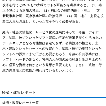
改革を行うと35 ％もの大幅カットが可能かを考察すると、（1）補
正予算による追加の禁止、（2）補助金の段階的縮小・廃止、（3）
新規事業計画、既存事業計画の取捨選択、（4）国・地方・財投を視
野に入れた見直し、といった改革を行う必要がある。
経済・社会の情報化、サービス化の進展に伴って、今後、アイデ
ア、知識、技術といったソフト資産の不足が経済発展や生活向上の
ボトルネックとなる可能性は否定できず、公共投資の概念も、土
木・建設といったハードへの投資から、知識・技術の集積といった
ソフトへの投資にまで広げる必要があろう。今後の公共事業には、
ソフト・ハードの別なく、将来のわが国の経済発展と生活向上のた
めに必要な資産は何かという発想が重要であり、まさに、政治・行
政の先見性と柔軟性が問われているといえよう。
経済・政策レポート
経済・政策レポート一覧