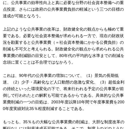
に、公共事業の効率性向上と真に必要な分野の社会資本整備への重
点投資、さらには政府の公共事業費負担の軽減という三つの目標の
達成が可能となろう。
上記のような公共事業の改革は、財政健全化の観点からも極めて重
要である。必要な社会資本整備が求められる一方で、現在の財政状
況を勘案すると公共事業費（＝社会資本整備にかかる公費負担）の
削減も不可欠と考えられる。財政健全化の観点から求められる公共
事業費の削減額の目安として、80年代の平均的な水準までの削減を
念頭に置くことは不合理ではなかろう。
これは、90年代の公共事業の増加について、（1）景気の長期低
迷、（2）少子・高齢化など人口動態の急激な変化、（3）超低金利
の持続といった環境変化の下で、将来行われる予定の公共事業が前
倒しで行われたとの解釈も可能であるからである。具体的な公共事
業費削減の一つの目処は、2003年度以降10年間で年度事業費を200
0年度実績対比35％程度削減することである。
もっとも、35％もの大幅な公共事業費の削減は、大胆な制度改革の
断行なしには到底達成不可能である。そこで、制度上のどのような