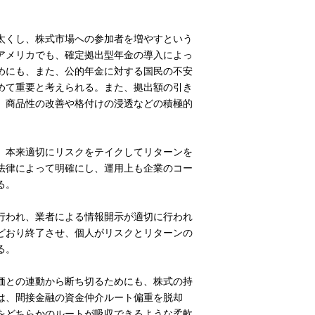
太くし、株式市場への参加者を増やすという
アメリカでも、確定拠出型年金の導入によっ
めにも、また、公的年金に対する国民の不安
めて重要と考えられる。また、拠出額の引き
、商品性の改善や格付けの浸透などの積極的
。本来適切にリスクをテイクしてリターンを
法律によって明確にし、運用上も企業のコー
る。
行われ、業者による情報開示が適切に行われ
どおり終了させ、個人がリスクとリターンの
る。
価との連動から断ち切るためにも、株式の持
は、間接金融の資金仲介ルート偏重を脱却
をどちらかのルートが吸収できるような柔軟