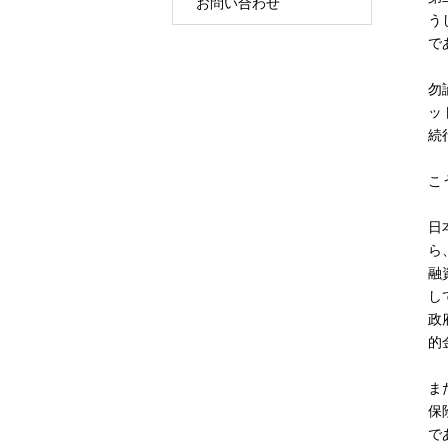
お問い合わせ
う
で
勿
ッ
続
こ
日
ら
融
し
政
的
ま
保
で