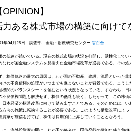
【OPINION】
活力ある株式市場の構築に向けて
001年04月25日 調査部 金融・財政研究センター
翁百合
価の低迷が続いている。現在の株式市場の状況を打開し、活性化してい
的なわが国金融システムを見据えた金融市場改革が必要である。その処
ず、株価低迷の最大の原因は、わが国の不動産、建設、流通といった非
向けの不良債権の処理がいつまでも進まないことが背景である。こうし
融機関のバランスシートを蝕むという状況となっている。すなわち、日
の不良債権問題も解決せず、株価の低迷も続く。したがって、この株価
、日本経済の構造改革に向けて踏み出すことである。そのためには、い
る方向の施策に転換することが必要である。このような構造改革によっ
投資家が確信を持てば、株価は長期的に上昇していくこととなろう。
二に、海外投資家の間に、わが国の将来は、国債発行の増加に伴う負担