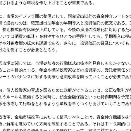
促されるような環境を作り上げることが重要である。
に、市場のインフラ面の整備として、預金貸出以外の資金仲介ルートを
点で必要なのは、確定拠出型年金の早期導入と投資信託の拡充である。
、長期株式保有比率が上昇している。今後の雇用の流動化に対応するた
ひいては消費の低迷）を解消するひとつの手段としても、早期導入は極
げや対象者層の拡大も課題である。さらに、投資信託の普及についても
対応を促すことが必要となろう。
式市場に関しては、市場参加者の行動様式の抜本的見直しも欠かせない
ることを目的とする、年金や機関投資家などの投資家の、受託者責任を
レートガバナンスに対する明確な意識改革を図っていくことが必要であ
お、個人投資家の育成を図るために政府ができることは、公正な取引が
ようルールを整備すると同時に、預金全額保護といった特例期間を予定
係を考慮して行動をとれるような環境を早くつくりあげていくことであ
造改革、金融市場改革にあたって留意すべきことは、資金仲介機能を株
合い解消を進めていく方向を展望することである。それは中・長期的に
、直接金融の資金仲介ルートとの併存によって、経済に対するショック