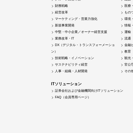
財務戦略
医療
経営改革
もの
マーケティング・営業力強化
環境
新規事業開発
情報
中堅・中小企業／オーナー経営支援
運輸
業務改革・IT
流通
DX（デジタル・トランスフォーメーショ
金融
ン）
教育
技術戦略・イノベーション
観光
サステナビリティ経営
官公
人事・組織・人材開発
その
ITソリューション
証券会社および金融機関向けITソリューション
FAQ（会員専用ページ）