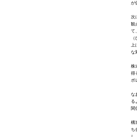
が
次
観
て
（
上
な
株
得
ポ
な
る
関
構
ち
し