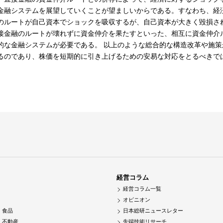
金融システムを展望していくことが望ましいからである。すなわち、経
のルートが自己資本でショックを吸収するが、自己資本が大きく毀損さ
接金融のルートが壊れずに資金仲介を果たすといった、相互に資金仲介
的な金融システムが必要である。 以上のような総合的な構造改革や施
るのであり、株価を短期的に引き上げるための安易な対応をとるべきで
経営コラム
経営コラム一覧
オピニオン
・食品
日本総研ニュースレター
・不動産
先端技術リサーチ