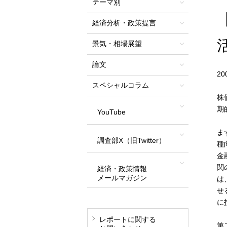
テーマ別
経済分析・政策提言
景気・相場展望
論文
2
スペシャルコラム
株
期
YouTube
ま
調査部X（旧Twitter）
種
金
関
経済・政策情報
メールマガジン
は
せ
に
レポートに関する
第