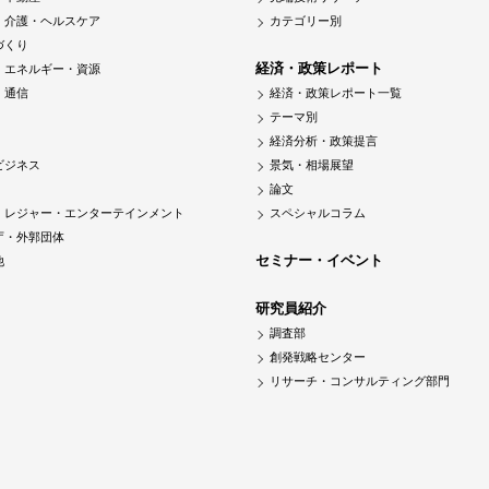
・介護・ヘルスケア
カテゴリー別
づくり
経済・政策レポート
・エネルギー・資源
・通信
経済・政策レポート一覧
テーマ別
経済分析・政策提言
ビジネス
景気・相場展望
論文
・レジャー・エンターテインメント
スペシャルコラム
庁・外郭団体
セミナー・イベント
他
研究員紹介
調査部
創発戦略センター
リサーチ・コンサルティング部門