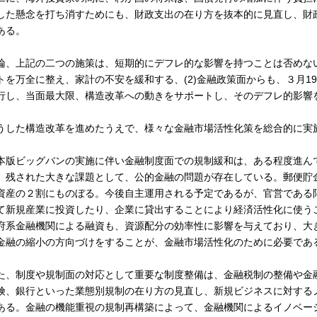
した懸念を打ち消すためにも、財政支出の在り方を抜本的に見直し、財
ある。
論、上記の二つの施策は、短期的にデフレ的な影響を持つことは否めない
トを万全に整え、家計の不安を緩和する、(2)金融政策面からも、３月1
行し、当面最大限、構造改革への動きをサポートし、そのデフレ的影響
うした構造改革を進めたうえで、様々な金融市場活性化策を総合的に実
本版ビッグバンの実施に伴い金融制度面での規制緩和は、ある程度進ん
、残された大きな課題として、公的金融の問題が存在している。郵便貯
資産の２割にものぼる。今後自主運用される予定であるが、官営である
て新規産業に投資したり、企業に貸出することにより経済活性化に使う
府系金融機関による融資も、資源配分の効率性に影響を与えており、大
金融の縮小の方向づけをすることが、金融市場活性化のために必要であ
た、制度や規制面の対応として重要な制度整備は、金融税制の整備や金
険、銀行といった業態別規制の在り方の見直し、新規ビジネスに対する
ある。金融の機能重視の規制再構築によって、金融機関によるイノベー