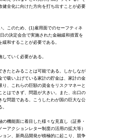
政健全化に向けた方向を打ち出すことが必要
。このため、(1)雇用面でのセーフティネ
9日の決定会合で実施された金融緩和措置を
を緩和することが必要である。
施していく必要がある。
できたとみることは可能である。しかしなが
金で吸い上げている家計の貯金は、家計の金
限り、これらの巨額の資金をリスクマネーと
ことはできず、問題が大きい。また、出口の
きな問題である。こうしたわが国の巨大な公
る。
融の機能面に着目した様々な見直し（証券・
ノーアクションレター制度の活用の拡大等）
ション、新商品開発が積極的に起こり、競争