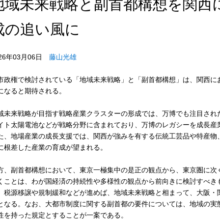
地域未来戦略と副首都構想を関西
成の追い風に
026年03月06日
藤山光雄
市政権で検討されている「地域未来戦略」と「副首都構想」は、関西に
になると期待される。
域未来戦略が目指す戦略産業クラスターの形成では、万博でも注目され
イト太陽電池などが戦略分野に含まれており、万博のレガシーを成長産
た、地場産業の成長支援では、関西が強みを有する伝統工芸品や特産物
に根差した産業の育成が望まれる。
方、副首都構想において、東京一極集中の是正の観点から、東京圏に次
くことは、わが国経済の持続性や多様性の観点から前向きに検討すべき
、税源移譲や規制緩和などが進めば、地域未来戦略と相まって、大阪・
となる。なお、大都市制度に関する副首都の要件については、地域の実
性を持った規定とすることが一案である。