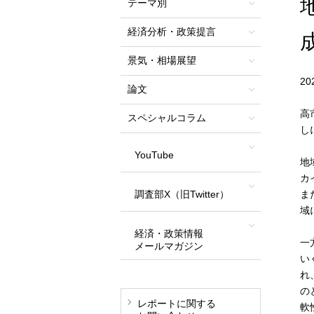
テーマ別
経済分析・政策提言
景気・相場展望
2
論文
高
スペシャルコラム
し
YouTube
地
カ
調査部X（旧Twitter）
ま
域
経済・政策情報
一
メールマガジン
い
れ
の
レポートに関する
軟