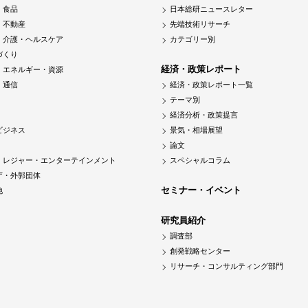
・食品
日本総研ニュースレター
・不動産
先端技術リサーチ
・介護・ヘルスケア
カテゴリー別
づくり
経済・政策レポート
・エネルギー・資源
・通信
経済・政策レポート一覧
テーマ別
経済分析・政策提言
ビジネス
景気・相場展望
論文
・レジャー・エンターテインメント
スペシャルコラム
庁・外郭団体
セミナー・イベント
他
研究員紹介
調査部
創発戦略センター
リサーチ・コンサルティング部門