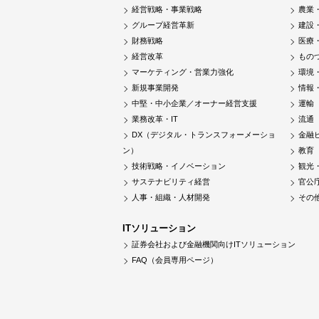
経営戦略・事業戦略
農業
グループ経営革新
建設
財務戦略
医療
経営改革
もの
マーケティング・営業力強化
環境
新規事業開発
情報
中堅・中小企業／オーナー経営支援
運輸
業務改革・IT
流通
DX（デジタル・トランスフォーメーショ
金融
ン）
教育
技術戦略・イノベーション
観光
サステナビリティ経営
官公
人事・組織・人材開発
その
ITソリューション
証券会社および金融機関向けITソリューション
FAQ（会員専用ページ）