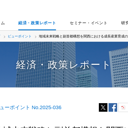
ラム
経済・政策レポート
セミナー・イベント
研
言
ビューポイント
地域未来戦略と副首都構想を関西における成長産業育成の
経済・政策レポート
ューポイント No.2025-036