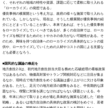
く、それぞれの地域の特性や資源、課題に応じて柔軟に取り入れる
『ローカライズ』の発想である」
優良事例の横展開という考え方は、政府の様々な施策で取り入れら
れている。しかしながら、現在は、そうした横展開が優良事例の紹
介にとどまっていることが多い。本来であれば、そうした優良事例
をローカライズしていくべきであるが、多くの自治体では、ローカ
ライズを検討するためのヒトやカネの余力がない可能性がある。そ
のため、興味を持つ自治体へのローカライズの具体的なヒントの提
供や、ローカライズしていくための人材やコストの国による支援な
ども必要となろう。
■国民的な議論の喚起を
地方創生2.0は、初代地方創生担当大臣を務めた石破総理の看板政策
ではあるものの、物価高対策やトランプ関税対応などに注目が集ま
るなか、現時点で地方創生をめぐる議論は盛り上がりに欠ける印象
がある。ただし、足元での地方経済の疲弊をみると、中長期的な課
題ながら、喫緊に対策を講じなければならない課題といえる。今
後、年末に向けて取りまとめが進む具体的な施策を記述した「総合
戦略」、あるいは地方自治体の具体的な政策の検討をめぐり、若者
や女性を含め、国民的な議論が喚起されることを期待したい。