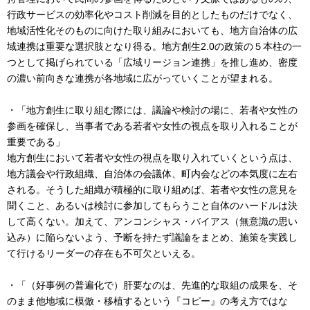
行政サービスの効率化やコスト削減を目的としたものだけでなく、
地域活性化そのものに向けた取り組みにおいても、地方自治体の広
域連携は重要な選択肢となり得る。地方創生2.0の政策の５本柱の一
つとして掲げられている「広域リージョン連携」を推し進め、密度
の濃い前向きな連携が各地域に広がっていくことが望まれる。
・「地方創生に取り組む際には、議論や検討の場に、若者や女性の
参画を確保し、当事者である若者や女性の視点を取り入れることが
重要である」
地方創生において若者や女性の視点を取り入れていくという点は、
地方議会や行政組織、自治体の会議体、町内会などの本気度に左右
される。そうした組織が積極的に取り組めば、若者や女性の意見を
聞くこと、あるいは検討に参加してもらうこと自体のハードルは決
して高くない。加えて、アンコンシャス・バイアス（無意識の思い
込み）に陥らないよう、予断を持たず議論をまとめ、施策を実践し
て行けるリーダーの存在も不可欠といえる。
・「（好事例の普遍化で）肝要なのは、先進的な取組の成果を、そ
のまま他地域に模倣・移植するという『コピー』の考え方ではな