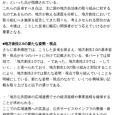
か」といった点が指摘されている。
これらの反省すべき点は、主に国や地方自治体の取り組みに対する
ものであるものの、地方が抱える課題を分析し、地方創生において
取り組むべき施策を提言してきた我々も、考えさせられる部分があ
る。今後は、こうした反省に幅広い関係者がどう応えていけるかが
重要となる。
■地方創生2.0の新たな姿勢・視点
さらに基本構想では、こうした反省を踏まえ、地方創生2.0の基本姿
勢・視点が６つのパートに分けて記載されている。各パートでは冒
頭で、「地方創生1.0では、～であった。地方創生2.0では、～して
いく。」と述べられており、地方創生1.0の取り組みと対比すること
により、地方創生2.0では新たな姿勢・視点で取り組んでいくことを
明確にしている。新たな姿勢・視点のなかで、いくつか興味深い記
載を取り上げると以下の通りである。
・「地方公共団体の広域連携でその経済規模や事業規模を確保する
ことが求められる」
ここでの広域連携への言及は、公共サービスやインフラの整備・維
持管理において民間の参画を得るためという文脈ではあるものの、