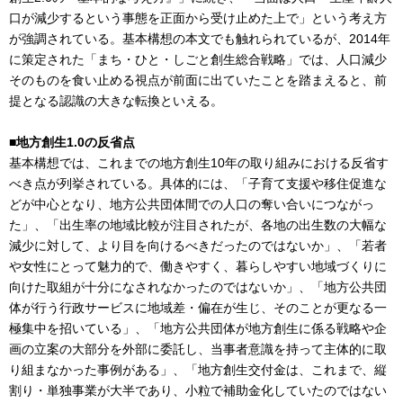
口が減少するという事態を正面から受け止めた上で」という考え方
が強調されている。基本構想の本文でも触れられているが、2014年
に策定された「まち・ひと・しごと創生総合戦略」では、人口減少
そのものを食い止める視点が前面に出ていたことを踏まえると、前
提となる認識の大きな転換といえる。
■地方創生1.0の反省点
基本構想では、これまでの地方創生10年の取り組みにおける反省す
べき点が列挙されている。具体的には、「子育て支援や移住促進な
どが中心となり、地方公共団体間での人口の奪い合いにつながっ
た」、「出生率の地域比較が注目されたが、各地の出生数の大幅な
減少に対して、より目を向けるべきだったのではないか」、「若者
や女性にとって魅力的で、働きやすく、暮らしやすい地域づくりに
向けた取組が十分になされなかったのではないか」、「地方公共団
体が行う行政サービスに地域差・偏在が生じ、そのことが更なる一
極集中を招いている」、「地方公共団体が地方創生に係る戦略や企
画の立案の大部分を外部に委託し、当事者意識を持って主体的に取
り組まなかった事例がある」、「地方創生交付金は、これまで、縦
割り・単独事業が大半であり、小粒で補助金化していたのではない