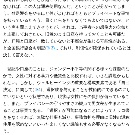
なければ、この人は通称使用なんだ、ということが分かってしま
う。歓送迎会をやるほど仲がよければもともとプライベートな事情
を知っているだろう、目くじらをたてなくてもよいではないか、と
いう声も聞こえてきそうだが、それは、当事者への想像力の欠如だ
と主張しておきたい。旧姓のまま口座を持っておくことも可能だ
が、戸籍と口座が一致していないと不都合が生じる可能性がある、
と全国銀行協会も明記
(※3)
しており、利便性が確保されているとは
決して言えない。
登記や口座のことは、ジェンダー不平等の関する様々な課題のな
かで、女性に対する暴力や低賃金と比較すれば、小さな課題かもし
れない。しかし、ウェルビーイングの重要な構成要素である「自己
決定」に関して
(※4)
、選択肢を与えることが技術的にできるのにし
ていないという状態であり、現状は女性にその負担が偏っているこ
と、また、プライバシーの守りやすさの観点で男女差が生まれてい
ることは事実である。「選択」が可能になることによってカッコ書
きをなくせれば、無駄な仕事も減り、事務負担を理由に旧姓の通称
使用を認めないといった楽しくない議論もする必要がなくなるだろ
う。