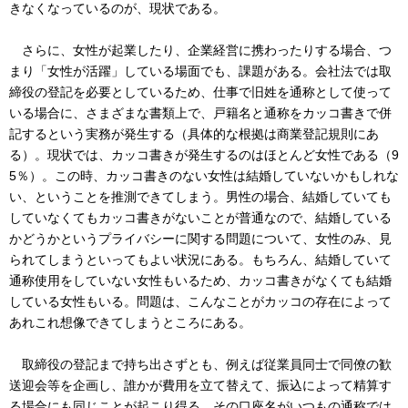
きなくなっているのが、現状である。
さらに、女性が起業したり、企業経営に携わったりする場合、つ
まり「女性が活躍」している場面でも、課題がある。会社法では取
締役の登記を必要としているため、仕事で旧姓を通称として使って
いる場合に、さまざまな書類上で、戸籍名と通称をカッコ書きで併
記するという実務が発生する（具体的な根拠は商業登記規則にあ
る）。現状では、カッコ書きが発生するのはほとんど女性である（9
5％）。この時、カッコ書きのない女性は結婚していないかもしれな
い、ということを推測できてしまう。男性の場合、結婚していても
していなくてもカッコ書きがないことが普通なので、結婚している
かどうかというプライバシーに関する問題について、女性のみ、見
られてしまうといってもよい状況にある。もちろん、結婚していて
通称使用をしていない女性もいるため、カッコ書きがなくても結婚
している女性もいる。問題は、こんなことがカッコの存在によって
あれこれ想像できてしまうところにある。
取締役の登記まで持ち出さずとも、例えば従業員同士で同僚の歓
送迎会等を企画し、誰かが費用を立て替えて、振込によって精算す
る場合にも同じことが起こり得る。その口座名がいつもの通称では