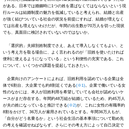
がある。日本では婚姻時に1つの姓を選ばなくてはならないという現
行ルールは結婚制度の魅力を低減していると考えられ、結婚と出産
が強く結びついている社会の状況を前提にすれば、結婚が増えなく
ては出産も増えないわけだが、年間の出生数が70万人を切った現状
でも、真面目に検討されていないのではないか。
「選択的」夫婦別姓制度でさえ、あえて導入しなくてもよい、と
いう考え方を取る場合に、よく言われるのが「旧姓を使いたければ
便利に使えるようになっている」という利便性の充実である。これ
について、いくつかの課題を提起しておきたい。
企業向けのアンケートによれば、旧姓利用を認めている企業は全
体で6割台、大企業でも約8割近くである
(※1)
。企業で働いている女
性のなかには、本人が旧姓利用を希望していても会社が認めないケ
ースがまだ存在する。年間約48万組が結婚しているため、約45万人
が夫の姓になっていると推計できる
(※2)
が、これに女性の有職率約
8割をかけて、36万人が雇用されているとする。年間36万人もが、
「自分がどう名乗るか」という社会生活の基本事項について勤め先
の考えを確認せねばならず、さらにその考え方によって自己決定で