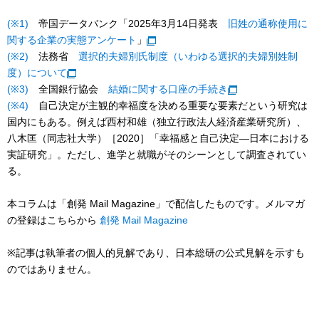
(※1)
帝国データバンク「2025年3月14日発表
旧姓の通称使用に
関する企業の実態アンケート
」
(※2)
法務省
選択的夫婦別氏制度（いわゆる選択的夫婦別姓制
度）について
(※3)
全国銀行協会
結婚に関する口座の手続き
(※4)
自己決定が主観的幸福度を決める重要な要素だという研究は
国内にもある。例えば西村和雄（独立行政法人経済産業研究所）、
八木匡（同志社大学）［2020］「幸福感と自己決定―日本における
実証研究」。ただし、進学と就職がそのシーンとして調査されてい
る。
本コラムは「創発 Mail Magazine」で配信したものです。メルマガ
の登録はこちらから
創発 Mail Magazine
※記事は執筆者の個人的見解であり、日本総研の公式見解を示すも
のではありません。