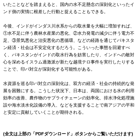
いたことなどを踏まえると、国内の水不足懸念の深刻化といったイ
ンド側の実情に根差した行動と捉えることもできる。
今後、インドがインダス川水系からの取水量を大幅に増加すれば、
①水不足に伴う農林水産業の悪化、②水力発電の減少に伴う電力不
足、③景気悪化と治安悪化の悪循環、などの経路を通じてパキスタ
ン経済・社会は不安定化するだろう。こういった事態を回避すべ
く、パキスタンがインドの取水行為を妨害したり、インドへの敵対
心を深めるイスラム過激派が新たな越境テロ事件を実行したりする
ことで、印パ対立が深刻化する可能性がある。
水資源を巡る印パ対立の深刻化は、双方の経済・社会の持続的な発
展を困難にする。こうした状況下、日本は、両国における水の利用
効率の改善、農作物のサプライチェーンの効率化、排水浄化処理施
設や海水淡水化設備の導入、などを支援することで南アジアの平和
と安定に貢献していくことが期待される。
(全文は上部の「PDFダウンロード」ボタンからご覧いただけます)