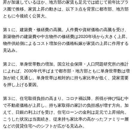
昇が加速しているほか、地方部の家賃も足元では総じて前年比プラ
ス圏で推移。家賃上昇の動きは、以下３点を背景に都市部、地方部
ともに今後続く公算大。
第１に、建築費・修繕費の高騰。人件費や資材価格の高騰を受け、
新築物件の建築費や中古物件の修繕費は2020年頃から大きく上昇。
物件供給側によるコスト増加分の価格転嫁が家賃の上昇に作用する
見込み。
第２に、単身世帯数の増加。国立社会保障・人口問題研究所の推計
によれば、2030年代半ばまで都市部・地方部ともに単身世帯数は増
加が続く見通し。単身世帯は相対的に持ち家比率が低く、貸家需要
を押し上げる要因。
第３に、住宅取得負担の高まり。コロナ禍以降、所得が伸び悩む中
で不動産価格が上昇し、持ち家取得の家計の負担感が増す方向。加
えて、日銀の利上げを受け、住宅ローンの金利は足元で上昇傾向。
こうした状況は当面続き、従来持ち家比率の高かったファミリー層
などの賃貸住宅へのシフトが広がる見込み。