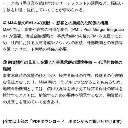
ー）と売り手企業を結び付けるサーチファンドの活用など、幅広い
手段を用意・提供していくことが求められる。
② M&A 後のPMI への貢献 ～ 顧客との持続的な関係の構築
M&A では、事業や経営の円滑な統合（PMI：Post Merger Integratio
n）が重要。地域金融機関は、事業承継M&A 後のPMI を支援するた
め、社内における人材育成やノウハウの蓄積、外部機関との連携等
を通じたサポート態勢の整備が必要。
③ 融資慣行の見直しを通じた事業承継の環境整備 ～ 心理的負担の
軽減
事業承継時の障壁のひとつが、経営者保証の存在。後継者の心理的
な負担となったり、M&A 時のトラブルにつながることもあるため、
地域金融機関としては、信用状況等を踏まえて経営者保証の解除を
検討するとともに、解除するための要件を明示するなど、融資慣行
の見直しを進めていく必要あり。
(全文は上部の「PDFダウンロード」ボタンからご覧いただけます)