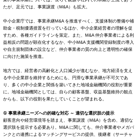
たが、足元では、事業譲渡（M&A）も拡大。
中小企業庁では、事業承継M&A を推進すべく、支援体制の整備や補
助金・税制優遇措置を行っているほか、中小企業経営者の理解を促
すため、各種ガイドラインを策定。また、M&A 仲介事業者による利
益相反の問題が顕在化するなか、中小M&A 支援機関登録制度の導入
や自主規制団体の設立など、仲介事業者の質の向上と透明性の確保
に向けた施策を推進。
地方では、経営者の高齢化と人口減少が進むなか、地方経済を支え
る中小企業群を維持するためにも、円滑な事業承継が不可欠であ
り、多くの中小企業と関係を築いてきた地域金融機関の役割が重要
に。地域金融機関としては、自らの顧客基盤、収益基盤維持の観点
からも、以下の役割を果たしていくことが望まれる。
① 事業承継ニーズへの的確な対応 ～ 適切な選択肢の提示
顧客意向や経営環境等を踏まえ、事業譲渡（M&A）を含め、適切な
選択肢を提示する必要あり。M&A に関しても、仲介事業者やメガバ
ンクとの連携によるマッチングサービスの提供、後継者（サーチャ