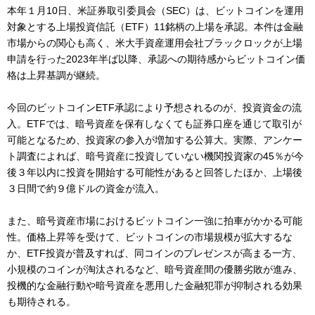
本年１月10日、米証券取引委員会（SEC）は、ビットコインを運用
対象とする上場投資信託（ETF）11銘柄の上場を承認。本件は金融
市場からの関心も高く、米大手資産運用会社ブラックロックが上場
申請を行った2023年半ば以降、承認への期待感からビットコイン価
格は上昇基調が継続。
今回のビットコインETF承認により予想されるのが、投資資金の流
入。ETFでは、暗号資産を保有しなくても証券口座を通じて取引が
可能となるため、投資家の参入が増加する公算大。実際、アンケー
ト調査によれば、暗号資産に投資していない機関投資家の45％が今
後３年以内に投資を開始する可能性があると回答したほか、上場後
３日間で約９億ドルの資金が流入。
また、暗号資産市場におけるビットコイン一強に拍車がかかる可能
性。価格上昇等を受けて、ビットコインの市場規模が拡大するな
か、ETF投資が普及すれば、同コインのプレゼンスが高まる一方、
小規模のコインが淘汰されるなど、暗号資産間の優勝劣敗が進み、
投機的な金融行動や暗号資産を悪用した金融犯罪が抑制される効果
も期待される。