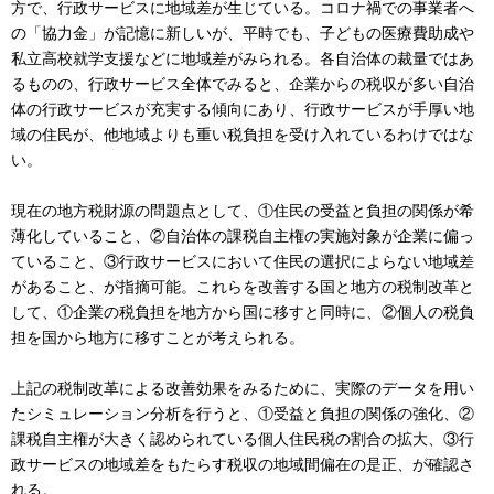
方で、行政サービスに地域差が生じている。コロナ禍での事業者へ
の「協力金」が記憶に新しいが、平時でも、子どもの医療費助成や
私立高校就学支援などに地域差がみられる。各自治体の裁量ではあ
るものの、行政サービス全体でみると、企業からの税収が多い自治
体の行政サービスが充実する傾向にあり、行政サービスが手厚い地
域の住民が、他地域よりも重い税負担を受け入れているわけではな
い。
現在の地方税財源の問題点として、①住民の受益と負担の関係が希
薄化していること、②自治体の課税自主権の実施対象が企業に偏っ
ていること、③行政サービスにおいて住民の選択によらない地域差
があること、が指摘可能。これらを改善する国と地方の税制改革と
して、①企業の税負担を地方から国に移すと同時に、②個人の税負
担を国から地方に移すことが考えられる。
上記の税制改革による改善効果をみるために、実際のデータを用い
たシミュレーション分析を行うと、①受益と負担の関係の強化、②
課税自主権が大きく認められている個人住民税の割合の拡大、③行
政サービスの地域差をもたらす税収の地域間偏在の是正、が確認さ
れる。