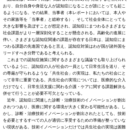
おり、自分自身や身近な人が認知症になることが誰にとっても起こ
るようになる。その結果、当事者（本レポートにおいては、本人や
その家族等を「当事者」と総称する）、そして社会全体にとっても
大きな影響を及ぼすことが想定され、認知症にまつわるさまざまな
社会課題がより一層深刻化することが懸念される。高齢化の進展に
伴い、さまざまな認知症関連の課題が存在する日本は、認知症にま
つわる課題の先進国であると言え、認知症対策はわが国が諸外国を
リードすべき分野であると考えられる。
これまでの認知症施策に関するさまざまな議論でも取り上げられ
ているように、認知症の人が社会の一員として日常生活を送り、そ
の尊厳が守られるような「共生社会」の実現は、私たちの社会にと
って非常に重要である。共生社会の実現については、医療的な介入
だけでなく、日常生活支援に関わる介護・ケアに関する課題解決も
併せて行うことが必要不可欠となっている。
近年、認知症に関連した診断・治療技術のイノベーションが創出
されつつあり、医療に関する環境が大きく変わる可能性がある。し
かし、診断・治療技術イノベーションが創出されたとしても、技術
を必要とするすべての人が適切に享受するための準備が整っていな
い現状がある。技術イノベーションだけでは共生社会の実現は困難