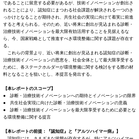
であることに留意する必要があるが、技術イノベーションが創出さ
れることにより、認知症にまつわる社会課題が解決される一つのき
っかけとなることが期待され、共生社会の実現に向けて着実に前進
すると考えられる。そのため、近い将来に創出が見込まれる診断・
治療技術イノベーションを最大限有効活用することを見据えるな
ら、今、国家戦略として推進すべき環境整備に関する課題が存在す
る。
これらの背景より、近い将来に創出が見込まれる認知症の診断・
治療技術イノベーションの恩恵を、社会全体として最大限享受する
ために、各ステークホルダーが環境整備に関する検討をする際の材
料となることを狙いとし、本提言を発出する。
【本レポートのスコープ】
● 診断・治療技術イノベーションへの期待とイノベーションの限界
● 共生社会実現に向けた診断・治療技術イノベーションの意義
● 診断・治療技術イノベーションを最大限享受するために必要とな
る環境整備に関する提言
【本レポートの前提：『認知症』と『アルツハイマー病』】
認知症には、さまざまな状態が存在するが、特にアルツハイマー