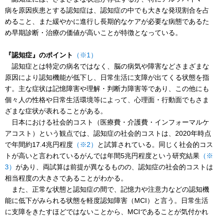
病を原因疾患とする認知症は、認知症の中でも大きな発現割合を占
めること、また緩やかに進行し長期的なケアが必要な病態であるた
め早期診断・治療の価値が高いことが特徴となっている。
『認知症』のポイント
（※1）
認知症とは特定の病名ではなく、脳の病気や障害などさまざまな
原因により認知機能が低下し、日常生活に支障が出てくる状態を指
す。主な症状は記憶障害や理解・判断力障害等であり、この他にも
個々人の性格や日常生活環境等によって、心理面・行動面でもさま
ざまな症状が表れることがある。
日本における社会的コスト（医療費・介護費・インフォーマルケ
アコスト）という観点では、認知症の社会的コストは、2020年時点
で年間約17.4兆円程度
（※2）
と試算されている。同じく社会的コス
トが高いと言われているがんでは年間5兆円程度という研究結果
（※
3）
があり、両試算は前提が異なるものの、認知症の社会的コストは
相当程度の大きさであることがわかる。
また、正常な状態と認知症の間で、記憶力や注意力などの認知機
能に低下がみられる状態を軽度認知障害（MCI）と言う。日常生活
に支障をきたすほどではないことから、MCIであることが気付かれ