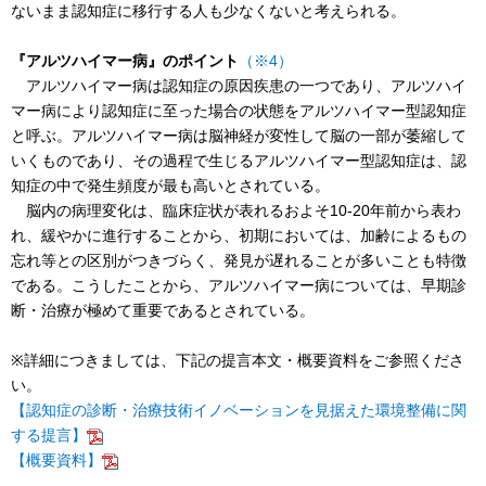
ないまま認知症に移行する人も少なくないと考えられる。
『アルツハイマー病』のポイント
（※4）
アルツハイマー病は認知症の原因疾患の一つであり、アルツハイ
マー病により認知症に至った場合の状態をアルツハイマー型認知症
と呼ぶ。アルツハイマー病は脳神経が変性して脳の一部が萎縮して
いくものであり、その過程で生じるアルツハイマー型認知症は、認
知症の中で発生頻度が最も高いとされている。
脳内の病理変化は、臨床症状が表れるおよそ10-20年前から表わ
れ、緩やかに進行することから、初期においては、加齢によるもの
忘れ等との区別がつきづらく、発見が遅れることが多いことも特徴
である。こうしたことから、アルツハイマー病については、早期診
断・治療が極めて重要であるとされている。
※詳細につきましては、下記の提言本文・概要資料をご参照くださ
い。
【認知症の診断・治療技術イノベーションを見据えた環境整備に関
する提言】
【概要資料】