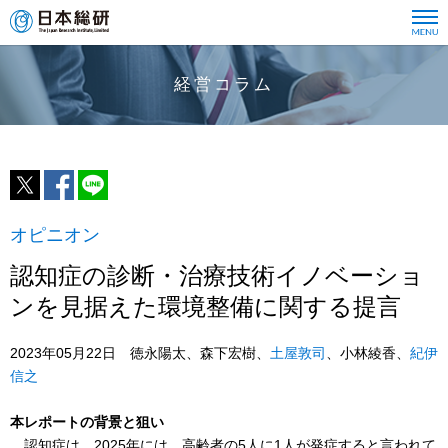
経営コラム
オピニオン
認知症の診断・治療技術イノベーショ
ンを見据えた環境整備に関する提言
2023年05月22日 徳永陽太、森下宏樹、
土屋敦司
、小林綾香、
紀伊
信之
本レポートの背景と狙い
認知症は、2025年には、高齢者の5人に1人が発症すると言われて