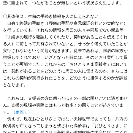
壁に阻まれて、つながることが難しいという状況さえ生じます。
〇具体例２：生前の手続き情報を人に伝えられない
自身で終活の手続き（葬儀の手配や身元保証会社との契約など）
を行っていても、それらの情報を周囲の人々や同居でない親族等
（手続きの履行を確認してくれたり、契約があることを伝えてくれ
る人）に前もって共有されていないと、せっかく備えていたことが
実行されないという問題が起きます。従来であれば、同居の家族が
把握してくれており、いざとなった時には、そのとおり実行して貰
うことが可能でした。これからの「おひとりさま高齢者」において
は、契約があることをどのように周囲の人に伝えるのか、さらには
これらの契約が実行されたことを、どのように担保するのかが課題
となります。
これらは、支援者の方に伺ったほんの一部の困りごとに過ぎませ
ん。支援の現場や実際にはもっと数多くの困りごとが起きていま
す。
（参照１）
例えば、現在おひとりさまではない夫婦世帯であっても、片方の
配偶者が亡くなってしまうと残された高齢者は「おひとりさま」に
なってしまいます。残された高齢者が認知症等の場合には、亡くな