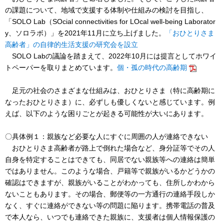
の課題について、地域で支援する体制や仕組みの検討を目指し、
「SOLO Lab（SOcial connectivities for LOcal well-being Laborator
y、ソロラボ）」を2021年11月に立ち上げました。
「おひとりさま
高齢者」の自律的生活支援の研究会を設立
SOLO Labの議論を踏まえて、2022年10月には提言としてホワイ
トペーパーを取りまとめています。
個・孤の時代の高齢期
足元の社会のさまざまな仕組みは、おひとりさま（特に高齢期に
なったおひとりさま）に、必ずしも優しくないと感じています。例
えば、以下のような困りごとが起きる可能性が大いにあります。
〇具体例１：親族など必要な人にすぐに周囲の人が連絡できない
おひとりさま高齢者が路上で倒れた場合など、身分証等でその人
自身を特定することはできても、同居でない親族等への連絡は簡単
ではありません。このような場合、戸籍等で親族がいるかどうかの
確認はできますが、親族がいることがわかっても、住所しかわから
ないこともあります。その場合、郵便等の一方通行の連絡手段しか
なく、すぐに連絡ができない等の問題に陥ります。携帯電話の普及
で本人なら、いつでも連絡できた親族に、支援者は個人情報保護の