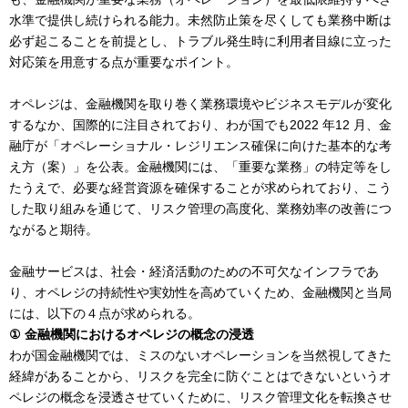
水準で提供し続けられる能力。未然防止策を尽くしても業務中断は
必ず起こることを前提とし、トラブル発生時に利用者目線に立った
対応策を用意する点が重要なポイント。
オペレジは、金融機関を取り巻く業務環境やビジネスモデルが変化
するなか、国際的に注目されており、わが国でも2022 年12 月、金
融庁が「オペレーショナル・レジリエンス確保に向けた基本的な考
え方（案）」を公表。金融機関には、「重要な業務」の特定等をし
たうえで、必要な経営資源を確保することが求められており、こう
した取り組みを通じて、リスク管理の高度化、業務効率の改善につ
ながると期待。
金融サービスは、社会・経済活動のための不可欠なインフラであ
り、オペレジの持続性や実効性を高めていくため、金融機関と当局
には、以下の４点が求められる。
① 金融機関におけるオペレジの概念の浸透
わが国金融機関では、ミスのないオペレーションを当然視してきた
経緯があることから、リスクを完全に防ぐことはできないというオ
ペレジの概念を浸透させていくために、リスク管理文化を転換させ