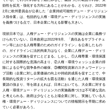
効性を拡充・強化する方向にあることがわかる。とりわけ、2022年
2月に欧州委員会が公表した「企業持続可能性デュー・ディリジェン
ス指令案」は、包括的な人権・環境デュー・ディリジェンスの実施
を義務づける点で、日本企業に与える影響も大きい。
現状日本では、人権デュー・ディリジェンスの実施は企業に義務づ
けられていない。日本政府は2022年9月、「責任あるサプライチェ
ーン等における人権尊重のためのガイドライン」を公表したもの
の、ガイドラインに法的拘束力はなく、企業に人権デュー・ディリ
ジェンスの実施を促すにとどまる。しかし、①人権尊重・環境保護
に対する国際的な意識の高まり、②人権・環境ウォッシュ企業の排
除による公平な競争条件の確保、③機関投資家のスチュワードシッ
プ活動（企業に対し企業価値の向上や持続的成長を促すことで、中
長期的な投資リターンの拡大を図る活動）を通じた人権・環境保護
要請の強まり、等を踏まえれば、日本においても、大企業に対する
人権・環境デュー・ディリジェンスの実施義務づけは不可避な流れ
と考えられる。政府は少なくとも上場企業に対し、実施している人
権・環境デュー・ディリジェンスについての情報開示を早期に求め
ていく必要があろう。