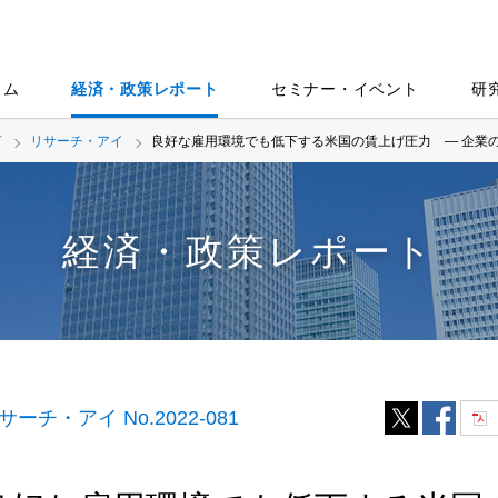
ラム
経済・政策レポート
セミナー・イベント
研
言
リサーチ・アイ
良好な雇用環境でも低下する米国の賃上げ圧力 ― 企業
経済・政策レポート
サーチ・アイ No.2022-081