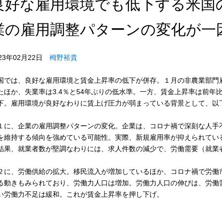
良好な雇用環境でも低下する米国
業の雇用調整パターンの変化が一因
023年02月22日
栂野裕貴
国では、良好な雇用環境と賃金上昇率の低下が併存。１月の非農業部門雇
たほか、失業率は3.4％と54年ぶりの低水準。一方、賃金上昇率は前年
下。雇用環境が良好なわりに賃上げ圧力が弱まっている背景として、以
１に、企業の雇用調整パターンの変化。企業は、コロナ禍で深刻な人手
を維持する傾向を強めている可能性。実際、新規雇用率が抑えられてい
結果、就業者数が堅調なわりには、求人件数の減少で、労働需要（就業
２に、労働供給の拡大。移民流入が増加しているほか、コロナ禍で労働
る動きもみられており、労働力人口は増加。労働力人口の伸びは、労働
い労働力不足は緩和。これが賃金上昇率を押し下げ。