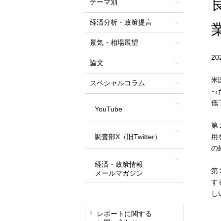
テーマ別
経済分析・政策提言
景気・相場展望
2
論文
米
スペシャルコラム
っ
低
YouTube
第
調査部X（旧Twitter）
用
の
経済・政策情報
第
メールマガジン
す
し
レポートに関する