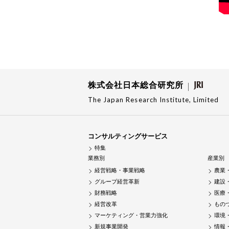
株式会社日本総合研究所
The Japan Research Institute, Limited
コンサルティングサービス
特集
業務別
産業別
経営戦略・事業戦略
農業
グループ経営革新
建設
財務戦略
医療
経営改革
もの
マーケティング・営業力強化
環境
新規事業開発
情報