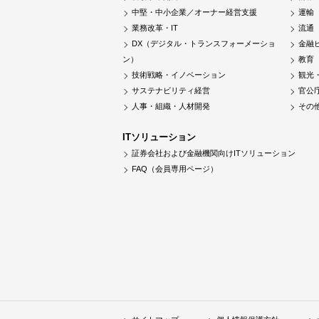
中堅・中小企業／オーナー経営支援
運輸
業務改革・IT
流通
DX（デジタル・トランスフォーメーショ
金融
ン）
教育
技術戦略・イノベーション
観光
サステナビリティ経営
官公
人事・組織・人材開発
その
ITソリューション
証券会社および金融機関向けITソリューション
FAQ（会員専用ページ）