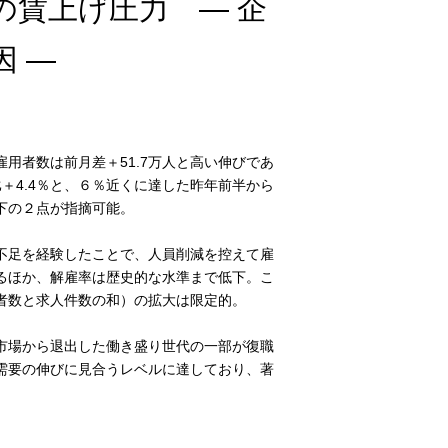
の賃上げ圧力 ― 企
 ―
用者数は前月差＋51.7万人と高い伸びであ
比＋4.4％と、６％近くに達した昨年前半から
下の２点が指摘可能。
不足を経験したことで、人員削減を控えて雇
るほか、解雇率は歴史的な水準まで低下。こ
者数と求人件数の和）の拡大は限定的。
市場から退出した働き盛り世代の一部が復職
需要の伸びに見合うレベルに達しており、著