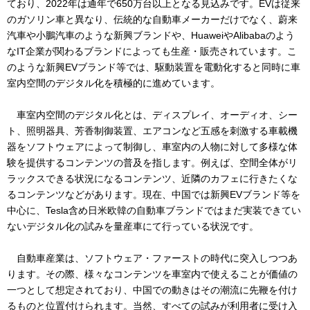
ており、2022年は通年で650万台以上となる見込みです。EVは従来
のガソリン車と異なり、伝統的な自動車メーカーだけでなく、蔚来
汽車や小鵬汽車のような新興ブランドや、HuaweiやAlibabaのよう
なIT企業が関わるブランドによっても生産・販売されています。こ
のような新興EVブランド等では、駆動装置を電動化すると同時に車
室内空間のデジタル化を積極的に進めています。
車室内空間のデジタル化とは、ディスプレイ、オーディオ、シー
ト、照明器具、芳香制御装置、エアコンなど五感を刺激する車載機
器をソフトウェアによって制御し、車室内の人物に対して多様な体
験を提供するコンテンツの普及を指します。例えば、空間全体がリ
ラックスできる状況になるコンテンツ、近隣のカフェに行きたくな
るコンテンツなどがあります。現在、中国では新興EVブランド等を
中心に、Tesla含め日米欧韓の自動車ブランドではまだ実装できてい
ないデジタル化の試みを量産車にて行っている状況です。
自動車産業は、ソフトウェア・ファーストの時代に突入しつつあ
ります。その際、様々なコンテンツを車室内で使えることが価値の
一つとして想定されており、中国での動きはその潮流に先鞭を付け
るものと位置付けられます。当然、すべての試みが利用者に受け入