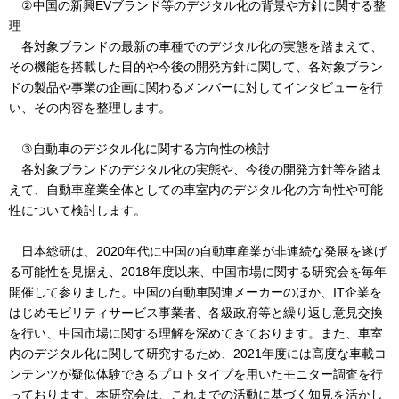
②中国の新興EVブランド等のデジタル化の背景や方針に関する整
理
各対象ブランドの最新の車種でのデジタル化の実態を踏まえて、
その機能を搭載した目的や今後の開発方針に関して、各対象ブラン
ドの製品や事業の企画に関わるメンバーに対してインタビューを行
い、その内容を整理します。
③自動車のデジタル化に関する方向性の検討
各対象ブランドのデジタル化の実態や、今後の開発方針等を踏ま
えて、自動車産業全体としての車室内のデジタル化の方向性や可能
性について検討します。
日本総研は、2020年代に中国の自動車産業が非連続な発展を遂げ
る可能性を見据え、2018年度以来、中国市場に関する研究会を毎年
開催して参りました。中国の自動車関連メーカーのほか、IT企業を
はじめモビリティサービス事業者、各級政府等と繰り返し意見交換
を行い、中国市場に関する理解を深めてきております。また、車室
内のデジタル化に関して研究するため、2021年度には高度な車載コ
ンテンツが疑似体験できるプロトタイプを用いたモニター調査を行
っております。本研究会は、これまでの活動に基づく知見を活かし