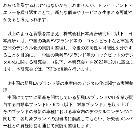
れられ普及するわけではないかもしれませんが、トライ・アンド・
エラーを繰り返すことで、新たな価値やサービスが生まれる可能性
があると考えられます。
以上のような背景を踏まえ、株式会社日本総合研究所（以下、日
本総研）は、中国の新興EVブランド等の、コックピットなど車室内
空間のデジタル化の実態を整理し、今後の方向性や可能性を分析す
ることを目的に、「中国の新興EVブランド等のコックピットのデジ
タル化に関する研究会」（以下、本研究会）を2022年12月に設立し
ます。本研究会では、下記の活動を行います。
①中国の新興EVブランド等の車室内のデジタル化に関する実態整
理
中国にてすでに量産を開始している新興EVブランドやIT企業が関
与する自動車ブランド5～6つ（以下、対象ブランド）を取り上げ、
そのブランドの最新の車種における車室内のデジタルコンテンツに
関して、各対象ブランドの担当者に解説してもらい、研究会メンバ
ー社との質疑応答を通じて実態を整理します。