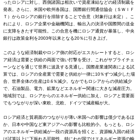
ったロシアに対し、西側諸国は相次いで資産凍結などの経済制裁を
発表。さらに、米国や欧州各国は、国際銀行間通信協会（ＳＷＩＦ
Ｔ）からロシアの銀行を排除することで合意（対象行は未定）。こ
れにより、ロシア企業や金融機関は、輸出入の決済や国際間の送金
に支障をきたす可能性。この合意を機にロシア通貨が暴落し、中央
銀行は政策金利を2003年以来となる20％に引き上げ。
このような経済制裁やロシア側の対応がエスカレートすると、ロシ
ア経済は需要と供給の両面で強い打撃を受け、これがサプライチェ
ーンなどを通じて世界に波及する見通し。国際産業連関表による試
算では、ロシアの全産業で需要と供給が一律に10％ずつ減少した場
合、世界全体の生産は0.6％減少。なかでもロシアからの供給減少
で、石油製品、電力、鉱業などエネルギー関連に大きな減産圧力。
地域別では、ロシアからのエネルギー供給に加え、ロシアと需要面
でもつながりが深い東欧、北欧、ドイツで減産幅が大。
ロシア経済と貿易面のつながりが薄い米国への影響は僅少であるほ
か、日本や中国など東アジアへの影響も比較的小。もっとも、ロシ
アのエネルギー供給減が一段の資源高を招くと、資源輸入国の経済
は試算以上に下振れる可能性。特にわが国ではエネルギー資源の輸