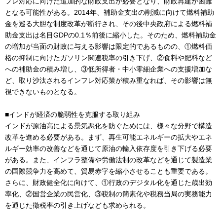
フレ対応に向けた追加的な財政支出が必要となり、財政再建が困難
となる可能性がある。2014年、補助金支出の削減に向けて燃料補助
金を巡る大胆な制度改革が断行され、その後中央政府による燃料補
助金支出は名目GDPの0.1％前後に縮小した。そのため、燃料補助金
の増加が当面の財政に与える影響は限定的であるものの、①燃料価
格の抑制に向けたガソリン関連税率の引き下げ、②食料や肥料など
への補助金の積み増し、③低所得者・中小零細企業への支援増加な
ど、取り沙汰されるインフレ対応策が積み重なれば、その影響は無
視できないものとなる。
■インドが経済の脆弱性を克服する取り組み
インドが原油高による景気悪化を防ぐためには、様々な分野で構造
改革を進める必要がある。まず、再生可能エネルギーの拡大やエネ
ルギー効率の改善などを通じて原油の輸入依存度を引き下げる必要
がある。また、インフラ整備や労働法制の改革などを通じて製造業
の国際競争力を高めて、貿易赤字を縮小させることも重要である。
さらに、財政健全化に向けて、①行政のデジタル化を通じた歳出効
率化、②国営企業の民営化、③税制の簡素化や税務当局の実務能力
を通じた徴税率の引き上げなども求められる。