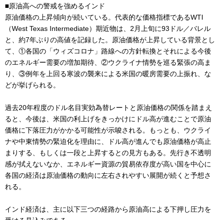
■原油高への警戒を強めるインド
原油価格の上昇傾向が続いている。代表的な価格指標であるWTI
（West Texas Intermediate）期近物は、2月上旬に93ドル／バレル
と、約7年ぶりの高値を記録した。原油価格が上昇している背景とし
て、①各国の「ウィズコロナ」路線への方針転換とそれによる今後
のエネルギー需要の増加期待、②ウクライナ情勢を巡る緊張の高ま
り、③例年を上回る寒波の襲来による米国の暖房需要の上振れ、な
どが挙げられる。
過去20年程度のドル名目実効為替レートと原油価格の関係を踏まえ
ると、今後は、米国の利上げをきっかけにドル高が進むことで原油
価格に下落圧力がかかる可能性が示唆される。もっとも、ウクライ
ナや中東情勢の緊迫化を理由に、ドル高が進んでも原油価格が高止
まりする、もしくは一段と上昇するとの見方もある。先行き不透明
感が拭えないなか、エネルギー資源の貿易依存度が高い国を中心に
各国の経済は原油価格の動向に左右されやすい展開が続くと予想さ
れる。
インド経済は、主に以下三つの経路から原油高による下押し圧力を