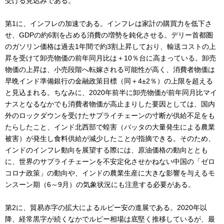
受ける見込みである。
第1に、インフレの加速である。インフレは家計の購買力を低下さ
せ、GDPの約6割を占める消費の増勢を鈍化させる。デリー首都圏
のガソリン価格は過去1年間で約3割上昇しており、輸送コストの上
昇を受けて卸売物価の前年同月比は＋10％台に高まっている。卸売
物価の上昇は、小売段階へ転嫁される可能性が高く、消費者物価は
早晩インド準備銀行の金融政策目標（同＋4±2％）の上限を超える
と見込まれる。ちなみに、2020年前半に卸売物価が前年同月比マイ
ナスとなるなかでも消費者物価が高止まりした要因としては、国内
外のロックダウンを受けたサプライチェーンの寸断が供給不足をも
たらしたこと、インド北西部で蝗害（バッタの大量発生による農業
被害）が発生し食料供給が減少したことが指摘できる。そのため、
インドのインフレ動向を展望する際には、原油価格の動向ととも
に、世界のサプライチェーンを不安定化させかねない中国の「ゼロ
コロナ政策」の動向や、インドの農業生産に大きな影響を与えるモ
ンスーン期（6～9月）の気象状況にも注意する必要がある。
第2に、貿易赤字の拡大によるルピー安の進展である。2020年以
降、経常黒字が続くなかでルピー相場は底堅く推移しているが、最