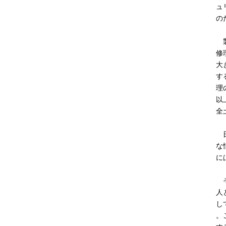
ュ
の
製
修
大
す
理
以
全
日
な
に
そ
人
し
。