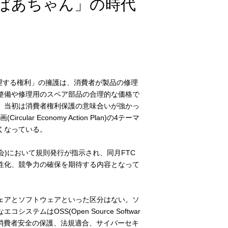
ばあちゃん」の時代
。「修理する権利」の擁護は、消費者が製品の修理
整備や修理用のスペア部品の合理的な価格で
。当初は消費者権利保護の意味合いが強かっ
r Economy Action Plan)の4テーマ
くなっている。
員会)において規則発行が指示され、同月FTC
性化、競争力の確保を期待する内容となって
ェアとソフトウェアといった区分はない。ソ
はOSS(Open Source Softwar
消費者安全の保護、法規適合、サイバーセキ