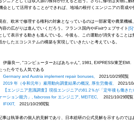
るシニアとしては収入源の獲得が行えると思う。さらに修理は実物に触
T機会として活用することができれば、地域の根付くエンジニアの育成や
在、欧米で修理する権利の対象となっているのは一部家電や農業機械
内容の広がりは進んでいくだろう。フランス国内やiFixitウェブサイト
[5]
として表示する動きも進んでいる。今後も、この運動が消失することは
活かしたエコシステムの構築を実現していきたいと考えている。
伊藤良一, "コンピューターおばあちゃん", 1981, EXPRESS/東芝EM
たった今でも人気である
Germany and Austria implement repair bonuses,
2021/10/29閲覧
2019 年（令和元年）雇用動向調査結果の概況, 厚生労働省,
2021/10
【エンジニア意識調査】現役エンジニアの81.2％が「定年後も働き
ーション能力」, fabcross for エンジニア, MEITEC,
2021/10/29閲覧
IFIXIT,
2021/10/29閲覧
記事は執筆者の個人的見解であり、日本総研の公式見解を示すものでは