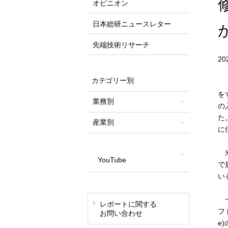
オピニオン
日本総研ニュースレター
先端技術リサーチ
2
カテゴリー別
「
を
業務別
の
た
産業別
に
米
YouTube
で
い
一
レポートに関する
フ
お問い合わせ
e