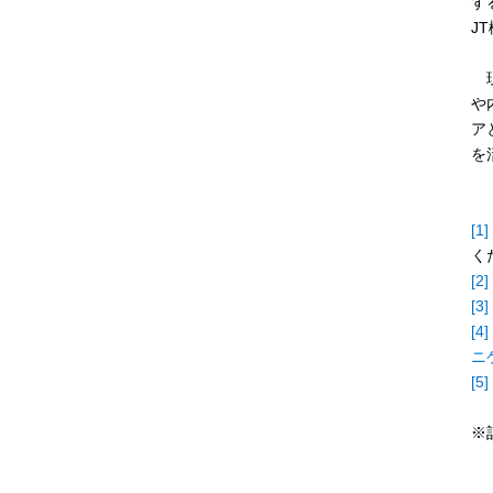
す
J
現
や
ア
を
[1]
く
[2]
[3]
[4]
ニケ
[5]
※