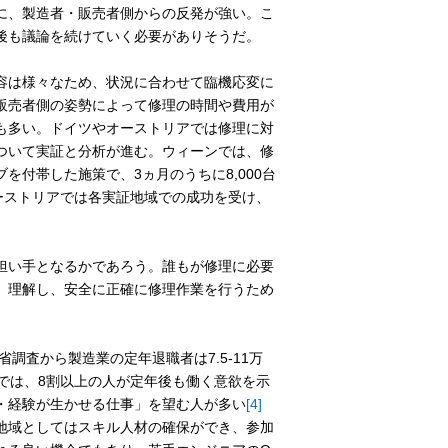
に、製造者・販売者側からの反発が強い。こ
後も議論を続けていく必要がありそうだ。
容は様々なため、状況に合わせて臨機応変に
販売者側の姿勢によって修理の時間や費用が
も多い。ドイツやオーストリアでは修理に対
ついて実証と分析が進む。ウィーンでは、修
付帯した施策で、3ヵ月のうちに8,000台
ーストリアでは各実証地域での成功を受け、
担い手となるかであろう。誰もが修理に必要
、理解し、安全に正確に修理作業を行うため
調査から製造業の定年退職者は7.5-11万
では、8割以上の人が定年後も働く意欲を示
・経験が生かせる仕事」を望む人が多い
[4]
地域としてはスキル人材の確保ができ、参加