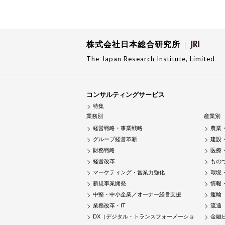
株式会社日本総合研究所
The Japan Research Institute, Limited
コンサルティングサービス
特集
業務別
産業別
経営戦略・事業戦略
農業
グループ経営革新
建設
財務戦略
医療
経営改革
もの
マーケティング・営業力強化
環境
新規事業開発
情報
中堅・中小企業／オーナー経営支援
運輸
業務改革・IT
流通
DX（デジタル・トランスフォーメーショ
金融