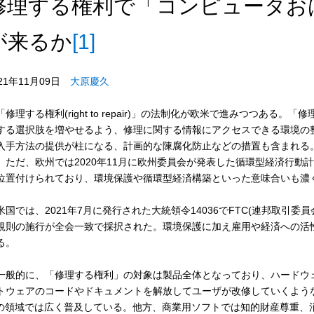
修理する権利で「コンピュータお
が来るか
[1]
021年11月09日
大原慶久
修理する権利(right to repair)」の法制化が欧米で進みつつある
する選択肢を増やせるよう、修理に関する情報にアクセスできる環境の
入手方法の提供が柱になる、計画的な陳腐化防止などの措置も含まれる
。ただ、欧州では2020年11月に欧州委員会が発表した循環型経済行動計画(Circula
位置付けられており、環境保護や循環型経済構築といった意味合いも濃
国では、2021年7月に発行された大統領令14036でFTC(連邦取引委
規則の施行が全会一致で採択された。環境保護に加え雇用や経済への活
る。
般的に、「修理する権利」の対象は製品全体となっており、ハードウ
トウェアのコードやドキュメントを解放してユーザが改修していくようなエコシステム
)の領域では広く普及している。他方、商業用ソフトでは知的財産尊重、