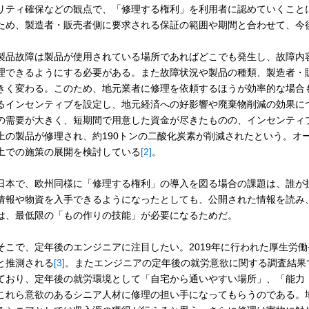
リティ確保などの観点で、「修理する権利」を利用者に認めていくこと
ため、製造者・販売者側に要求される保証の範囲や期間と合わせて、今
品故障は製品が使用されている場所であればどこでも発生し、故障内
理できるようにする必要がある。また故障状況や製品の種類、製造者・
きく変わる。このため、地元業者に修理を依頼するほうが効率的な場合
るインセンティブを設定し、地元経済への好影響や廃棄物削減の効果に
の需要が大きく、短期間で用意した資金が尽きたものの、インセンティブを
上の製品が修理され、約190トンの二酸化炭素が削減されたという。オ
土での施策の展開を検討している
[2]
。
本で、欧州同様に「修理する権利」の導入を図る場合の課題は、誰が
情報や物資を入手できるようになったとしても、公開された情報を読み
は、最低限の「もの作りの技能」が必要になるためだ。
こで、定年後のエンジニアに注目したい。2019年に行われた厚生労働省
と推測される
[3]
。またエンジニアの定年後の就労意欲に関する調査結果
ており、定年後の就労環境として「自宅から通いやすい場所」、「能力
これら意欲のあるシニア人材に修理の担い手になってもらうのである。