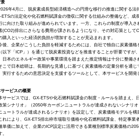
背景
026年4月に、脱炭素成長型経済構造への円滑な移行の推進に関する法律
X-ETSの法定化や化石燃料賦課金の徴収に関する仕組みの整備など、
行に向けた取り組みが進められています。一方、これらの制度が導入さ
素(CO2)排出にさらなる費用が課されるようになり、その対応策として
の購入といった経済的負担が増加することが見込まれます。
後、企業がこうした負担を軽減するためには、自社で独自に炭素価格
（以下「ICP」）を通じて脱炭素投資などを推進することが肝要ですが
、日本のエネルギー政策や事業環境を踏まえた推定情報は十分に整備さ
こで日本総研は、長期的な見通しに基づく炭素価格の定量分析を通じ
、実行するための意思決定を支援するツールとして、本サービスを開発
本サービスの概要
サービスでは、GX-ETSや化石燃料賦課金の制度・ルールを踏まえ、
政策シナリオ」（2050年カーボンニュートラルが達成されないシナリオ
ニュートラルが達成されるシナリオ）を設定して、炭素価格モデルを構
れにより、GX-ETS排出枠市場取引価格や化石燃料賦課金、特定事業
種単価に加えて、企業のICP設定に活用できる業種別標準炭素価格の20
す。