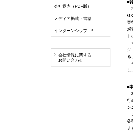
■
会社案内（PDF版）
2
G
メディア掲載・書籍
実
炭
インターンシップ
ト
今
グ
会社情報に関する
る
お問い合わせ
そ
し
■
本
行
ン
こ
各
ま