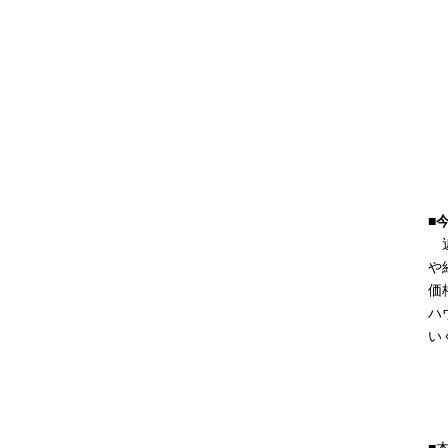
■
近
や
価
ハ
い
■