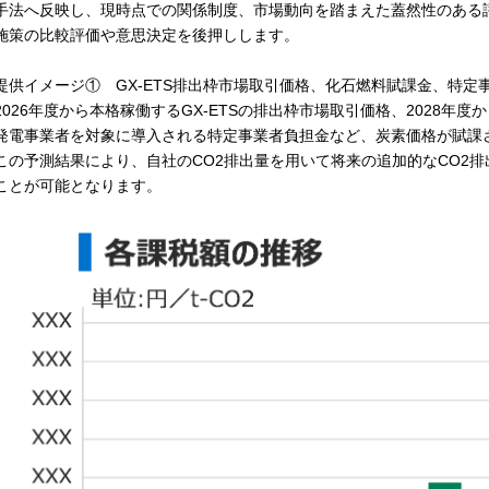
手法へ反映し、現時点での関係制度、市場動向を踏まえた蓋然性のある
施策の比較評価や意思決定を後押しします。
提供イメージ① GX-ETS排出枠市場取引価格、化石燃料賦課金、特定
026年度から本格稼働するGX-ETSの排出枠市場取引価格、2028年度
発電事業者を対象に導入される特定事業者負担金など、炭素価格が賦課
の予測結果により、自社のCO2排出量を用いて将来の追加的なCO2
ことが可能となります。