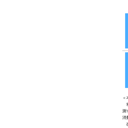
＜
将
測
消
改