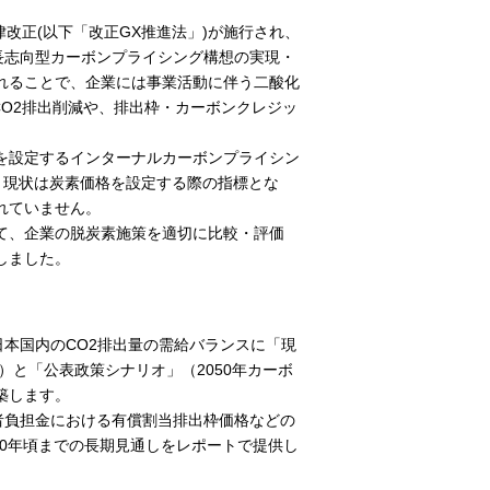
改正(以下「改正GX推進法」)が施行され、
成長志向型カーボンプライシング構想の実現・
れることで、企業には事業活動に伴う二酸化
CO2排出削減や、排出枠・カーボンクレジッ
を設定するインターナルカーボンプライシン
、現状は炭素価格を設定する際の指標とな
れていません。
て、企業の脱炭素施策を適切に比較・評価
しました。
日本国内のCO2排出量の需給バランスに「現
）と「公表政策シナリオ」（2050年カーボ
築します。
者負担金における有償割当排出枠価格などの
50年頃までの長期見通しをレポートで提供し