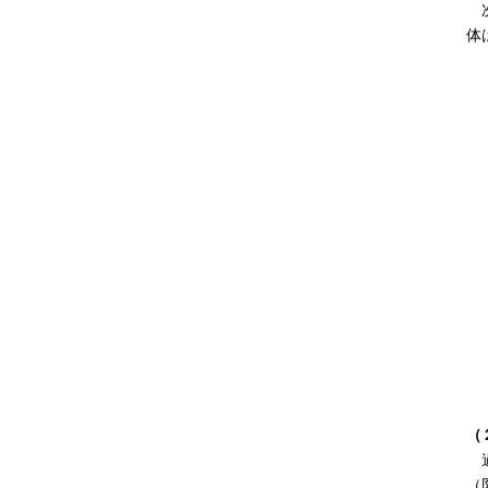
次
体
（
過
（