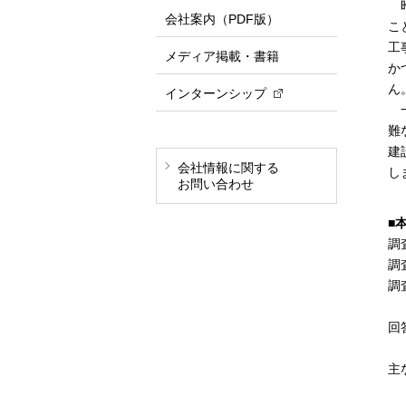
昨
会社案内（PDF版）
こ
工
メディア掲載・書籍
か
ん
インターンシップ
一
難
建
会社情報に関する
し
お問い合わせ
■
調
調
調
（
回
（
主