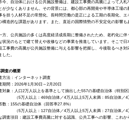
今、自治体における公共施設整備は、建設工事費の高騰によって入札
とが少なくありません。その背景には、都心部の再開発や半導体工場の
事を担う人材不足の常態化、長時間労働の是正による工期の長期化、エ
つ構造的な課題があります。また、直近の国際情勢の不安定化の影響も
。
方、公共施設の多くは高度経済成長期に整備されたため、老朽化に伴
な状況のもとで建て替えや改修などの事業を推進しています。そこで日
設工事費の高騰が公共施設整備に与える影響を把握し、今後取るべき対
ました。
本調査の概要
査方法：インターネット調査
査期間：2026年1月30日～2月20日
査対象：人口2万人以上を基準として抽出した557の基礎自治体（特別区
5万人以上：469自治体／4万人以上5万人未満：85自治体／4
答数：155の基礎自治体（回答率27.8%）
5万人以上：127自治体／4万人以上5万人未満：27自治体／4
な調査項目：建設工事費高騰に対する認識、公共工事への影響、これか