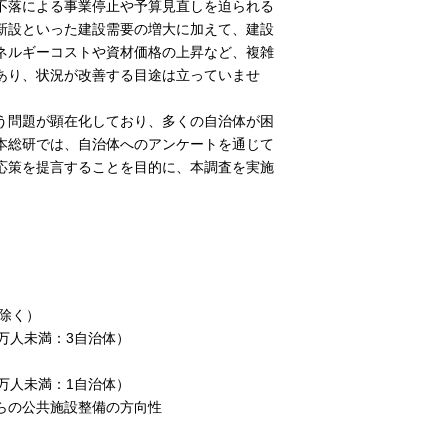
不落による事業停止や予算見直しを迫られる
新設といった建設需要の増大に加えて、建設
ネルギーコストや資材価格の上昇など、複雑
あり、状況が改善する目途は立っていませ
う問題が顕在化しており、多くの自治体が困
本総研では、自治体へのアンケートを通じて
応策を提言することを目的に、本調査を実施
除く）
万人未満：3自治体）
万人未満：1自治体）
らの公共施設整備の方向性