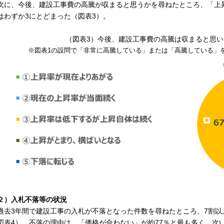
に、今後、建設工事費の高騰が収まると思うかを尋ねたところ、「上
はわずか3にとどまった（図表3）。
（図表3）今後、建設工事費の高騰は収まると思いま
※図表1の設問で「非常に高騰している」または「高騰している」
２）入札不落等の状況
去3年間で建設工事の入札が不落となった件数を尋ねたところ、7割以
図表4）。不落の理由は、「価格が合わない」が約77％と最も多く、次