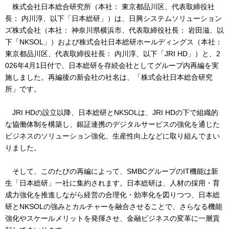
株式会社日本総合研究所（本社： 東京都品川区、代表取締役社
長： 内川淳、以下「日本総研」）は、日興システムソリューション
ズ株式会社（本社： 神奈川県横浜市、代表取締役社長： 岩田滋、以
下「NKSOL」）および株式会社日本総研ホールディングス（本社：
東京都品川区、代表取締役社長： 内川淳、以下「JRI HD」）と、2
026年4月1日付で、日本総研を存続会社としてグループ内再編を実
施しました。再編後の新会社の社名は、「株式会社日本総合研究
所」です。
JRI HDの設立以降、日本総研とNKSOLは、JRI HDの下で組織的
な協働体制を構築し、銀証連携のデジタルサービスの強化を通じた
ビジネスのソリューション強化、生産性向上などに取り組んでまい
りました。
そして、このたびの再編によって、SMBCグループのIT機能は新
生「日本総研」一社に集約されます。日本総研は、人材の採用・育
成力強化を推進しながら経営の合理化・効率化を図りつつ、日本総
研とNKSOLの強みとカルチャーを融合させることで、さらなる機能
強化やスケールメリットを発揮させ、金融ビジネスの変革に一層貢