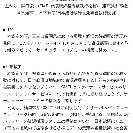
左から、関口栄一(SMFL代表取締役専務執行役員)、服部誠太郎(福
岡県知事)、
木下輝彦(日本総研取締役兼専務執行役員)
■目的
本協定の下、三者は福岡県における環境と経済の好循環の実現を
目的に、EVバッテリーを中心としたさまざまな資源循環に資する取
り組みを通じて、サーキュラーエコノミーの構築に努めます。
■活動概要
本協定では、福岡県が以前から取り組んできた資源循環の各種活
動に対して、日本総研は地域内で資源循環させる仕組みの構築や社
会実装に欠かせないノウハウ、SMFLはファイナンスサービスやリ
ース・レンタルサービスをそれぞれ提供し共に取り組むことで、サ
ーキュラーエコノミーの構築を目指します。
例えば、福岡県が2024年7月に創設した「グリーンEVバッテリー
ネットワーク福岡（GBNet福岡）」(注1）が手掛ける、使用済みEV
バッテリーの資源循環システムの構築において、日本総研はリユー
ス電池を地域内で循環させる標準モデルの策定や各種技術の社会実