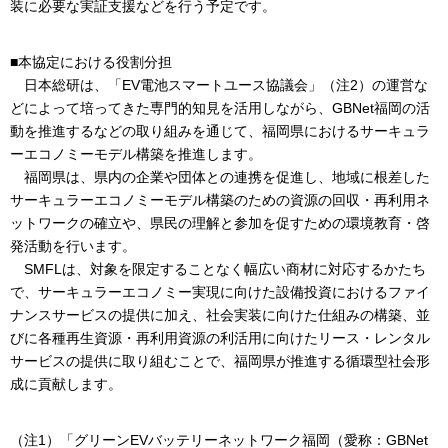
装に必要な実証支援などを行う予定です。
■本協定における役割分担
日本総研は、「EV電池スマートユース協議会」（注2）の運営な
どによって培ってきた専門的知見を活用しながら、GBNet福岡の活
動を推進するなどの取り組みを通じて、福岡県におけるサーキュラ
ーエコノミーモデル構築を推進します。
福岡県は、県内の企業や団体との連携を促進し、地域に根差した
サーキュラーエコノミーモデル構築のための資源の回収・再利用ネ
ットワークの確立や、県民の理解と参加を促すための環境教育・啓
発活動を行います。
SMFLは、対象を限定することなく幅広い商材に対応するかたち
で、サーキュラーエコノミー実現に向けた設備投資におけるファイ
ナンスサービスの提供に加え、社会実装に向けた仕組みの構築、並
びに各種再生資源・再利用資源の利活用に向けたリース・レンタル
サービスの提供に取り組むことで、福岡県が推進する循環型社会形
成に貢献します。
（注1）「グリーンEVバッテリーネットワーク福岡（愛称：GBNet