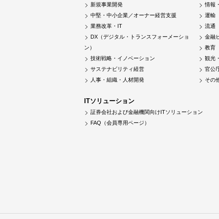
新規事業開発
情報
中堅・中小企業／オーナー経営支援
運輸
業務改革・IT
流通
DX（デジタル・トランスフォーメーショ
金融
ン）
教育
技術戦略・イノベーション
観光
サステナビリティ経営
官公
人事・組織・人材開発
その
ITソリューション
証券会社および金融機関向けITソリューション
FAQ（会員専用ページ）