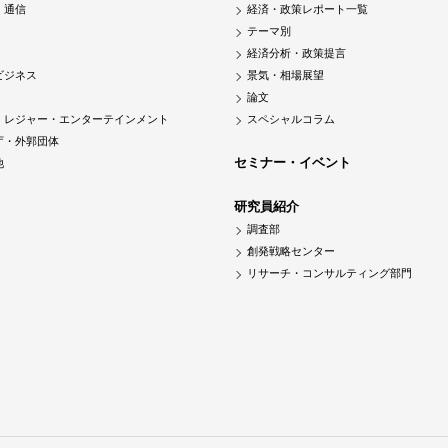
・通信
経済・政策レポート一覧
テーマ別
経済分析・政策提言
ビジネス
景気・相場展望
論文
・レジャー・エンターテインメント
スペシャルコラム
庁・外郭団体
セミナー・イベント
他
研究員紹介
調査部
創発戦略センター
リサーチ・コンサルティング部門