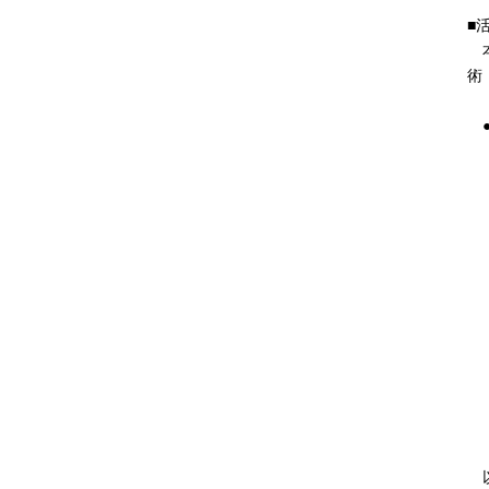
■
本
術
以