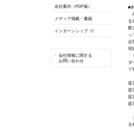
会社案内（PDF版）
■
A
メディア掲載・書籍
る
匿
インターンシップ
っ
企
現
会社情報に関する
P
お問い合わせ
ダ
て
提
提
提
提
こ
る