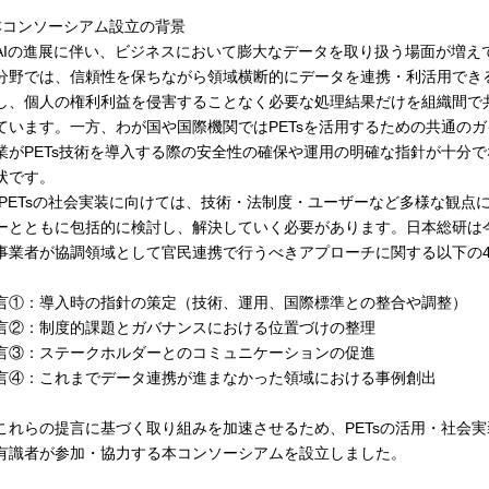
本コンソーシアム設立の背景
Iの進展に伴い、ビジネスにおいて膨大なデータを取り扱う場面が増え
分野では、信頼性を保ちながら領域横断的にデータを連携・利活用でき
し、個人の権利利益を侵害することなく必要な処理結果だけを組織間で共
ています。一方、わが国や国際機関ではPETsを活用するための共通の
業がPETs技術を導入する際の安全性の確保や運用の明確な指針が十分で
状です。
ETsの社会実装に向けては、技術・法制度・ユーザーなど多様な観点
ーとともに包括的に検討し、解決していく必要があります。日本総研は今
事業者が協調領域として官民連携で行うべきアプローチに関する以下の
言①：導入時の指針の策定（技術、運用、国際標準との整合や調整）
言②：制度的課題とガバナンスにおける位置づけの整理
言③：ステークホルダーとのコミュニケーションの促進
言④：これまでデータ連携が進まなかった領域における事例創出
れらの提言に基づく取り組みを加速させるため、PETsの活用・社会
有識者が参加・協力する本コンソーシアムを設立しました。