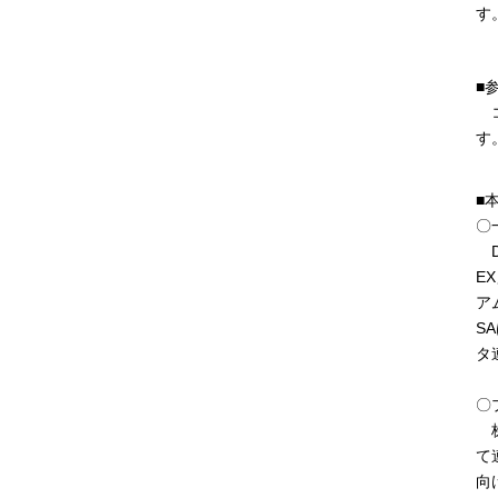
す
■
コ
す
■
〇
D
E
ア
S
タ
〇
株
て
向