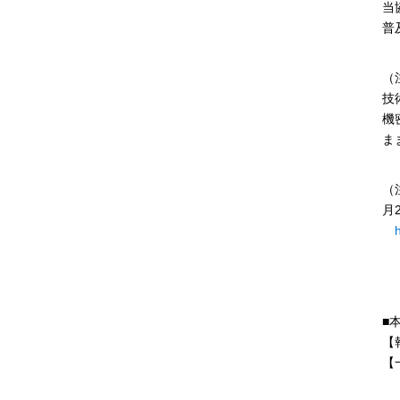
当
普
（
技
機
ま
（
月
■
【
【