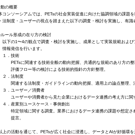
活動の概要
コンソーシアムでは、PETsの社会実装促進に向けた協調領域の課題
・法制度・ユーザーの視点を踏まえた以下の調査・検討を実施し、有識
●ルール形成の在り方の検討
以下の1〜4の観点で調査・検討を実施し、成果として実装規範およ
情報発信を行います。
１．技術
PETsに関連する技術全般の動向把握、共通的な規範のあり方の
評価フロー等の検討による技術的指針の方針整理。
２．法制度
関連する法制度・ガイドラインの動向把握、適用上の論点整理、
３．ユーザー／消費者
ユーザーや消費者から見た企業におけるデータ連携の考え方に関
４．産業別ユースケース・事例創出
特定領域に関する調査。業界におけるデータ連携の課題や想定さ
提言。
上の活動を通じて、PETsが広く社会に浸透し、データとAIが好循環