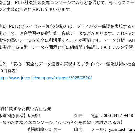
協会は、PETs社会実装促進コンソーシアムなどを通じて、様々なステー
及と実装の加速に貢献してまいります。
注1）PETs(プライバシー強化技術)とは、プライバシー保護を実現す
術として、連合学習や秘密計算、合成データなどがあります。これらの
密性の高いデータを安全に利活用することが可能です。データ分析・AI
ま実行する技術・データを開示せずに組織間で協調してAIモデルを学習
注2）「安心・安全なデータ連携を実現するプライバシー強化技術の社会実
20日発表）
https://www.jri.co.jp/company/release/2025/0520/
本件に関するお問い合わせ先
報道関係者様】広報部 金井 電話：080-3437-9449
一般のお客様／本コンソーシアムへの入会を希望・検討される方】
創発戦略センター 山内 メール： yamauchi.arisa@jr