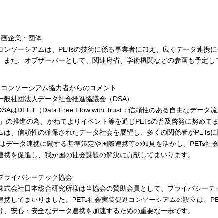
。
参画企業・団体
ンソーシアムは、PETsの技術に係る事業者に加え、広くデータ連携
。また、オブザーバーとして、関連府省、学術機関などの参画も予定し
本コンソーシアム協力者からのコメント
一般社団法人データ社会推進協議会（DSA）
SAはDFFT（Data Free Flow with Trust：信頼性のある自由な
X」の推進の為、かねてよりイベント等を通じPETsの普及啓発に努めてま
ムは、信頼性の確保されたデータ社会を展望し、多くの関係者がPETs
Aはデータ連携に関する基準策定や国際連携等の知見を活かし、PETs
連携を促進し、我が国の社会課題の解決に貢献してまいります。
プライバシーテック協会
式会社日本総合研究所様は当協会の賛助会員として、プライバシーテ
連携してまいりました。PETs社会実装促進コンソーシアムの設立は、P
け、安心・安全なデータ連携を加速するための重要な一歩です。