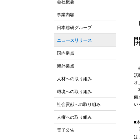
会社概要
事業内容
日本総研グループ
ニュースリリース
国内拠点
海外拠点
株
活
人材への取り組み
オ
本
環境への取り組み
備
い
社会貢献への取り組み
人権への取り組み
■
日
電子公告
は