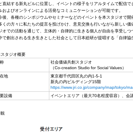
と直結する新丸ビルに位置し、イベントの様子をリアルタイムで配信で
ルおよびオンラインによる活発なコミュニケーションが可能です。
後、各種のシンポジウムやセミナーなどのイベントを本スタジオで開
多くの方々に私たちの提言を投げかけ、意見交換も行いながら新しい価
ジオでの活動を通じて、主体的・自律的に生きる個人が自由を享受しつ
中で創出される生き生きとした社会として日本総研が提唱する「自律協
本スタジオ概要
称
社会価値共創スタジオ
（Co-creation Studio for Social Values）
在地
東京都千代田区丸の内1-5-1
新丸の内ビルディング15階
https://www.jri.co.jp/company/map/tokyo/ma
要設備
イベントエリア（最大70名程度収容）、会
内観