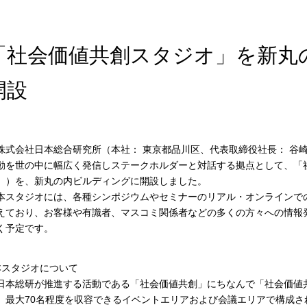
「社会価値共創スタジオ」を新丸
開設
式会社日本総合研究所（本社： 東京都品川区、代表取締役社長： 谷
動を世の中に幅広く発信しステークホルダーと対話する拠点として、「
」）を、新丸の内ビルディングに開設しました。
スタジオには、各種シンポジウムやセミナーのリアル・オンラインで
えており、お客様や有識者、マスコミ関係者などの多くの方々への情報
く予定です。
本スタジオについて
本総研が推進する活動である「社会価値共創」にちなんで「社会価値
、最大70名程度を収容できるイベントエリアおよび会議エリアで構成