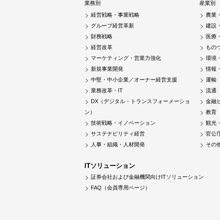
業務別
産業別
経営戦略・事業戦略
農業
グループ経営革新
建設
財務戦略
医療
経営改革
もの
マーケティング・営業力強化
環境
新規事業開発
情報
中堅・中小企業／オーナー経営支援
運輸
業務改革・IT
流通
DX（デジタル・トランスフォーメーショ
金融
ン）
教育
技術戦略・イノベーション
観光
サステナビリティ経営
官公
人事・組織・人材開発
その
ITソリューション
証券会社および金融機関向けITソリューション
FAQ（会員専用ページ）