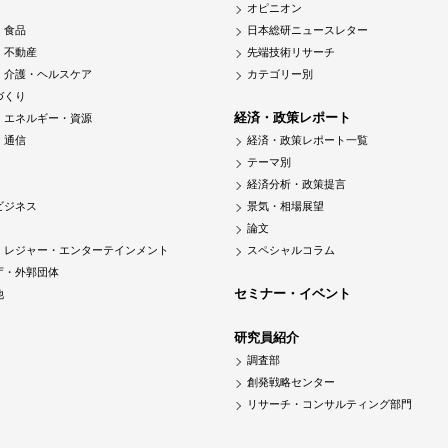
オピニオン
・食品
日本総研ニュースレター
・不動産
先端技術リサーチ
・介護・ヘルスケア
カテゴリー別
づくり
経済・政策レポート
・エネルギー・資源
・通信
経済・政策レポート一覧
テーマ別
経済分析・政策提言
ビジネス
景気・相場展望
論文
・レジャー・エンターテインメント
スペシャルコラム
庁・外郭団体
セミナー・イベント
他
研究員紹介
調査部
創発戦略センター
リサーチ・コンサルティング部門