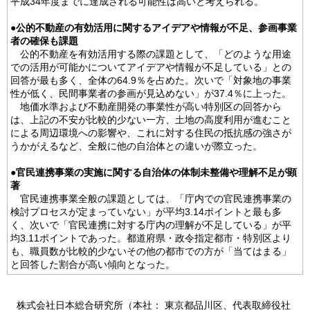
平成34年度までに達成される可能性は高いと考えられる。
●公的不動産の有効活用に関するアイデアや情報が不足、参画事業
者の確保も課題
公的不動産を有効活用する際の課題として、「どのような用途
での活用が可能かについてアイデアや情報が不足している」との
回答が最も多く、全体の64.9％を占めた。次いで「対象地の事業
性が低く、民間事業者の参画が見込めない」が37.4％に上った。
地価水準および不動産開発の事業性が高い特別区の回答から
は、上記の不安が比較的少ない一方、土地の高度利用が進むこと
による周辺環境への影響や、これに対する住民の抵抗感の強さが
うかがえるなど、全般に他の自治体との違いが際立った。
●官民連携事業の実施に関する自治体の体制未整備や理解不足が顕
著
官民連携事業全般の課題としては、「庁内での官民連携事業の
検討プロセスが定まっていない」が平均3.14ポイントと最も多
く、次いで「官民連携に対する庁内の理解が不足している」が平
均3.11ポイントであった。都道府県・政令指定都市・特別区より
も、職員数が比較的少ないその他の都市での方が「当てはまる」
と回答した割合が高い傾向となった。
株式会社日本総合研究所（本社： 東京都品川区、代表取締役社