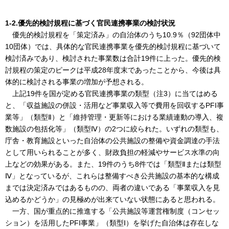
1-2.優先的検討規程に基づく官民連携事業の検討状況
優先的検討規程を「策定済み」の自治体のうち10.9％（92団体中
10団体）では、具体的な官民連携事業を優先的検討規程に基づいて
検討済みであり、検討された事業数は合計19件に上った。優先的検
討規程の策定のピークは平成28年度末であったことから、今後は具
体的に検討される事業の増加が予想される。
上記19件を国が定める官民連携事業の類型（注3）に当てはめる
と、「収益施設の併設・活用など事業収入等で費用を回収するPFI事
業等」（類型Ⅱ）と「維持管理・更新等における業績連動の導入、複
数施設の包括化等」（類型Ⅳ）の2つに絞られた。いずれの類型も、
庁舎・教育施設といった自治体の公共施設の整備や資金調達の手法
として用いられることが多く、財政負担の軽減やサービス水準の向
上などの効果がある。また、19件のうち8件では「類型Ⅱまたは類型
Ⅳ」となっているが、これらは整備すべき公共施設の基本的な構成
までは決定済みではあるものの、両者の違いである「事業収入を見
込めるかどうか」の見極めが出来ていない状態にあると思われる。
一方、国が重点的に推進する「公共施設等運営権制度（コンセッ
ション）を活用したPFI事業」（類型Ⅰ）を挙げた自治体は存在しな