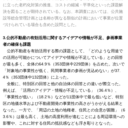
に立った老朽化対策の推進、コストの縮減・平準化といった課題解
決を図ることが期待されている。なお、本調査においては、公共施
設等総合管理計画とは名称が異なる類似の計画において事業が位置
づけられている場合も含めた設問とした。
3.公的不動産の有効活用に関するアイデアや情報が不足、参画事業
者の確保も課題
公的不動産を有効活用する際の課題として、「どのような用途で
の活用が可能かについてアイデアや情報が不足している」との回答
が最も多く、全体の64.9％（353団体中229団体）を占めた。次いで
「対象地の事業性が低く、民間事業者の参画が見込めない」が37.
4％（353団体中132団体）に上った。
全般に、特別区の回答と他の自治体の回答との違いが際立った。
例えば、「活用のアイデア・情報が不足している」（36.4％）、
「事業性が低い」（18.2％）などが11団体中で最も低いなど、特別
区の地価水準および不動産開発の事業性の高さがうかがえる結果と
なった。一方で、「周辺の土地の地権者、住民との合意が困難」（6
3.6％）は最も高く、土地の高度利用が進むことによる周辺環境への
影響や、これに対する住民の抵抗感なども浮き彫りとなった。