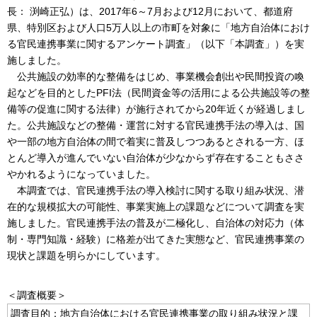
長： 渕崎正弘）は、2017年6～7月および12月において、都道府
県、特別区および人口5万人以上の市町を対象に「地方自治体におけ
る官民連携事業に関するアンケート調査」（以下「本調査」）を実
施しました。
公共施設の効率的な整備をはじめ、事業機会創出や民間投資の喚
起などを目的としたPFI法（民間資金等の活用による公共施設等の整
備等の促進に関する法律）が施行されてから20年近くが経過しまし
た。公共施設などの整備・運営に対する官民連携手法の導入は、国
や一部の地方自治体の間で着実に普及しつつあるとされる一方、ほ
とんど導入が進んでいない自治体が少なからず存在することもささ
やかれるようになっていました。
本調査では、官民連携手法の導入検討に関する取り組み状況、潜
在的な規模拡大の可能性、事業実施上の課題などについて調査を実
施しました。官民連携手法の普及が二極化し、自治体の対応力（体
制・専門知識・経験）に格差が出てきた実態など、官民連携事業の
現状と課題を明らかにしています。
＜調査概要＞
調査目的：地方自治体における官民連携事業の取り組み状況と課