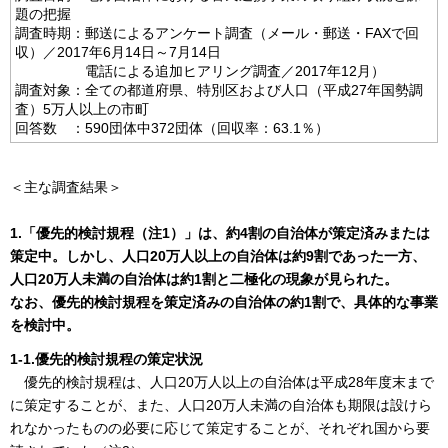
題の把握
調査時期：郵送によるアンケート調査（メール・郵送・FAXで回
収）／2017年6月14日～7月14日
電話による追加ヒアリング調査／2017年12月）
調査対象：全ての都道府県、特別区および人口（平成27年国勢調
査）5万人以上の市町
回答数 ：590団体中372団体（回収率：63.1％）
＜主な調査結果＞
1.「優先的検討規程（注1）」は、約4割の自治体が策定済みまたは
策定中。しかし、人口20万人以上の自治体は約9割であった一方、
人口20万人未満の自治体は約1割と二極化の現象が見られた。
なお、優先的検討規程を策定済みの自治体の約1割で、具体的な事業
を検討中。
1-1.優先的検討規程の策定状況
優先的検討規程は、人口20万人以上の自治体は平成28年度末まで
に策定することが、また、人口20万人未満の自治体も期限は設けら
れなかったものの必要に応じて策定することが、それぞれ国から要