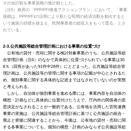
その合計額を事業規模の推計額とした。
（注5）政府の「PPP/PFI推進アクションプラン」において、「事業
規模は、PPP/PFIの活用により新たな民間の経済活動を創出すると
いう施策の目標を踏まえ、民間事業者の総収入をもって図る」とさ
れている。
2-3.公共施設等総合管理計画における事業の位置づけ
公有地の貸付・売却に関する検討対象事業のうち、公共施設等総
合管理計画（注6）のなかで具体的に位置づけられている事業は30.
8％（回答があった91件中28件）にとどまった。公共施設等総合管
理計画は、公共施設等の管理に関する事項の記載が中心とされるた
め、個別事業に関する具体的な記述まではなされていないのが実態
と考えられる。
しかし、自治体が個別事業を進める際には、事業内容を自治体の
構想・計画などに具体的に位置付けたうえで、庁内外の関係者の意
思決定がなされることが一般的である。公有地を活用した官民連携
事業の実施は、公共施設等総合管理計画に基づく公共施設の統合・
廃止と密接に関連することから、今後は、公有地の貸付・売却に関
する各事業についても、個別の構想・計画のみならず公共施設等総