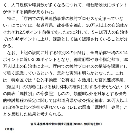
く、人口規模や職員数が多くなるにつれて、概ね階段状にポイント
が低下する傾向が見られた。
特に、「庁内での官民連携事業の検討プロセスが定まっていな
い」については、都道府県、政令指定都市、30万人以上の自治体が
それぞれ2.5ポイント前後であったのに対して、5～10万人の自治体
では3.48ポイントに上り、課題として強く認識されていることが分
かる。
なお、上記の設問に対する特別区の回答は、全自治体平均の3.14
ポイントに近い3.09ポイントとなり、都道府県や政令指定都市、30
万人以上の自治体に比べ、庁内での検討プロセスの構築を課題とし
て強く認識しているという、意外な実態も明らかとなった。これ
は、特別区では「公的不動産（公有地）を活用した官民連携事業」
（類型Ⅲ）の領域における検討体制の確保に対する不安が少ない（3.
の図表「属性別」の⑥参照）ものの、類型Ⅲ以外を対象とする優先
的検討規程の策定に関しては都道府県や政令指定都市、30万人以上
の自治体に比べ進捗が遅れている（1-1. の図表「属性別」参照）こ
とを反映した結果と考えられる。