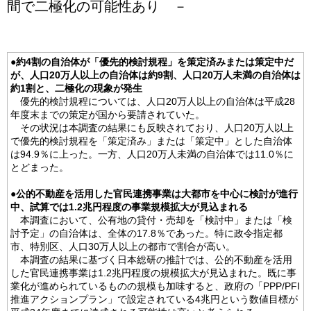
間で二極化の可能性あり －
●約4割の自治体が「優先的検討規程」を策定済みまたは策定中だ
が、人口20万人以上の自治体は約9割、人口20万人未満の自治体は
約1割と、二極化の現象が発生
優先的検討規程については、人口20万人以上の自治体は平成28
年度末までの策定が国から要請されていた。
その状況は本調査の結果にも反映されており、人口20万人以上
で優先的検討規程を「策定済み」または「策定中」とした自治体
は94.9％に上った。一方、人口20万人未満の自治体では11.0％に
とどまった。
●公的不動産を活用した官民連携事業は大都市を中心に検討が進行
中、試算では1.2兆円程度の事業規模拡大が見込まれる
本調査において、公有地の貸付・売却を「検討中」または「検
討予定」の自治体は、全体の17.8％であった。特に政令指定都
市、特別区、人口30万人以上の都市で割合が高い。
本調査の結果に基づく日本総研の推計では、公的不動産を活用
した官民連携事業は1.2兆円程度の規模拡大が見込まれた。既に事
業化が進められているものの規模も加味すると、政府の「PPP/PFI
推進アクションプラン」で設定されている4兆円という数値目標が