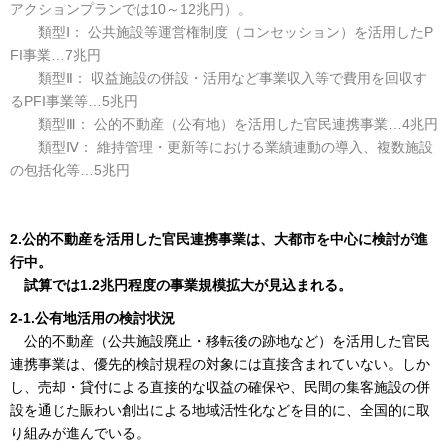
アクションプランでは10～12兆円）。
類型Ⅰ： 公共施設等運営権制度（コンセッション）を活用したP
FI事業…7兆円
類型Ⅱ： 収益施設の併設・活用など事業収入等で費用を回収す
るPFI事業等…5兆円
類型Ⅲ： 公的不動産（公有地）を活用した官民連携事業…4兆円
類型Ⅳ： 維持管理・更新等における業績連動の導入、複数施設
の包括化等…5兆円
2.公的不動産を活用した官民連携事業は、大都市を中心に検討が進
行中。
試算では1.2兆円程度の事業規模拡大が見込まれる。
2-1.公有地活用の検討状況
公的不動産（公共施設廃止・移転後の跡地など）を活用した官民
連携事業は、優先的検討規程の対象には直接含まれていない。しか
し、売却・貸付による直接的な収益の確保や、民間の集客施設の併
設を通じた賑わい創出による地域活性化などを目的に、全国的に取
り組みが進んでいる。