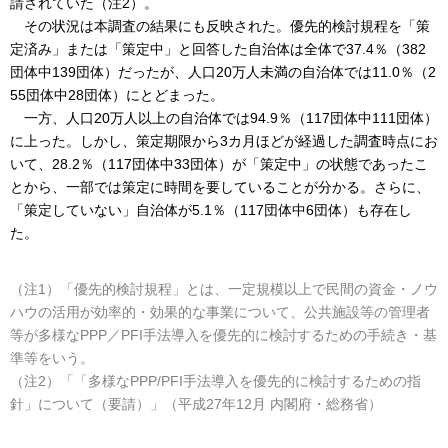
請されていた（注2）。
その状況は本調査の結果にも反映された。優先的検討規程を「策
定済み」または「策定中」と回答した自治体は全体で37.4％（382
団体中139団体）だったが、人口20万人未満の自治体では11.0％（2
55団体中28団体）にとどまった。
一方、人口20万人以上の自治体では94.9％（117団体中111団体）
に上った。しかし、策定期限から3カ月ほどが経過した調査時点にお
いて、28.2％（117団体中33団体）が「策定中」の状態であったこ
とから、一部では策定に時間を要していることが分かる。さらに、
「策定していない」自治体が5.1％（117団体中6団体）も存在し
た。
（注1）「優先的検討規程」とは、一定規模以上で民間の資金・ノウ
ハウの活用が効率的・効果的な事業について、公共施設等の管理者
等が多様なPPP／PFI手法導入を優先的に検討するための手続き・基
準等をいう。
（注2）「「多様なPPP/PFI手法導入を優先的に検討するための指
針」について（要請）」（平成27年12月 内閣府・総務省）