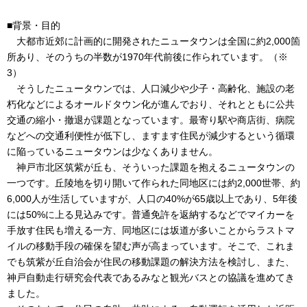
■背景・目的
大都市近郊に計画的に開発されたニュータウンは全国に約2,000箇
所あり、そのうちの半数が1970年代前後に作られています。（※
3）
そうしたニュータウンでは、人口減少や少子・高齢化、施設の老
朽化などによるオールドタウン化が進んでおり、それとともに公共
交通の縮小・撤退が課題となっています。最寄り駅や商店街、病院
などへの交通利便性が低下し、ますます住民が減少するという循環
に陥っているニュータウンは少なくありません。
神戸市北区筑紫が丘も、そういった課題を抱えるニュータウンの
一つです。丘陵地を切り開いて作られた同地区には約2,000世帯、約
6,000人が生活していますが、人口の40%が65歳以上であり、5年後
には50%に上る見込みです。普通免許を返納するなどでマイカーを
手放す住民も増える一方、同地区には坂道が多いことからラストマ
イルの移動手段の確保を望む声が高まっています。そこで、これま
でも筑紫が丘自治会が住民の移動課題の解決方法を検討し、また、
神戸自動走行研究会代表であるみなと観光バスとの協議を進めてき
ました。