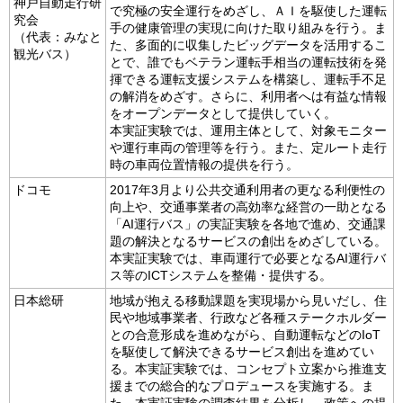
神戸自動走行研
で究極の安全運行をめざし、ＡＩを駆使した運転
究会
手の健康管理の実現に向けた取り組みを行う。ま
（代表：みなと
た、多面的に収集したビッグデータを活用するこ
観光バス）
とで、誰でもベテラン運転手相当の運転技術を発
揮できる運転支援システムを構築し、運転手不足
の解消をめざす。さらに、利用者へは有益な情報
をオープンデータとして提供していく。
本実証実験では、運用主体として、対象モニター
や運行車両の管理等を行う。また、定ルート走行
時の車両位置情報の提供を行う。
ドコモ
2017年3月より公共交通利用者の更なる利便性の
向上や、交通事業者の高効率な経営の一助となる
「AI運行バス」の実証実験を各地で進め、交通課
題の解決となるサービスの創出をめざしている。
本実証実験では、車両運行で必要となるAI運行バ
ス等のICTシステムを整備・提供する。
日本総研
地域が抱える移動課題を実現場から見いだし、住
民や地域事業者、行政など各種ステークホルダー
との合意形成を進めながら、自動運転などのIoT
を駆使して解決できるサービス創出を進めてい
る。本実証実験では、コンセプト立案から推進支
援までの総合的なプロデュースを実施する。ま
た、本実証実験の調査結果を分析し、政策への提