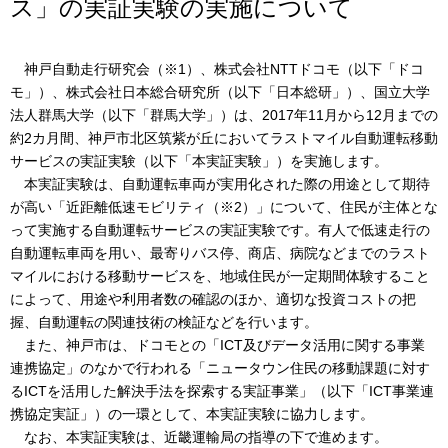
ス」の実証実験の実施について
神戸自動走行研究会（※1）、株式会社NTTドコモ（以下「ドコ
モ」）、株式会社日本総合研究所（以下「日本総研」）、国立大学
法人群馬大学（以下「群馬大学」）は、2017年11月から12月までの
約2カ月間、神戸市北区筑紫が丘においてラストマイル自動運転移動
サービスの実証実験（以下「本実証実験」）を実施します。
本実証実験は、自動運転車両が実用化された際の用途として期待
が高い「近距離低速モビリティ（※2）」について、住民が主体とな
って実施する自動運転サービスの実証実験です。有人で低速走行の
自動運転車両を用い、最寄りバス停、商店、病院などまでのラスト
マイルにおける移動サービスを、地域住民が一定期間体験すること
によって、用途や利用者数の確認のほか、適切な投資コストの把
握、自動運転の関連技術の検証などを行います。
また、神戸市は、ドコモとの「ICT及びデータ活用に関する事業
連携協定」のなかで行われる「ニュータウン住民の移動課題に対す
るICTを活用した解決手法を探索する実証事業」（以下「ICT事業連
携協定実証」）の一環として、本実証実験に協力します。
なお、本実証実験は、近畿運輸局の指導の下で進めます。