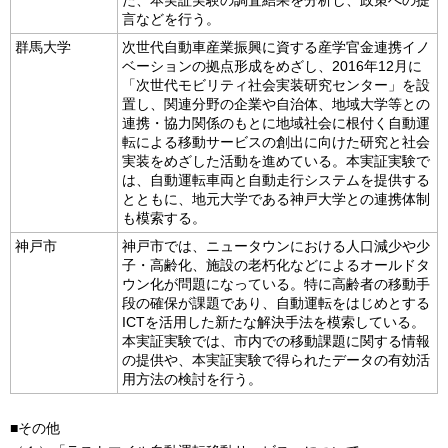
言などを行う。
群馬大学
次世代自動車産業振興に資する産学官金連携イノ
ベーションの拠点形成をめざし、2016年12月に
「次世代モビリティ社会実装研究センター」を設
置し、関連分野の企業や自治体、地域大学等との
連携・協力関係のもとに地域社会に根付く自動運
転による移動サービスの創出に向けた研究と社会
実装をめざした活動を進めている。本実証実験で
は、自動運転車両と自動走行システムを提供する
とともに、地元大学である神戸大学との連携体制
も模索する。
神戸市
神戸市では、ニュータウンにおける人口減少や少
子・高齢化、施設の老朽化などによるオールドタ
ウン化が問題になっている。特に高齢者の移動手
段の確保が課題であり、自動運転をはじめとする
ICTを活用した新たな解決手法を模索している。
本実証実験では、市内での移動課題に関する情報
の提供や、本実証実験で得られたデータの有効活
用方法の検討を行う。
■その他