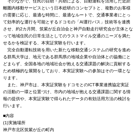
そのなかで、住民の自助・共助による、自動運転を活用した近距
離圏内移動サービスという日本総研のコンセプトと、複数のお客様
の需要に応じ、最適な時間に、最適なルートで、交通事業者にとっ
て効率的な運行を可能とするドコモの「AI運行バス」技術等を連携
させ、約2カ月間、筑紫が丘自治会と神戸自動走行研究会が主体とな
って地域住民の日常生活としてのラストマイル交通のニーズを満た
せるかを検証する、本実証実験を行います。
完全自動運転技術を用いた新たな移動交通システムの研究を進め
る群馬大学は、地元である群馬県の地域企業や自治体との協働にと
どまらず、全国各地の地域社会が抱える交通課題の解決に貢献する
ため積極的な展開をしており、本実証実験への参加はその一環とな
ります。
また、神戸市は、本実証実験をドコモとのICT事業連携協定実証
の活動の一環と位置づけ、市内の地域が抱える交通課題に関する情
報の提供や、本実証実験で得られたデータの有効活用方法の検討を
行います。
■内容
(1)実施場所
神戸市北区筑紫が丘の町内