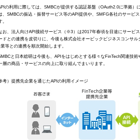
PIの利用に際しては、SMBCが提供する認証基盤（OAuth2.0に準
は、SMBCの振込・振替サービス等のAPI提供や、SMFG各社のサービ
す。
お、法人向けAPI接続サービス（※3）は2017年春頃を目途にサービ
ードとの連携を皮切りに、今後も株式会社オービックビジネスコンサルタン
企業等との連携を順次開始します。
MBCと日本総研は今後も、APIをはじめとする様々なFinTech関連
一層の商品・サービスの向上に取り組んでまいります。
参考）提携先企業を通じたAPIの利用イメージ