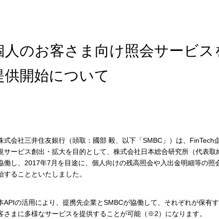
個人のお客さま向け照会サービスを
提供開始について
式会社三井住友銀行（頭取：國部 毅、以下「SMBC」）は、FinTec
規サービス創出・拡大を目的として、株式会社日本総合研究所（代表取
協働し、2017年7月を目途に、個人向けの残高照会や入出金明細等の照
始することといたしました。
APIの活用により、提携先企業とSMBCが協働して、それぞれが保有
客さまに多様なサービスを提供することが可能（※2）になります。