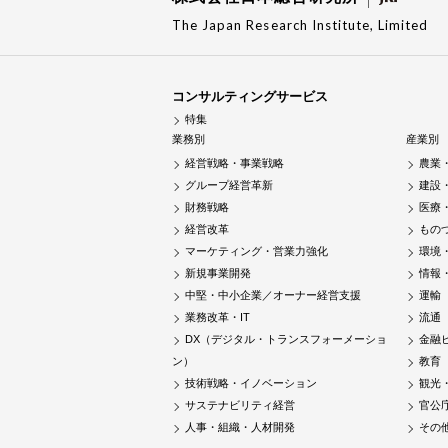
The Japan Research Institute, Limited
コンサルティングサービス
特集
業務別
産業別
経営戦略・事業戦略
農業
グループ経営革新
建設
財務戦略
医療
経営改革
もの
マーケティング・営業力強化
環境
新規事業開発
情報
中堅・中小企業／オーナー経営支援
運輸
業務改革・IT
流通
DX（デジタル・トランスフォーメーショ
金融
ン）
教育
技術戦略・イノベーション
観光
サステナビリティ経営
官公
人事・組織・人材開発
その