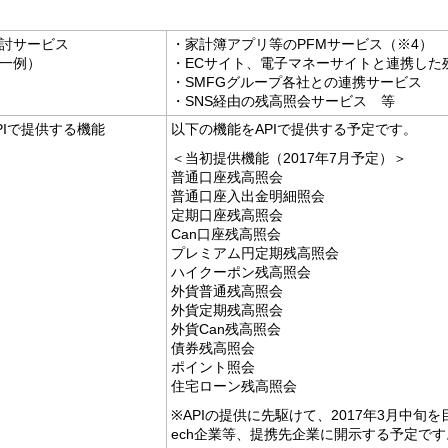
討サービス
・家計簿アプリ等のPFMサービス（※4）
一例）
・ECサイト、電子マネーサイトと連携した
・SMFGグループ各社との連携サービス
・SNS経由の残高照会サービス 等
PIで提供する機能
以下の機能をAPIで提供する予定です。
＜当初提供機能（2017年7月予定）＞
普通口座残高照会
普通口座入出金明細照会
定期口座残高照会
Can口座残高照会
プレミアム円定期残高照会
ハイクーポン残高照会
外貨普通残高照会
外貨定期残高照会
外貨Can残高照会
債券残高照会
ポイント照会
住宅ローン残高照会
※APIの提供に先駆けて、2017年3月中旬を
ech企業等、提携先企業に開示する予定です