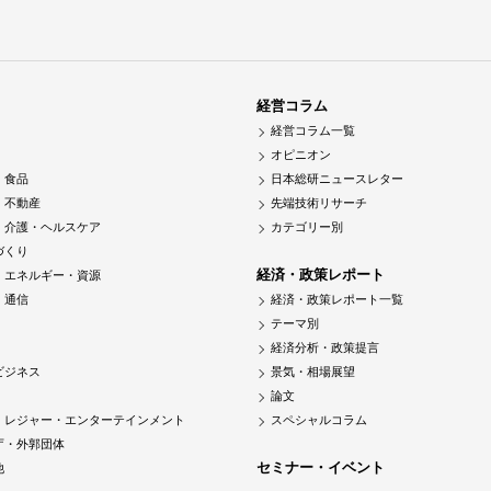
経営コラム
経営コラム一覧
オピニオン
・食品
日本総研ニュースレター
・不動産
先端技術リサーチ
・介護・ヘルスケア
カテゴリー別
づくり
経済・政策レポート
・エネルギー・資源
・通信
経済・政策レポート一覧
テーマ別
経済分析・政策提言
ビジネス
景気・相場展望
論文
・レジャー・エンターテインメント
スペシャルコラム
庁・外郭団体
セミナー・イベント
他