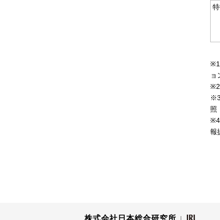
特
※
ョ
※
※
照
※
報
株式会社日本総合研究所