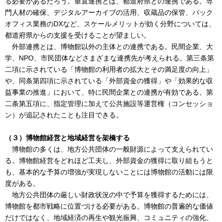
る必要があるだろう。垂直連携とは、都道府県との連携である。専
門人材の確保、デジタルアーカイブの活用、収蔵品の保管、バック
オフィス業務のDXなど、スケールメリットが効く分野については、
都道府県からの支援を受けることが望ましい。
外部連携とは、博物館以外の主体との連携である。民間企業、大
学、NPO、市民団体などさまざまな連携先が考えられる。第三条第
二項に示されている「博物館の利用者の拡大とその満足度の向上」
や、同条第四項に示されている「外部資金の獲得」や「効果的な収
益事業の推進」において、特に民間企業との連携が有効である。第
二条第五項に、指定管理に加えて公共施設等運営権（コンセッショ
ン）が追記されたことも注目できる。
（３）博物館経営と地域経営を架橋する
博物館の多くは、地方公共団体の一般財源によって支えられてい
る。博物館経営をどれほど工夫し、外部資金の獲得に取り組もうと
も、基本的な予算の増強が実現しないことには博物館の活動には限
度がある。
地方公共団体の厳しい財政状況の中で予算を獲得するためには、
博物館を都市戦略に位置づける必要がある。博物館の普遍的な価値
だけではなく、地域経済の再生や観光振興、コミュニティの強化、