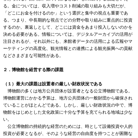
る。金については、収入増やコスト削減の取り組みも大切だが、
「どこにお金を付けるのか」という選択と集中の視点も重要であ
る。つまり、中長期的な視点でどの分野や取り組みに重点的に投資
するのか。裏返しとして、どこには資金をあまり投入しないのかを
決める必要がある。情報については、デジタルアーカイブの活用が
注目されるが、それ以外にも、来館者データの活用による広報やマ
ーケティングの高度化、観光情報との連携による観光振興への貢献
などさまざまな可能性がある。
２．博物館を経営する際の課題
（１）最大の課題は設置者の厳しい財政状況である
博物館の多くは地方公共団体が設置者となる公立博物館である。
博物館運営にかかる予算は、地方公共団体の一般財団から確保され
ていることがほとんどである。しかし、厳しい財政状況の中で、博
物館をはじめとした文化政策に十分な予算を充てられる地域は少な
い。
公立博物館の持続的な経営のためには、時として設備投資や人的
投資が必要となるが、そのような経営の自由度を持つことが困難な