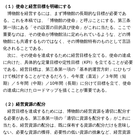
（１）使命と経営目標を明確にする
博物館を経営するには、まず博物館の長期的な目標が必要であ
る。これを本稿では、「博物館の使命」と呼ぶことにする。第三条
第一項にある「その設置の目的及び使命」がこれに当たる。ここで
重要なのは、その使命が博物館法に定められているような、どの博
物館にも共通するものではなく、その博物館特有のものとして言語
化されることである。
次に、その使命を達成するために経営目標を立てる。使命の達成
に向けた、具体的な定量目標や定性目標（KPI）を立てることが必要
である。経営目標は、第三条第一項の「基本的運営方針」にひもづ
けて検討することができるだろう。今年度（直近）／３年間（短
期）／５年間（中期）／10年間（長期）に分けて目標を立て、使命
の達成に向けたロードマップを描くことが重要である。
（２）経営資源の配分
経営目標を達成するためには、博物館の経営資源を適切に配分す
る必要がある。第三条第一項の「適切に資源を配分する」がこれに
当たる。経営資源の配分は、既に保有する資源の配分だけを意味し
ない。必要な資源の獲得、必要性の低い資源の捨象など、経営資源