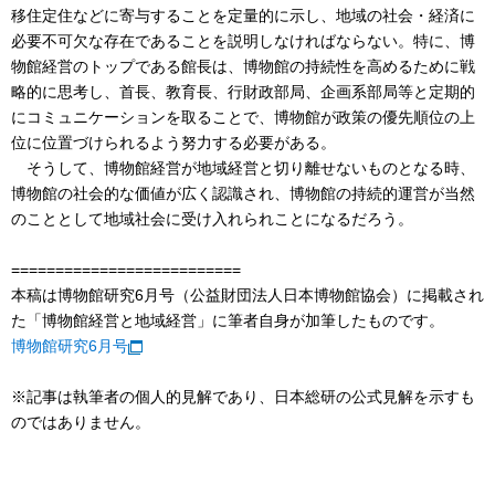
移住定住などに寄与することを定量的に示し、地域の社会・経済に
必要不可欠な存在であることを説明しなければならない。特に、博
物館経営のトップである館長は、博物館の持続性を高めるために戦
略的に思考し、首長、教育長、行財政部局、企画系部局等と定期的
にコミュニケーションを取ることで、博物館が政策の優先順位の上
位に位置づけられるよう努力する必要がある。
そうして、博物館経営が地域経営と切り離せないものとなる時、
博物館の社会的な価値が広く認識され、博物館の持続的運営が当然
のこととして地域社会に受け入れられことになるだろう。
==========================
本稿は博物館研究6月号（公益財団法人日本博物館協会）に掲載され
た「博物館経営と地域経営」に筆者自身が加筆したものです。
博物館研究6月号
※記事は執筆者の個人的見解であり、日本総研の公式見解を示すも
のではありません。