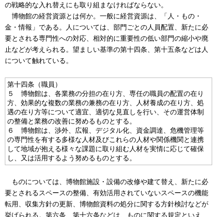
の戦略的な入れ替えにも取り組まなければならない。
博物館の経営資源とは何か。一般に経営資源は、「人・もの・
金・情報」である。人については、部門ごとの人員配置、新たに必
要とされる専門性への対応、相対的に重要性の低い部門の縮小や廃
止などが考えられる。望ましい基準の第十四条、第十五条などは人
について触れている。
第十四条（職員）
５ 博物館は、各業務の分担の在り方、専任の職員の配置の在り
方、効果的な複数の業務の兼務の在り方、人材養成の在り方、処
遇の在り方等について適宜、適切な見直しを行い、その運営体制
の整備と業務の改善に努めるものとする。
６ 博物館は、渉外、広報、デジタル化、資金調達、危機管理等
の専門性を有する多様な人材及びこれらの人材や関係機関と連携
して地域が抱える様々な課題に取り組む人材を実情に応じて確保
し、又は活用するよう努めるものとする。
ものについては、博物館施設・設備の改修や建て替え、新たに必
要とされるスペースの整備、有効活用されていないスペースの機能
転用、収集方針の更新、博物館資料の処分に関する方針検討などが
挙げられる。第六条、第十六条などは、ものに関する規定といえ