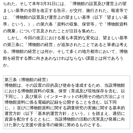
られた。そして本年3月31日には、「博物館の設置及び運営上の望
ましい基準の全部を改正する告示」が交付、施行された。報道等で
は、「博物館の設置及び運営上の望ましい基準（以下「望ましい基
準」という。）」の第六条「資料の収集、保管等」で「博物館資料
の廃棄」について言及されたことが注目を集めた。
しかし、今回の改正における最も本質的な変化は、望ましい基準
の第三条に「博物館の経営」が追加されたことであると筆者は考え
る。博物館の経営とは何か。そして多くの地方都市において、博物
館を経営する際に向きあわなければならない課題とは何であろう
か。
第三条（博物館の経営）
博物館は、その設置の目的及び使命を達成するため、当該博物館
における博物館資料の収集、保管（育成及び現地保存を含む。以
下同じ。）及び展示（インターネットの利用その他の方法により
博物館資料に係る電磁的記録を公開することを含む。以下同
じ。）並びに博物館資料に関する調査研究の実施に関する基本的
運営方針（以下「基本的運営方針」という。）を踏まえ、適切に
資源を配分するとともに、当該博物館の活動の充実及び発展に向
けた新たな支援や資金等の確保に努めるものとする。