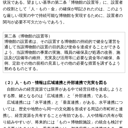
状況である。望ましい基準の第二条「博物館の設置等」に、設置者
の役割として「人・もの・金」の確保が明記されたのは、このよう
な厳しい現実の中で持続可能な博物館を実現するために、設置者の
関与が必要不可欠だからであろう。
第二条（博物館の設置等）
博物館の設置者は、その設置する博物館の持続的で健全な運営を
通して当該博物館の設置の目的及び使命を達成することができる
よう、当該博物館の事業の実施、職員の確保及び処遇の改善、施
設及び設備等の維持、充実及び活用等に必要な資金等の確保、条
例、定款その他の規程の見直しその他の必要な措置を講ずるよう
努めるものとする。
（２）人・もの・情報は広域連携と外部連携で充実を図る
自館のみの経営資源では限界がある中で経営目標を達成しようと
する際、鍵となるのは「広域連携」と「外部連携」である。
広域連携には「水平連携」と「垂直連携」がある。水平連携につ
いては、歴史や地勢から同一の文化圏を形成する周辺の市町村と連
携し、経営資源を共有することが有効である。人や情報の共有が取
り組みやすいが、将来的には「もの＝博物館施設」の統合も検討す