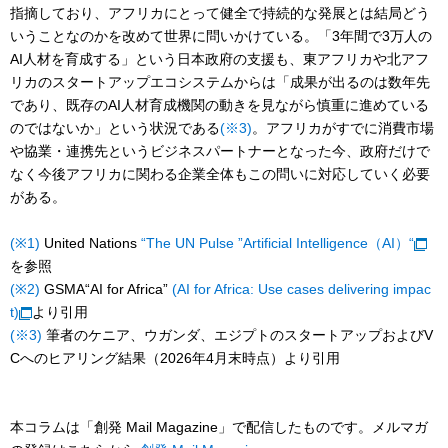
指摘しており、アフリカにとって健全で持続的な発展とは結局どう
いうことなのかを改めて世界に問いかけている。「3年間で3万人の
AI人材を育成する」という日本政府の支援も、東アフリカや北アフ
リカのスタートアップエコシステムからは「成果が出るのは数年先
であり、既存のAI人材育成機関の動きを見ながら慎重に進めている
のではないか」という状況である
(※3)
。アフリカがすでに消費市場
や協業・連携先というビジネスパートナーとなった今、政府だけで
なく今後アフリカに関わる企業全体もこの問いに対応していく必要
がある。
(※1)
United Nations
“The UN Pulse ”Artificial Intelligence（AI）“
を参照
(※2)
GSMA“AI for Africa”
(AI for Africa: Use cases delivering impac
t)
より引用
(※3)
筆者のケニア、ウガンダ、エジプトのスタートアップおよびV
Cへのヒアリング結果（2026年4月末時点）より引用
本コラムは「創発 Mail Magazine」で配信したものです。メルマガ