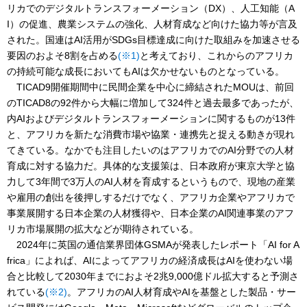
リカでのデジタルトランスフォーメーション（DX）、人工知能（A
I）の促進、農業システムの強化、人材育成など向けた協力等が言及
された。国連はAI活用がSDGs目標達成に向けた取組みを加速させる
要因のおよそ8割を占める
(※1)
と考えており、これからのアフリカ
の持続可能な成長においてもAIは欠かせないものとなっている。
TICAD9開催期間中に民間企業を中心に締結されたMOUは、前回
のTICAD8の92件から大幅に増加して324件と過去最多であったが、
内AIおよびデジタルトランスフォーメーションに関するものが13件
と、アフリカを新たな消費市場や協業・連携先と捉える動きが現れ
てきている。なかでも注目したいのはアフリカでのAI分野での人材
育成に対する協力だ。具体的な支援策は、日本政府が東京大学と協
力して3年間で3万人のAI人材を育成するというもので、現地の産業
や雇用の創出を後押しするだけでなく、アフリカ企業やアフリカで
事業展開する日本企業の人材獲得や、日本企業のAI関連事業のアフ
リカ市場展開の拡大などが期待されている。
2024年に英国の通信業界団体GSMAが発表したレポート「AI for A
frica」によれば、AIによってアフリカの経済成長はAIを使わない場
合と比較して2030年までにおよそ2兆9,000億ドル拡大すると予測さ
れている
(※2)
。アフリカのAI人材育成やAIを基盤とした製品・サー