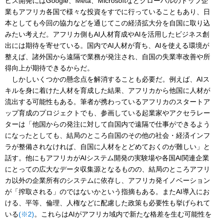
ビス開発にはGoogle、Meta、Microsoftなどグローバルのトップ企
業もアフリカ各国で様々な投資をすでに行っていることもあり、日
本としても今回の協力などを通じてこの経済拡大分を自国に取り込
みたい考えだ。アフリカ側もAI人材育成やAIを活用したビジネス創
出には期待を寄せている。国内でAI人材が育ち、AIを使える環境が
整えば、諸外国から遠隔で業務が発注され、自国の失業率改善や所
得向上が期待できるからだ。
しかしいくつかの懸念点を解消することも必要だ。例えば、AIス
キルを身に着けた人材を育成した結果、アフリカから他国に人材が
流出する可能性もある。筆者が携わっているアフリカのスタートア
ップ育成のプロジェクトでも、参画している起業家やアクセラレー
ターは「他国からの発注に対して自国内で遠隔で仕事ができるよう
になったとしても、結局のところ自国のその他の社会・経済インフ
ラが整備されなければ、自国に人材をとどめておくのが難しい」と
話す。他にもアフリカがAIシステム開発の実験場や各国AI関連企業
にとっての広大なデータ収集源となるものの、結局のところアフリ
カ以外の企業所有のシステムに依存し、アフリカ発イノベーション
が「搾取される」のではないかという指摘もある。またAI導入にお
ける、平等、倫理、人権などに配慮した政策も必要性も挙げられて
いる
(※2)
。これらはAIがアフリカ域内で新たな格差を生む可能性を