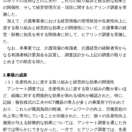
ロボットの活用などの工夫や、これらの取り組みと経営的な効果と
の関係性、そして経営管理方法・項目に関するヒアリング調査を実
施した。
加えて、介護事業者における経営情報の管理状況や生産性向上に
資する取り組みと経営的な効果との関係性について、介護事業の経
営・財務に知見を有する関係者に対して、ヒアリング調査を実施し
た。
なお、本事業では、介護現場の有識者、介護経営の経験者等から
なる有識者検討委員会を設置し、調査設計から上記の調査の取りま
とめまでの助言を得た。
3.事業の成果
（１）生産性向上に資する取り組みと経営的な効果の関係性
アンケート調査では、生産性向上に資する取り組みの数が多いほ
ど、組織に対する間接的な効果が表れる傾向が確認された。特に、
記録・報告様式の工夫やICT機器の導入が多くの事業所で行われて
おり、これらが職員負担の軽減、チームワークの向上、労働意欲の
向上等に寄与していることが示唆された。ただ、個々の生産性向上
施策が与える財務的な効果については、アンケート調査を通じた分
析では明らかにできなかった。一方で、ヒアリング調査では、生産