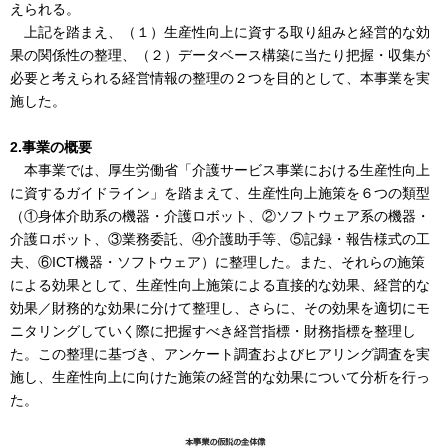
えられる。
上記を踏まえ、（１）生産性向上に資する取り組みと経営的な効
果の関係性の整理、（２）データベース構築に当たり把握・収集が
必要と考えられる経営情報の整理の２つを目的として、本事業を実
施した。
2.事業の概要
本事業では、厚生労働省「介護サービス事業における生産性向上
に資するガイドライン」を踏まえて、生産性向上施策を６つの類型
（①身体介助系の機器・介護ロボット、②ソフトウェア系の機器・
介護ロボット、③業務委託、④介護助手等、⑤記録・報告様式の工
夫、⑥ICT機器・ソフトウェア）に整理した。また、それらの施策
による効果として、生産性向上施策による直接的な効果、経営的な
効果／財務的な効果に分けて整理し、さらに、その効果を適切にモ
ニタリングしていく際に把握すべき経営指標・財務指標を整理し
た。この整理に基づき、アンケート調査およびヒアリング調査を実
施し、生産性向上に向けた施策の経営的な効果について分析を行っ
た。