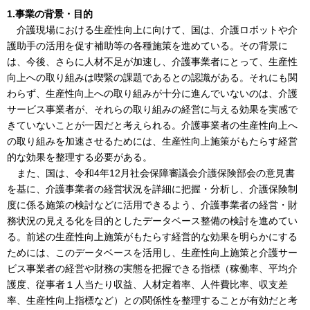
1.事業の背景・目的
介護現場における生産性向上に向けて、国は、介護ロボットや介
護助手の活用を促す補助等の各種施策を進めている。その背景に
は、今後、さらに人材不足が加速し、介護事業者にとって、生産性
向上への取り組みは喫緊の課題であるとの認識がある。それにも関
わらず、生産性向上への取り組みが十分に進んでいないのは、介護
サービス事業者が、それらの取り組みの経営に与える効果を実感で
きていないことが一因だと考えられる。介護事業者の生産性向上へ
の取り組みを加速させるためには、生産性向上施策がもたらす経営
的な効果を整理する必要がある。
また、国は、令和4年12月社会保障審議会介護保険部会の意見書
を基に、介護事業者の経営状況を詳細に把握・分析し、介護保険制
度に係る施策の検討などに活用できるよう、介護事業者の経営・財
務状況の見える化を目的としたデータベース整備の検討を進めてい
る。前述の生産性向上施策がもたらす経営的な効果を明らかにする
ためには、このデータベースを活用し、生産性向上施策と介護サー
ビス事業者の経営や財務の実態を把握できる指標（稼働率、平均介
護度、従事者１人当たり収益、人材定着率、人件費比率、収支差
率、生産性向上指標など）との関係性を整理することが有効だと考