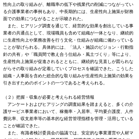
性向上の取り組みが、離職率の低下や残業代の削減につながってい
る介護事業者の事例もあり、中長期的には、生産性向上施策が財務
面での効果につながることが示唆された。
また、ヒアリング調査を通じて、経営的な効果を創出している事
業者の共通点として、現場職員も含めて組織が一体となり、継続的
に生産性向上や業務改善を行う文化・仕組みが組織に備わっている
ことが挙げられる。具体的には、「法人・施設のビジョン・行動指
針の共有」や「職員間で教え合う仕組み・風土づくり」等により、
生産性向上施策が促進されるとともに、継続的な見直しが図られな
がらその取り組みが定着していくプロセスを確認できた。こうした
組織・人事面を含めた総合的な取り組みが生産性向上施策の効果を
引き出すためのポイントの一つであると考えられる。
（２）把握・収集が必要と考えられる経営情報
アンケートおよびヒアリングの調査結果を踏まえると、多くの介
護サービス事業者において、稼働率・入居率、平均要介護度、人件
費比率、収支差率等の基本的な経営管理指標を管理・活用している
ことが確認できた。
また、有識者検討委員会の協議では、安定的な事業運営や人材マ