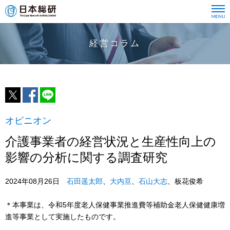
経営コラム
オピニオン
介護事業者の経営状況と生産性向上の
影響の分析に関する調査研究
2024年08月26日
石田遥太郎
、
大内亘
、
石山大志
、板花俊希
＊本事業は、令和5年度老人保健事業推進費等補助金老人保健健康増
進等事業として実施したものです。